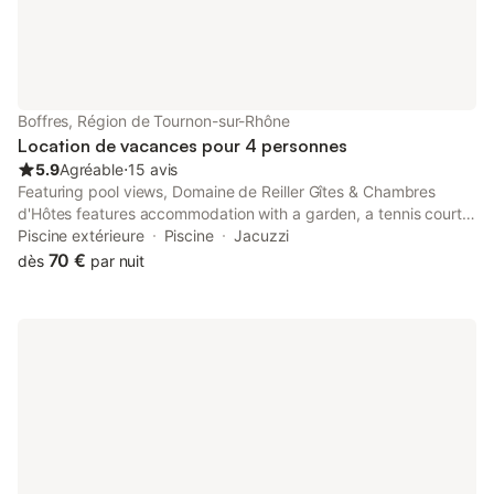
Boffres, Région de Tournon-sur-Rhône
Location de vacances pour 4 personnes
5.9
Agréable
⋅
15 avis
Featuring pool views, Domaine de Reiller Gîtes & Chambres
d'Hôtes features accommodation with a garden, a tennis court
and a bar, around 24 km from Valence Parc Expo.
Piscine extérieure
Piscine
Jacuzzi
70 €
dès
par nuit