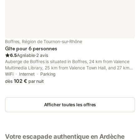
Boffres, Région de Tournon-sur-Rhône
Gîte pour 6 personnes
6.5
Agréable
⋅
2 avis
Auberge de Boffres is situated in Boffres, 24 km from Valence
Multimedia Library, 25 km from Valence Town Hall, and 27 km
from Valence IUT. It is set 25 km from Valence Parc Expo and
WiFi
Internet
Parking
features a minimarket. The apartment features family rooms.
102 €
dès
par nuit
Afficher toutes les offres
Votre escapade authentique en Ardèche