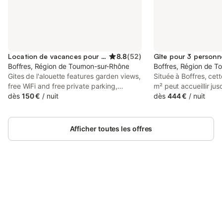
Location de vacances pour 6 personnes
8.8
(
52
)
Gîte pour 3 personn
Boffres, Région de Tournon-sur-Rhône
Boffres, Région de T
Gites de l'alouette features garden views,
Située à Boffres, cet
free WiFi and free private parking,
m² peut accueillir ju
located in Boffres, 32 km from Valence
dès
150 €
/
nuit
offre un cadre paisib
dès
444 €
/
nuit
Parc Expo. There is a private entrance at
région de l'Ardèche.
the holiday home for the convenience of
comprend une chambr
those who stay.
grand lit double et u
Afficher toutes les offres
salle de bains privati
équipé d'une télévisi
équipements intérieur
climatisation, le chau
machine à thé et café
Connectez-vous et économisez
par des chambres ins
Se connecter
jusqu'à 10% sur nos logements.
garantir un environn
hôtes ont accès à u
espace TV, tandis qu