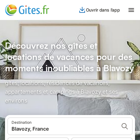
Ouvrir dans l’app
Découvrez nos gîtes et
locations de vacances pour des
moments inoubliables à Blavozy
gîtes, locations, résidences de vacances,
appartements et campings à Blavozy et ses
environs
Destination
Blavozy, France