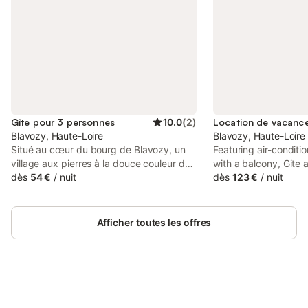
Gîte pour 3 personnes
10.0
(
2
)
Blavozy, Haute-Loire
Blavozy, Haute-Loire
Situé au cœur du bourg de Blavozy, un
Featuring air-condit
village aux pierres à la douce couleur de
with a balcony, Gite 
l'arkose voisine, et à quelques minutes à
dès
54 €
/
nuit
de Blavozy avec pisci
dès
123 €
/
nuit
pied des commerces et services, cette
et terrain de pétanqu
maisonnette dispose de multiples atouts :
Blavozy.
son emplacement proche du Puy en
Afficher toutes les offres
Velay et des ses monuments
incontournables, la proximité immédiate
de randonnées. Sur place : tous
commerces, jeux pour enfants,
randonnées. Aux environs: 5 kms, le Puy
en Velay et ses monuments historiques
Connectez-vous et économisez
Se connecter