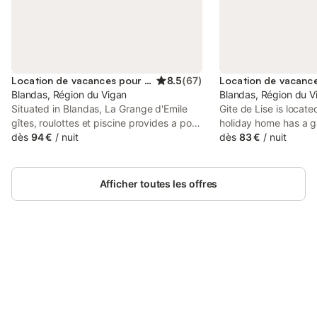
Location de vacances pour 2 personnes
8.5
(
67
)
Blandas, Région du Vigan
Blandas, Région du V
Situated in Blandas, La Grange d'Emile
Gite de Lise is locate
gîtes, roulottes et piscine provides a pool
holiday home has a g
with a view. This property offers access
dès
94 €
/
nuit
private parking.
dès
83 €
/
nuit
to a terrace and free private parking.
Afficher toutes les offres
Connectez-vous et économisez
Se connecter
jusqu'à 10% sur nos logements.