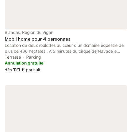
Blandas, Région du Vigan
Mobil home pour 4 personnes
Location de deux roulottes au cœur d'un domaine équestre de
plus de 400 hectares . A 5 minutes du cirque de Navacelle
(classé patrimoine UNSCO/Grand site de France) chacune de
Terrasse
Parking
ces charmantes roulottes est entièrement équipées pour 4
Annulation gratuite
personnes. Les extérieurs sont aménagés avec des terrasses en
121 €
dès
par nuit
bois, hamac salon de jardin et plancha. Idéales pour un séjour
vraiment dépaysant dans un cadre naturel exceptionnel.