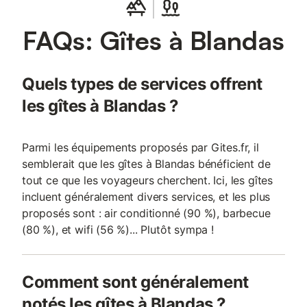
est située dans ce superbe hameau privé, et logeait les
défenseurs de la place forte. Elle peut acceuillir 6 personnes.
FAQs: Gîtes à Blandas
Labellisée 4**** au classement officiel des Hébergements
touristiques « Etoiles de France » Elle a une surface habitable de
75 M2, est totalement indépendante, sans vis-à-vis et
entièrement rénovée en 2021 La pièce à vivre salon /séjour
Quels types de services offrent
/cuisine de 30 M2 ouvre sur la terrasse de 30 m2 (barbecue) et
la piscine privée 7mX4m (filtration au sel). La cuisine est
les gîtes à Blandas ?
équipée et intégrée (plaque chauffante gaz, four pyrolyse,
micro-ondes, réfrigérateur-congélateur,
Parmi les équipements proposés par Gites.fr, il
semblerait que les gîtes à Blandas bénéficient de
tout ce que les voyageurs cherchent. Ici, les gîtes
incluent généralement divers services, et les plus
proposés sont : air conditionné (90 %), barbecue
(80 %), et wifi (56 %)... Plutôt sympa !
Comment sont généralement
notés les gîtes à Blandas ?