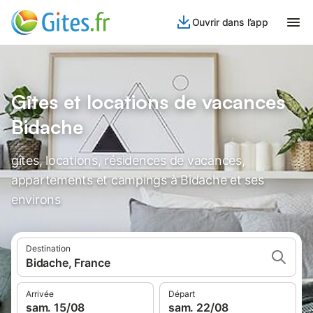
Ouvrir dans l’app
Gîtes et locations de vacances
Bidache
gîtes, locations, résidences de vacances,
appartements et campings à Bidache et ses
environs
Destination
Bidache, France
Arrivée
Départ
sam. 15/08
sam. 22/08