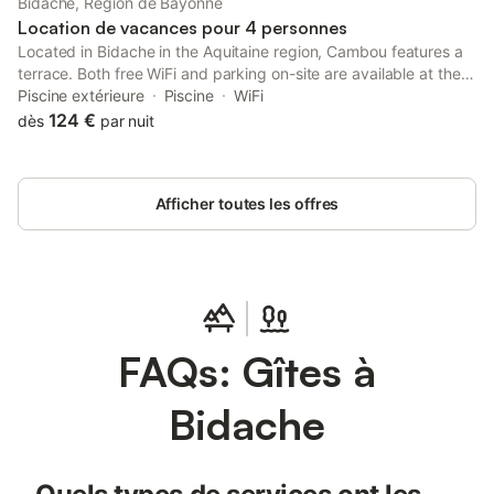
Bidache, Région de Bayonne
Location de vacances pour 4 personnes
Located in Bidache in the Aquitaine region, Cambou features a
terrace. Both free WiFi and parking on-site are available at the
holiday home free of charge. The property is non-smoking and
Piscine extérieure
Piscine
WiFi
is set 37 km from Dax Train Station.
124 €
dès
par nuit
Afficher toutes les offres
FAQs: Gîtes à
Bidache