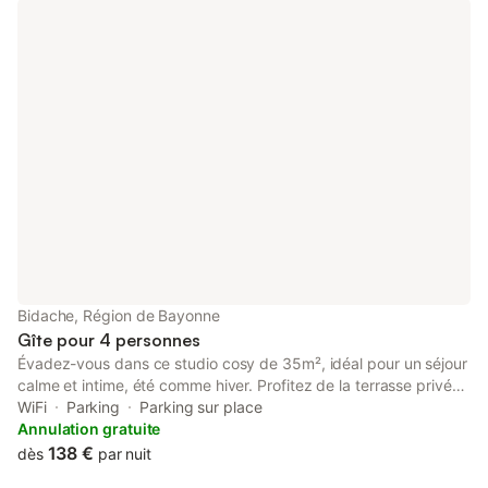
Bidache, Région de Bayonne
Gîte pour 4 personnes
Évadez-vous dans ce studio cosy de 35m², idéal pour un séjour
calme et intime, été comme hiver. Profitez de la terrasse privée,
du sauna et de la douche extérieure (9€ sur réservation) pour
WiFi
Parking
Parking sur place
une expérience de relaxation totale. Le studio est parfaitement
Annulation gratuite
aménagé pour les travailleurs en télétravail ou en déplacement
138 €
dès
par nuit
professionnel, avec un espace optimisé pour le confort. Les vélo