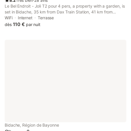
8.2
Très bien
⋅
28 avis
Le Bel Endroit - Joli T2 pour 4 pers, a property with a garden, is
set in Bidache, 35 km from Dax Train Station, 41 km from
Biarritz La Négresse Train Station, as well as 33 km from Sainte-
WiFi
Internet
Terrasse
Marie Cathedral.
110 €
dès
par nuit
Bidache, Région de Bayonne