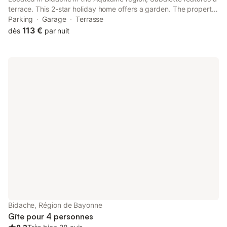
terrace. This 2-star holiday home offers a garden. The property
is non-smoking and is situated 38 km from Dax Train Station.
Parking
Garage
Terrasse
113 €
dès
par nuit
Bidache, Région de Bayonne
Gîte pour 4 personnes