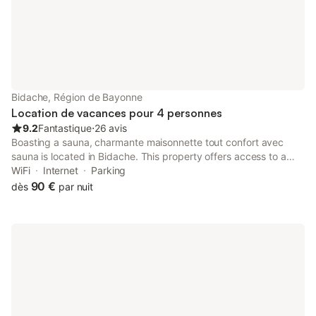
Bidache, Région de Bayonne
Location de vacances pour 4 personnes
9.2
Fantastique
⋅
26 avis
Boasting a sauna, charmante maisonnette tout confort avec
sauna is located in Bidache. This property offers access to a
terrace, free private parking and free WiFi. The property is non-
WiFi
Internet
Parking
smoking and is situated 34 km from Dax Train Station.
90 €
dès
par nuit