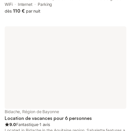
and air conditioning. This property offers access to a terrace,
WiFi
Internet
Parking
free private parking and free WiFi.
110 €
dès
par nuit
Bidache, Région de Bayonne
Location de vacances pour 6 personnes
9.0
Fantastique
⋅
1 avis
Located in Bidache in the Aquitaine region, Sabalette features a