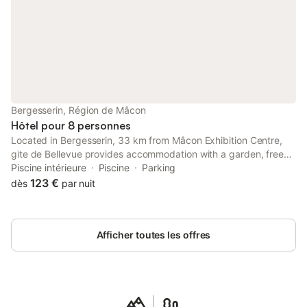
Bergesserin, Région de Mâcon
Hôtel pour 8 personnes
Located in Bergesserin, 33 km from Mâcon Exhibition Centre,
gite de Bellevue provides accommodation with a garden, free
private parking, a shared lounge and a terrace. Featuring family
Piscine intérieure
Piscine
Parking
rooms, this property also provides guests with a barbecue.
123 €
dès
par nuit
Afficher toutes les offres