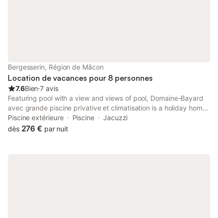
locations au week-end (hors vacances
TV (canapé convertib
scolaire) vont du vendred
Bergesserin, Région de Mâcon
Location de vacances pour 8 personnes
7.6
Bien
⋅
7 avis
Featuring pool with a view and views of pool, Domaine-Bayard
avec grande piscine privative et climatisation is a holiday home
situated in a historic building in Bergesserin, 33 km from Mâcon
Piscine extérieure
Piscine
Jacuzzi
Exhibition Centre.
276 €
dès
par nuit