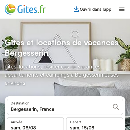
Ouvrir dans l’app
Gîtes et locations de vacances
Bergesserin
gîtes, locations, résidences de vacances,
appartements et campings à Bergesserin et ses
environs
Destination
Bergesserin, France
Arrivée
Départ
sam. 08/08
sam. 15/08