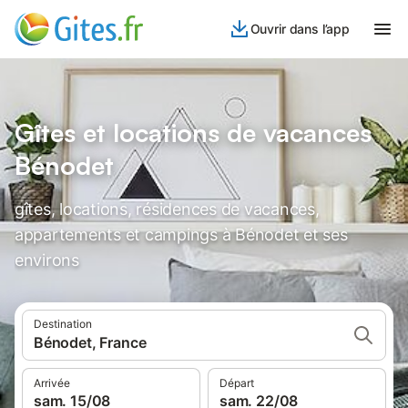
Ouvrir dans l’app
Gîtes et locations de vacances
Bénodet
gîtes, locations, résidences de vacances,
appartements et campings à Bénodet et ses
environs
Destination
Bénodet, France
Arrivée
Départ
sam. 15/08
sam. 22/08