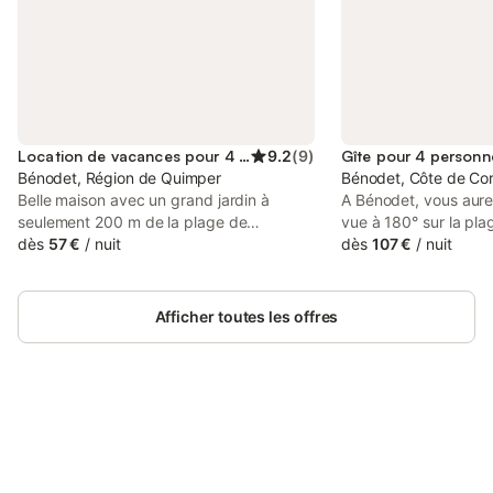
Location de vacances pour 4 personnes
9.2
(
9
)
Gîte pour 4 personn
Bénodet, Région de Quimper
Bénodet, Côte de Cor
Belle maison avec un grand jardin à
A Bénodet, vous aurez
seulement 200 m de la plage de
vue à 180° sur la pla
Trévourda. La propriétaire habite dans
dès
57 €
/
nuit
légendaire. Depuis le 
dès
107 €
/
nuit
une annexe située à l'étage supérieur
vous aurez cette sen
avec entrée séparée.
sur un paquebot. Ce
2ème étage avec asc
Afficher toutes les offres
- une pièce de vie av
aménagée et équipée,
avec salon plein Sud, 
une chambre double (
chambre double (lit 
Connectez-vous et économisez
d'eau privative - WC
Se connecter
jusqu'à 10% sur nos logements.
aime particulièrement
époustouflante sur la