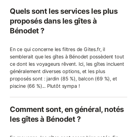
cours de la saison et sont à titre indicatif, ils seront à régler sur
Quels sont les services les plus
place. Animaux de catégorie 1 et 2 non admis. - Animaux: Tous
les animaux sont autorisés - 1 animal autorisé - Poids maximum
proposés dans les gîtes à
par animal: 25kg - Prix par animal: 5,
Bénodet ?
En ce qui concerne les filtres de Gites.fr, il
semblerait que les gîtes à Bénodet possèdent tout
ce dont les voyageurs rêvent. Ici, les gîtes incluent
généralement diverses options, et les plus
proposés sont : jardin (85 %), balcon (69 %), et
piscine (66 %)... Plutôt sympa !
Comment sont, en général, notés
les gîtes à Bénodet ?