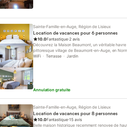
Sainte-Famille-en-Auge, Région de Lisieux
Location de vacances pour 6 personnes
10.0
Fantastique
⋅
2 avis
Découvrez la Maison Beaumont, un véritable havre
pittoresque village de Beaumont-en-Auge, en Nor
maison vous offre un cadre enchanteur pour des v
WiFi
Terrasse
Jardin
tranquillité et raffinement se conjuguent à la perf
datant du XVIIIe siècle, a été entièrement restauré
son caractère authentique tout en offrant le confo
séduit par son architecture typiquement normande
jolies briques et ses tommettes anciennes, témoins 
Annulation gratuite
l'intérieur, vous découvrirez une ambiance élégant
dispose d'un salon confortable, d'une salle à mange
entièrement équipée où vous pourrez préparer de d
produits locaux. À l'étage, vous trouverez deux c
Sainte-Famille-en-Auge, Région de Lisieux
raffinées, offrant un espace de repos idéal après 
Location de vacances pour 8 personnes
de la région. De plus, la Maison Beaumont dispose
10.0
Fantastique
⋅
15 avis
privée avec un jardin où vous pourrez vous détendre
Belle maison historique recemment renovee de haut