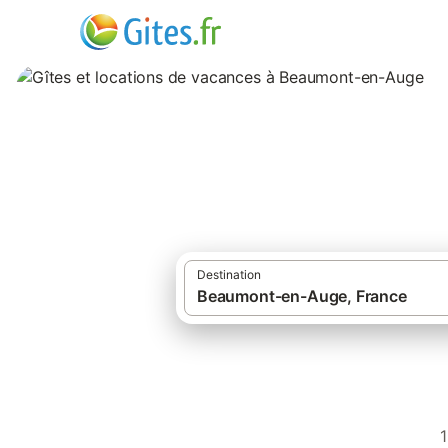
Gîtes et locatio
Destination
Gît
1