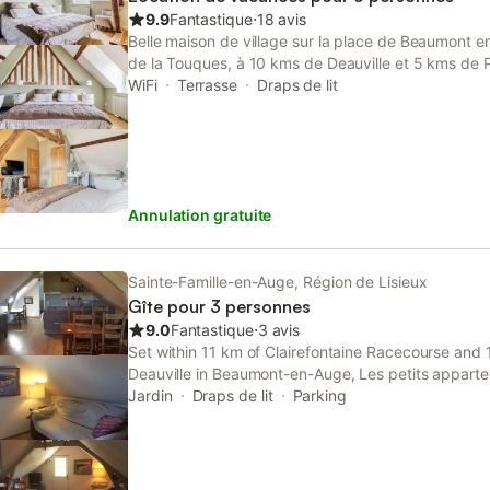
9.9
Fantastique
⋅
18 avis
Belle maison de village sur la place de Beaumont e
de la Touques, à 10 kms de Deauville et 5 kms de P
date de 1850 a été entièrement rénovée en 2019 dan
WiFi
Terrasse
Draps de lit
normande ( colombages et poutres ) et offre des pr
ses 3 chambres avec salles de bain privatives et toi
exposée et aménagée permet de déjeuner et de prof
Annulation gratuite
Sainte-Famille-en-Auge, Région de Lisieux
Gîte pour 3 personnes
9.0
Fantastique
⋅
3 avis
Set within 11 km of Clairefontaine Racecourse and 
Deauville in Beaumont-en-Auge, Les petits appart
accommodation with seating area. This property of
Jardin
Draps de lit
Parking
and free private parking.