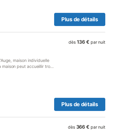
Plus de détails
136 €
dès
par nuit
'Auge, maison individuelle
aison peut accueillir trois
tée pour des enfants de
mitée. (NON FUMEUR SVP) Au
 large cuisine équipée, A
ne et coin détente. Une
vec baignoire, lavabo, et
e terrasse plein sud avec
Plus de détails
oitures). Un chien bien
366 €
dès
par nuit