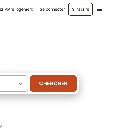
ez votre logement
Se connecter
S'inscrire
-Auge
CHERCHER
·
·
Calvados
Gîtes à Beaumont-en-Auge
x!