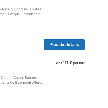
n Auge qui domine la vallée
ont l’Evêque. La maison qui
s l’esprit de la décoration
estations de qualité avec
lettes. La terrasse bien
iter du soleil normand.
Plus de détails
111 €
dès
par nuit
13 km of Casino Barrière
ements de Beaumont offers
fers access to a balcony