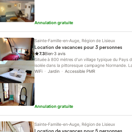
Annulation gratuite
Sainte-Famille-en-Auge, Région de Lisieux
Location de vacances pour 3 personnes
7.3
Bien
⋅
3 avis
Située à 800 mètres d'un village typique du Pays d
isolée dans la pittoresque campagne Normande. La m
personnes d’une même famille mais n’est pas adap
WiFi
Jardin
Accessible PMR
moins de sept ans ni aux personnes à mobilité li
RDC ; large salle de séjour/salon avec cheminée, et
l’étage : deux mezzanines avec un lit d’une person
chambre avec lit deux personnes avec salle d'eau a
WC. A l'extérieur petite terrasse couverte et grand
Annulation gratuite
jardin de 1200 en pelouse et parking aérien (deux v
élevé et propre est le bienvenu mais pas les chats.
Sainte-Famille-en-Auge, Région de Lisieux
Location de vacances pour 5 personnes