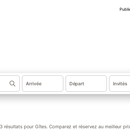
Publi
ns de vacances à Beaumont-en
Arrivée
Départ
Invités
·
·
·
es et locations de vacances
France
Normandie
Basse-Normandie
3 résultats pour Gîtes. Comparez et réservez au meilleur pri