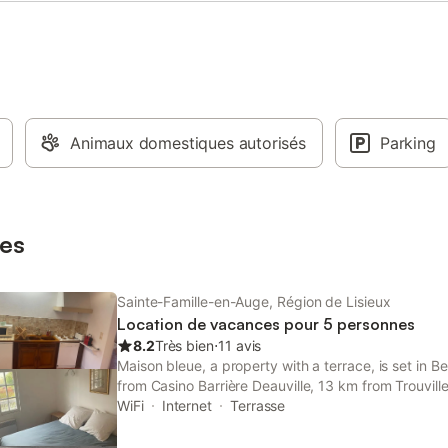
Animaux domestiques autorisés
Parking
es
Sainte-Famille-en-Auge, Région de Lisieux
Location de vacances pour 5 personnes
8.2
Très bien
⋅
11 avis
Maison bleue, a property with a terrace, is set in
from Casino Barrière Deauville, 13 km from Trouvil
Station, as well as 13 km from Port Morny.
WiFi
Internet
Terrasse