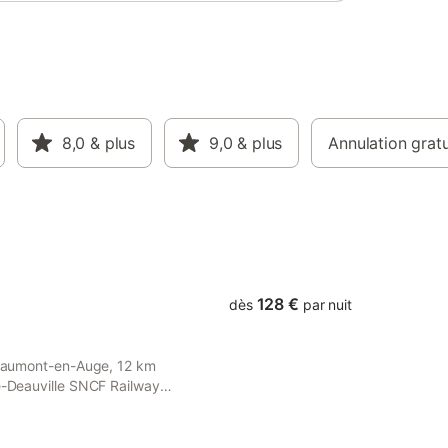
8,0
& plus
9,0
& plus
Annulation gratu
128 €
dès
par nuit
 Beaumont-en-Auge, 12 km
le-Deauville SNCF Railway