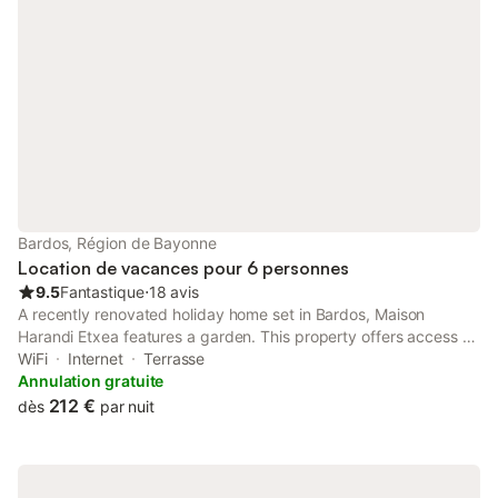
Bardos, Région de Bayonne
Location de vacances pour 6 personnes
9.5
Fantastique
⋅
18 avis
A recently renovated holiday home set in Bardos, Maison
Harandi Etxea features a garden. This property offers access to
a patio, free private parking and free WiFi. The property is non-
WiFi
Internet
Terrasse
smoking and is situated 36 km from Biarritz Train Station.
Annulation gratuite
212 €
dès
par nuit