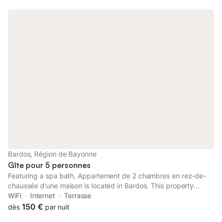
Bardos, Région de Bayonne
Gîte pour 5 personnes
Featuring a spa bath, Appartement de 2 chambres en rez-de-
chaussée d'une maison is located in Bardos. This property
offers access to a terrace, free private parking and free WiFi.
WiFi
Internet
Terrasse
150 €
dès
par nuit