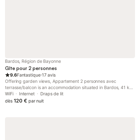
Bardos, Région de Bayonne
Gîte pour 2 personnes
9.6
Fantastique
⋅
17 avis
Offering garden views, Appartement 2 personnes avec
terrasse/balcon is an accommodation situated in Bardos, 41 km
from Saint-Jean-Baptiste Church and 42 km from Saint Jean de
WiFi
Internet
Draps de lit
Luz Train Station.
120 €
dès
par nuit