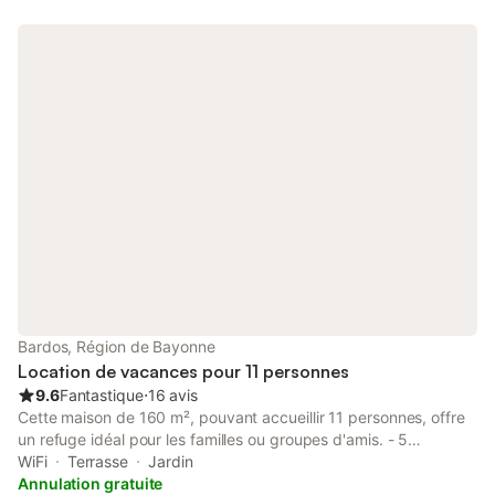
Bardos, Région de Bayonne
Location de vacances pour 11 personnes
9.6
Fantastique
⋅
16 avis
Cette maison de 160 m², pouvant accueillir 11 personnes, offre
un refuge idéal pour les familles ou groupes d'amis. - 5
chambres spacieuses pour accueillir jusqu'à 11 convives -
WiFi
Terrasse
Jardin
Jardin privé avec barbecue et aire de jeux - Vue imprenable sur
Annulation gratuite