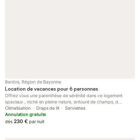
Bardos, Région de Bayonne
Location de vacances pour 6 personnes
Offrez vous une parenthèse de sérénité dans ce logement
spacieux , niché en pleine nature, entouré de champs, d
animaux . Situé dans un environnement privilégié, entre mer et
Climatisation
Draps de lit
Serviettes
montagne, vous pourrez rayonner facilement vers les Landes, le
Annulation gratuite
Béarn, la côte basque, mais aussi les chemins de Compostelle,
230 €
dès
par nuit
l'Espagne. Un point de départ idéal pour des vacances riches
en découvertes...... tout en profitant du calme de la campagne.
Le logement est classé 3 étoiles, neuf, fonctionnel et pouvant