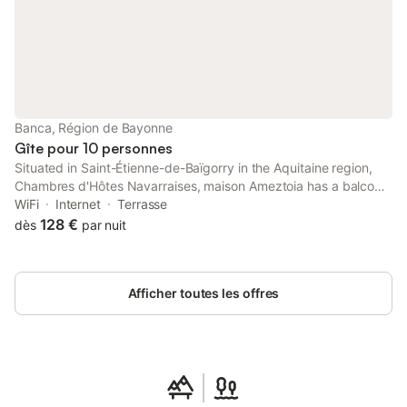
randonnées de la montagne basque. Le gîte se trouve à 20
minutes de la citadelle de St Jean-Pied-de-Port. La Nive offre
également la possibilité de pratiquer les sports d'eaux vives
(rafting…) Vous pourrez combiner détente et activités sportives.
Découvrez la montagne basque et la vallée des Aldudes !
Banca, Région de Bayonne
Gîte pour 10 personnes
Situated in Saint-Étienne-de-Baïgorry in the Aquitaine region,
Chambres d'Hôtes Navarraises, maison Ameztoia has a balcony
and mountain views. This property offers access to a terrace,
WiFi
Internet
Terrasse
free private parking and free WiFi.
128 €
dès
par nuit
Afficher toutes les offres