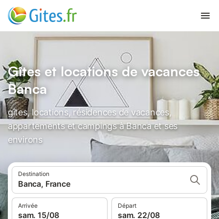
Gîtes et locations de vacances
Banca
gîtes, locations, résidences de vacances,
appartements et campings à Banca et ses
environs
Destination
Banca, France
Arrivée
Départ
sam. 15/08
sam. 22/08