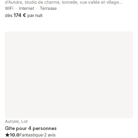
d'Autoire, studio de charme, tonnelle, vue vallée et village
features accommodation with a garden and a patio, around 21
WiFi
Internet
Terrasse
km from Merveilles Cave.
174 €
dès
par nuit
Autoire, Lot
Gîte pour 4 personnes
10.0
Fantastique
⋅
2 avis