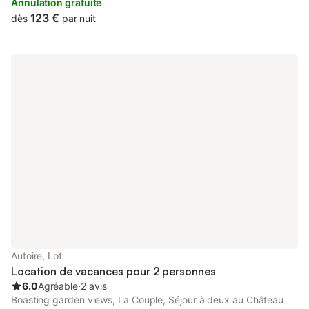
property as well as free private parking for guests who drive.
Annulation gratuite
123 €
dès
par nuit
Autoire, Lot
Location de vacances pour 2 personnes
6.0
Agréable
⋅
2 avis
Boasting garden views, La Couple, Séjour à deux au Château