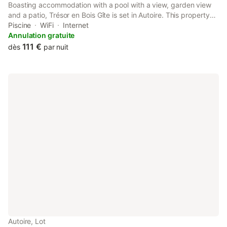
Boasting accommodation with a pool with a view, garden view
and a patio, Trésor en Bois Gîte is set in Autoire. This property
offers access to a balcony, free private parking and free WiFi.
Piscine
WiFi
Internet
Annulation gratuite
111 €
dès
par nuit
Autoire, Lot