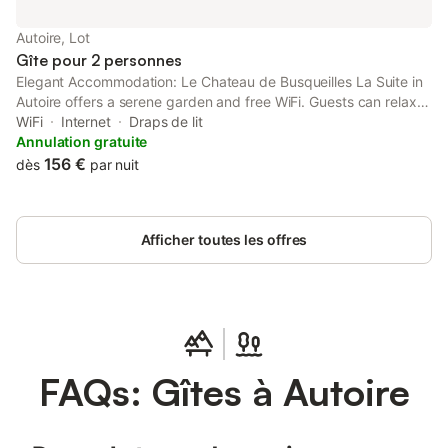
enfants. Vous y trouverez également : -une terrasse ombragée -
des espaces de détente -une cuisine d’été -barbecue - pergola
Autoire, Lot
-mobilier de jardin Pour plus de confort : douche et WC à
Gîte pour 2 personnes
proximité de la pisc
Elegant Accommodation: Le Chateau de Busqueilles La Suite in
Autoire offers a serene garden and free WiFi. Guests can relax in
the picnic area or enjoy mountain views from the property.
WiFi
Internet
Draps de lit
Annulation gratuite
156 €
dès
par nuit
Afficher toutes les offres
FAQs: Gîtes à Autoire