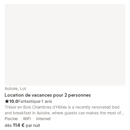
Autoire, Lot
Location de vacances pour 2 personnes
10.0
Fantastique
⋅
1 avis
Trésor en Bois Chambres d'Hôtes is a recently renovated bed
and breakfast in Autoire, where guests can makes the most of
its outdoor swimming pool, garden and barbecue facilities.
Piscine
WiFi
Internet
114 €
dès
par nuit