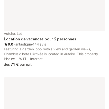
en voiture avec un stat
Autoire, Lot
Location de vacances pour 2 personnes
9.0
Fantastique
⋅
144 avis
Featuring a garden, pool with a view and garden views,
Chambre d'hôte L'Arrivée is located in Autoire. This property
offers access to a balcony, free private parking and free WiFi.
Piscine
WiFi
Internet
The property is soundproof and is situated 19 km from Monkey
74 €
dès
par nuit
Forest.