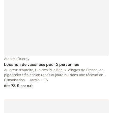
Autoire, Quercy
Location de vacances pour 2 personnes
Au cœur d'Autoire, l'un des Plus Beaux Villages de France, ce
pigeonnier très ancien renaît aujourd'hui dans une rénovation
pleine de charme. Chargé d'histoire, il offre une vue apaisante
Climatisation
Jardin
TV
sur la falaise majestueuse, le Château des Anglais et la célèbre
78 €
dès
par nuit
cascade d'Autoire. Dès le matin, la lumière caresse la pierre et
invite à la contemplation. À quelques pas, le ruisseau murmure
et appelle à la promenade, entre nature et douceur de vivre.
Les amateurs de marche seront comblés : le GR passe juste à
côté et un sentier mène directement jusqu'à Rocamadour. À