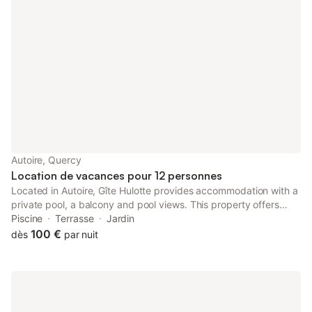
Autoire, Quercy
Location de vacances pour 12 personnes
Located in Autoire, Gîte Hulotte provides accommodation with a
private pool, a balcony and pool views. This property offers
access to a terrace and free private parking. The property is
Piscine
Terrasse
Jardin
non-smoking and is set 20 km from Monkey Forest.
100 €
dès
par nuit