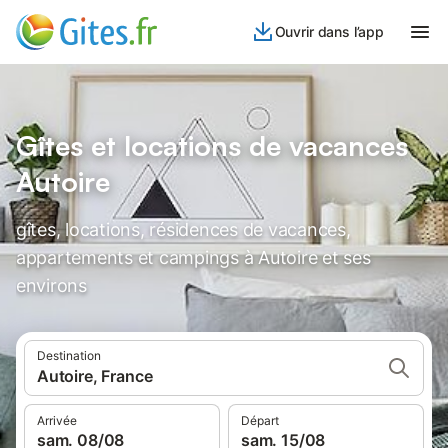
Ouvrir dans l’app
Gîtes et locations de vacances
Autoire
gîtes, locations, résidences de vacances,
appartements et campings à Autoire et ses
environs
Destination
Autoire, France
Arrivée
Départ
sam. 08/08
sam. 15/08