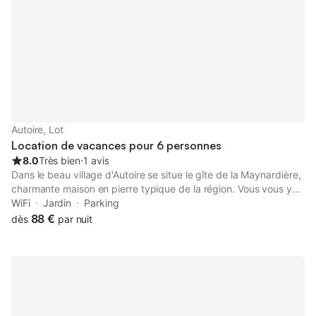
Autoire, Lot
Location de vacances pour 6 personnes
8.0
Très bien
⋅
1 avis
Dans le beau village d'Autoire se situe le gîte de la Maynardière,
charmante maison en pierre typique de la région. Vous vous y
sentirez comme à la maison : un jardin offrant une vue sur la
WiFi
Jardin
Parking
campagne environnante et un intérieur chaleureux et joliment
88 €
dès
par nuit
décoré. Lieu calme et reposant, vous ne serez qu'à quelques
minutes du cœur d'Autoire, village médiéval classé parmi les
plus beaux village de France. Découvrez également les
merveilles de la région : villages typiques, grottes
préhistoriques, et bien d'autres... Bienvenue au gîte de la
Maynardière ! Gîte sur 2 niveaux. Accès au gîte dans une petite
impasse : jardin clos avec terrasse (salon de jardin, barbecue).