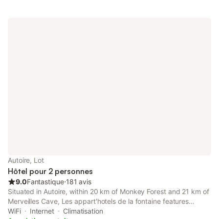
Autoire, Lot
Hôtel pour 2 personnes
9.0
Fantastique
⋅
181 avis
Situated in Autoire, within 20 km of Monkey Forest and 21 km of
Merveilles Cave, Les appart'hotels de la fontaine features
accommodation with a casino and free WiFi throughout the
WiFi
Internet
Climatisation