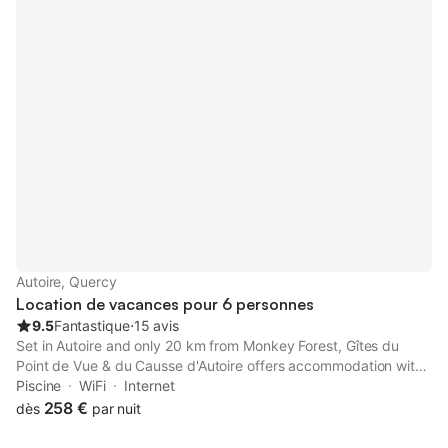
Autoire, Quercy
Location de vacances pour 6 personnes
9.5
Fantastique
⋅
15 avis
Set in Autoire and only 20 km from Monkey Forest, Gîtes du
Point de Vue & du Causse d'Autoire offers accommodation with
mountain views, free WiFi and free private parking. There is a
Piscine
WiFi
Internet
private entrance at the villa for the convenience of those who...
258 €
dès
par nuit