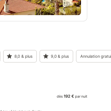
8,0
& plus
9,0
& plus
Annulation gratu
192 €
dès
par nuit