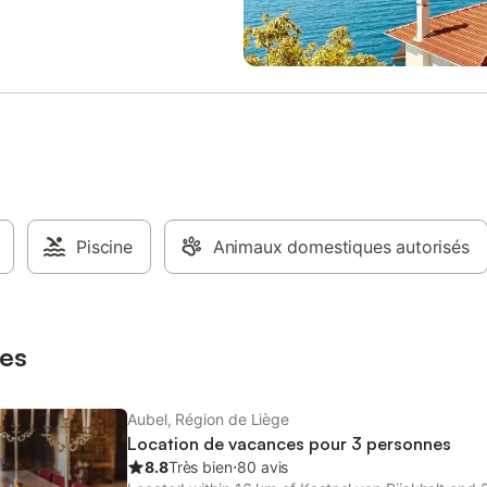
e située dans le jardin des voisins
étaires. La piscine est disponible
sage privé le matin et l'après-
élos sont à la disposition des
 sur demande, vous pouvez
des cours de yoga ou opter pour
pension. IMPORTANT : La piscine
te de 10h à 12h et de 14h à 16h,
 septembre.Maison à Sint
 avec piscine.
Piscine
Animaux domestiques autorisés
es
Aubel, Région de Liège
Location de vacances pour 3 personnes
8.8
Très bien
⋅
80 avis