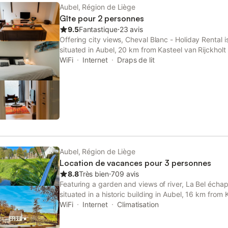
Aubel, Région de Liège
Gîte pour 2 personnes
9.5
Fantastique
⋅
23 avis
Offering city views, Cheval Blanc - Holiday Rental
situated in Aubel, 20 km from Kasteel van Rijckho
Central Station.
WiFi
Internet
Draps de lit
Aubel, Région de Liège
Location de vacances pour 3 personnes
8.8
Très bien
⋅
709 avis
Featuring a garden and views of river, La Bel écha
situated in a historic building in Aubel, 16 km from 
property offers access to a terrace, free private pa
WiFi
Internet
Climatisation