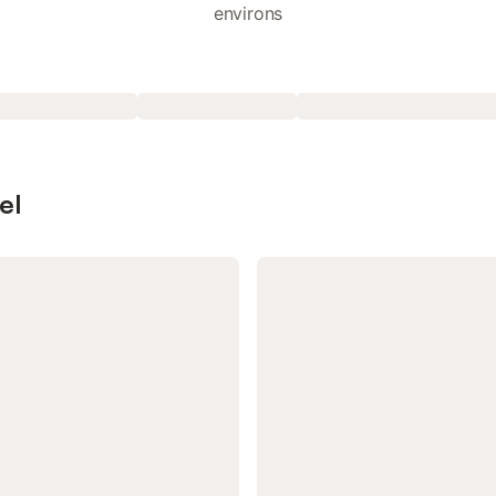
environs
el