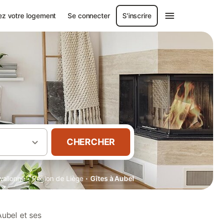
ez votre logement
Se connecter
S'inscrire
CHERCHER
·
·
wallonne
Région de Liège
Gîtes à Aubel
Aubel et ses