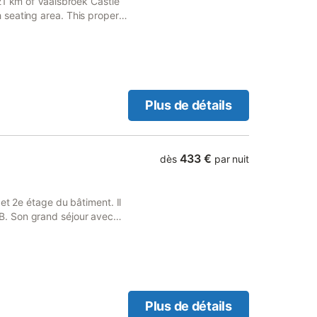
21 km of Vaalsbroek Castle
seating area. This property
Plus de détails
433 €
dès
par nuit
et 2e étage du bâtiment. Il
. Son grand séjour avec
nt de prendre l'apéritif et
ionnel sur la campagne. A
viront petits et grands.
 de douche, lavabo, sèche-
che, lavabo, sèche-
che partagée chambre 3 et
Plus de détails
2x1p, salle de douche