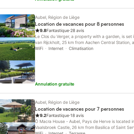
partagée chambre 3 et 4, Lavabo, sèche-serviettes
manger/ Salon en une seule pièce Cuisine équipée :
lave-vaisselle, frigo, congélateur, micro-ondes, m
Aubel, Région de Liège
de 16 personnes Coin jeux enfants Grand salon ave
Location de vacances pour 8 personnes
avec avec 2 grandes tables de 8 personnes et ba
9.8
Fantastique
⋅
28 avis
Chambre #5 (suite): Lit 1x2p, Salle de bain avec ba
Le Clos du Verger, a property with a garden, is set
lavabo, sèche-serviettes, WC Chambre #6: Lits 1x2
van Rijckholt, 25 km from Aachen Central Station, 
lavabo, sèche-serviettes, WC Extérieur: (commun) 
Aachen Cathedral. This property offers access to a 
WiFi
Internet
Climatisation
intérieure en pierres avec 2 grandes tables de 8 p
parking and free WiFi.
Jardin avec module de jeux avec balançoire, tobo
Annulation gratuite
Aubel, Région de Liège
Location de vacances pour 7 personnes
9.2
Fantastique
⋅
18 avis
Ô Macra House - Aubel, Pays de Herve is located i
Vaalsbroek Castle, 26 km from Basilica of Saint Se
Vrijthof. This property offers access to a balcony, 
WiFi
Internet
Terrasse