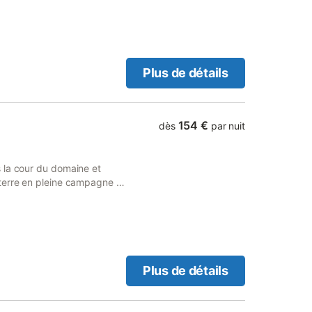
Plus de détails
154 €
dès
par nuit
 la cour du domaine et
terre en pleine campagne à
z-de-chaussée: Coin salon
 cuisson, four à micro-
avabo, WC) 1er étage: Lit en
unier Extérieur: (commun)
andes tables de 8 personnes
alançoire, toboggan,
Plus de détails
bébé et articles de
our les couples qui veulent