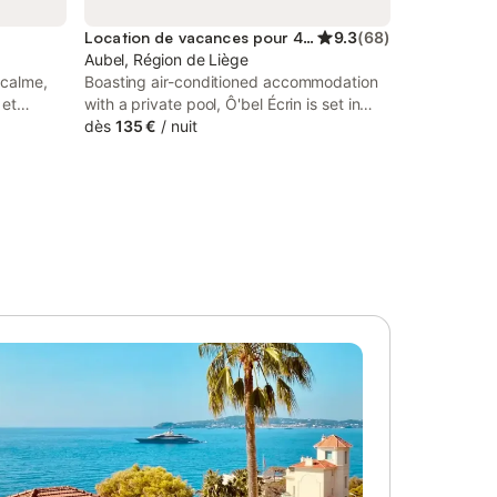
Location de vacances pour 4 personnes
9.3
(
68
)
Aubel, Région de Liège
 calme,
Boasting air-conditioned accommodation
 et
with a private pool, Ô'bel Écrin is set in
c BBQ et
Aubel. This property offers access to a
dès
135 €
/
nuit
 privée a
terrace, free private parking and free WiFi.