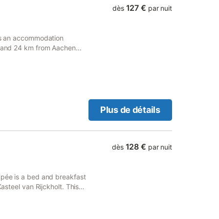
127 €
dès
par nuit
 is an accommodation
lt and 24 km from Aachen
Plus de détails
128 €
dès
par nuit
ppée is a bed and breakfast
Kasteel van Rijckholt. This
rking and free WiFi.