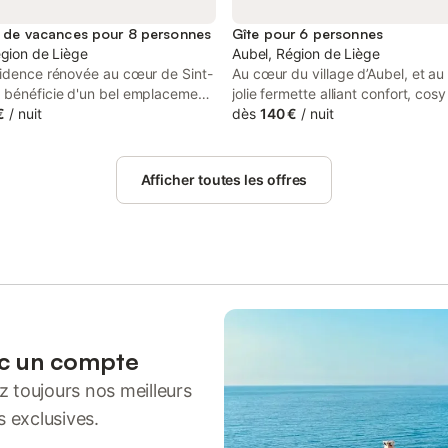
 de vacances pour 8 personnes
Gîte pour 6 personnes
égion de Liège
Aubel, Région de Liège
sidence rénovée au cœur de Sint-
Au cœur du village d’Aubel, et au
 bénéficie d'un bel emplacement
jolie fermette alliant confort, cosy
ccès à une piscine extérieure.
€
/
nuit
parfaitement équipée, jardin ave
dès
140 €
/
nuit
excellent choix pour les familles.
meubles, transat Étang de pêche
st situé dans le charmant village
300 de la maison Parking prive.
Jansrade, avec ses maisons
Afficher toutes les offres
en pierre et une belle vue sur les
verdoyantes. La région est
pour les randonnées (Balades au
bel), le VTT et l'équitation.
es villes comme Liège et
ht ou pêchez à la Pêcherie du
visite de la Siroperie Artisanale
Nyssen vaut également le détour.
es deux dernières semaines
ec un compte
 fête annuelle du village a lieu
 toujours nos meilleurs
ent à côté de la maison de
. Détendez-vous dans le sauna
s exclusives.
ez-vous dans la piscine