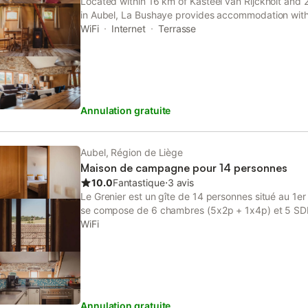
Located within 16 km of Kasteel van Rijckholt and 
in Aubel, La Bushaye provides accommodation with 
offers access to a terrace and free private parking.
WiFi
Internet
Terrasse
Annulation gratuite
Aubel, Région de Liège
Maison de campagne pour 14 personnes
10.0
Fantastique
⋅
3 avis
Le Grenier est un gîte de 14 personnes situé au 1er 
se compose de 6 chambres (5x2p + 1x4p) et 5 SDB
cuisine ouverte donne accès à une terrasse permetta
WiFi
le repas tout en profitant d'un point de vue except
l'extérieur, la cour et la plaine de jeux communes ra
Composition 1er étage: Chambre #1: lit 1x2p, salle
serviettes, WC Chambre #2: lits 2x1p, salle de dou
serviettes, WC Chambre #3: lit 1x2p, salle de dou
Annulation gratuite
4, Lavabo, sèche-serviettes, WC Chambre #4: lits 