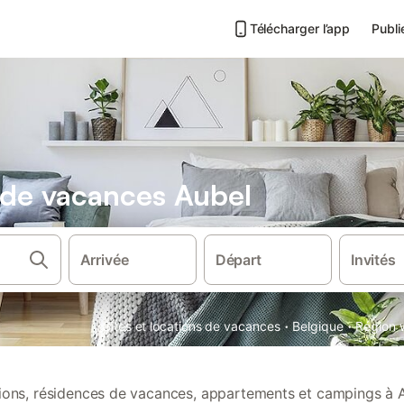
Télécharger l’app
Publi
s de vacances Aubel
Arrivée
Départ
Invités
·
·
Gîtes et locations de vacances
Belgique
Région 
tions, résidences de vacances, appartements et campings à 