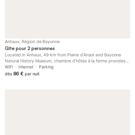
réchauffer vos soirée
Anhaux, Région de Bayonne
Gîte pour 2 personnes
Located in Anhaux, 49 km from Plaine d'Ansot and Bayonne
Natural History Museum, chambre d'hôtes à la ferme provides
accommodation with a garden and free private parking.
WiFi
Internet
Parking
86 €
dès
par nuit