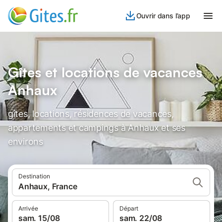
Ouvrir dans l’app
Gîtes et locations de vacances
Anhaux
gîtes, locations, résidences de vacances,
appartements et campings à Anhaux et ses
environs
Destination
Anhaux, France
Arrivée
Départ
sam. 15/08
sam. 22/08