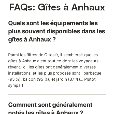
FAQs: Gîtes à Anhaux
Une connexion internet Wi-Fi est à votre disposition. Une
terrasse couverte exposée à l'est, ouvrant sur un jardin, est
aménagée avec un salon de jardin, un barbecue et des transats.
Vous disposez également d'un espace pique-nique à l'ombre du
Quels sont les équipements les
châtaignier, côté sud. Le gîte HARTZURIENEA est situé à 4km
de la citadelle de St Jean-Pied-de-Port, à proximité des sentiers
plus souvent disponibles dans les
de randonnées et de l'Espagne. La cadre bucolique invite à la
gîtes à Anhaux ?
détente et au repos. Un ancien atelier lumineux et cosy pour vos
vacances en famille...
Parmi les filtres de Gites.fr, il semblerait que les
gîtes à Anhaux aient tout ce dont les voyageurs
rêvent. Ici, les gîtes ont généralement diverses
installations, et les plus proposés sont : barbecue
(95 %), balcon (95 %), et jardin (87 %)... Plutôt
sympa !
Comment sont généralement
notés les gîtes à Anhaux ?