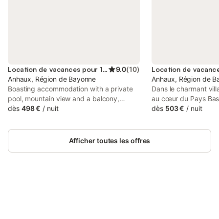
Location de vacances pour 12 personnes
9.0
(
10
)
Anhaux, Région de Bayonne
Anhaux, Région de B
Boasting accommodation with a private
Dans le charmant vill
pool, mountain view and a balcony,
au cœur du Pays Ba
Charmante maison basque. Idéale famille
dès
498 €
/
nuit
cette splendide mais
dès
503 €
/
nuit
& enfants is situated in Anhaux. This
fusion parfaite de tra
property offers access to a terrace, free
modernité. Récemment
private parking and free WiFi.
idéalement située à 
Afficher toutes les offres
de Saint-Jean-Pied-d
pour son caractère au
minutes de la frontiè
demeure est un havre
vacanciers cherchant
Connectez-vous et économisez
la culture basque, to
Se connecter
jusqu'à 10% sur nos logements.
proximité des joyaux 
historiques de la régi