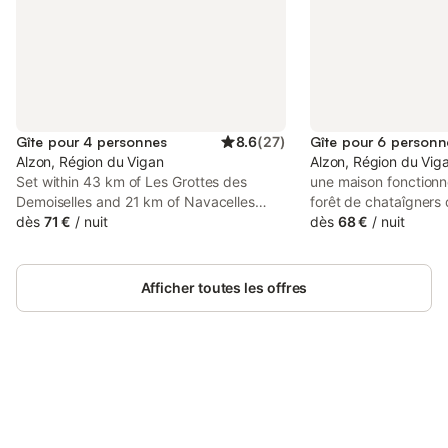
Gîte pour 4 personnes
8.6
(
27
)
Gîte pour 6 personn
Alzon, Région du Vigan
Alzon, Région du Vig
Set within 43 km of Les Grottes des
une maison fonctionne
Demoiselles and 21 km of Navacelles
forêt de chataîgners
Cirque in Alzon, Les Chalets du Roc
dès
71 €
/
nuit
coeur d'un parc nati
dès
68 €
/
nuit
offers accommodation with seating area.
une maison fonctionne
This property offers access to a balcony,
forêt de chataîgners
free private parking and free WiFi.
coeur d'un parc nati
Afficher toutes les offres
une maison fonctionne
forêt de chataîgners
coeur d'un parc nati
une maison fonctionne
forêt de chataîgners
Connectez-vous et économisez
coeur d'un parc nati
Se connecter
jusqu'à 10% sur nos logements.