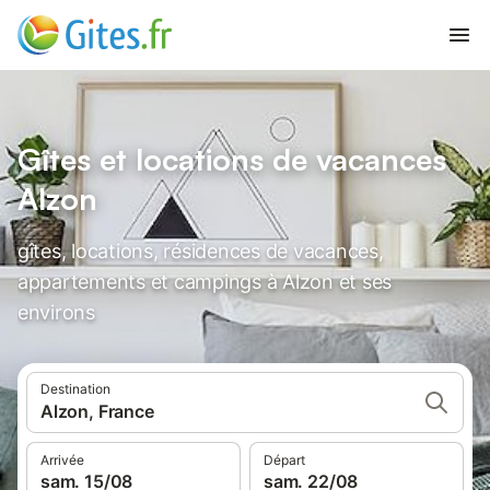
Gîtes et locations de vacances
Alzon
gîtes, locations, résidences de vacances,
appartements et campings à Alzon et ses
environs
Destination
Alzon, France
Arrivée
Départ
sam. 15/08
sam. 22/08