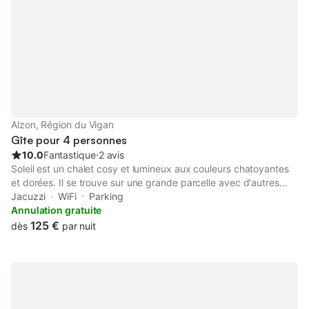
Alzon, Région du Vigan
Gîte pour 4 personnes
10.0
Fantastique
⋅
2 avis
Soleil est un chalet cosy et lumineux aux couleurs chatoyantes
et dorées. Il se trouve sur une grande parcelle avec d'autres
chalets en bois dans le Parc National des Cévennes, au bord
Jacuzzi
WiFi
Parking
d'une petite rivière. Sur place la location d'un spa extérieur et
Annulation gratuite
de vélos électriques vous permettra de sublimer vos vacances
125 €
dès
par nuit
dans la nature !