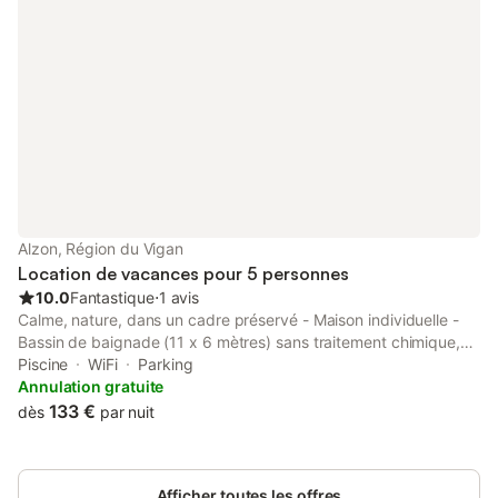
Alzon, Région du Vigan
Location de vacances pour 5 personnes
10.0
Fantastique
⋅
1 avis
Calme, nature, dans un cadre préservé - Maison individuelle -
Bassin de baignade (11 x 6 mètres) sans traitement chimique,
de juin à septembre, partagé avec les propriétaires - Cours de
Piscine
WiFi
Parking
Yoga - Producteur de Miel - Forêt Châtaignes/Champignons -
Annulation gratuite
GR71 - Cévennes, La Couvertoirade, Cirque de Navacelles, Lac
133 €
dès
par nuit
des Pises, Mont Aigoual, Saint-Guiral, cercle de pierres de
Blandas, Causses, Larzac, Templiers et Hospitaliers, Aveyron,
Gorges de la Dourbie, Millau, Hérault, Lac du Salagou - Bois
Afficher toutes les offres
offert en hiver pour le poêle