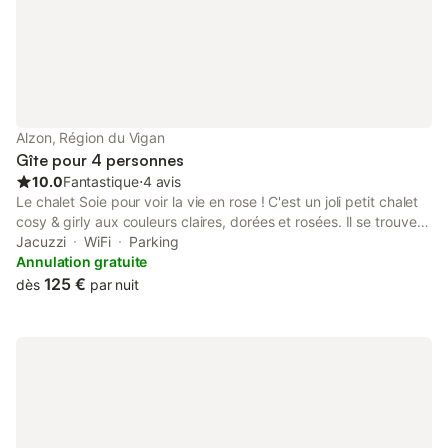
Alzon, Région du Vigan
Gîte pour 4 personnes
10.0
Fantastique
⋅
4 avis
Le chalet Soie pour voir la vie en rose ! C'est un joli petit chalet
cosy & girly aux couleurs claires, dorées et rosées. Il se trouve
sur une grande parcelle avec d'autres chalets en bois dans le
Jacuzzi
WiFi
Parking
Parc National des Cévennes, au bord d'une petite rivière. Sur
Annulation gratuite
place la location d'un spa extérieur et de vélos électriques vous
125 €
dès
par nuit
permettra de sublimer vos vacances dans la nature !