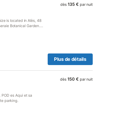
135 €
dès
par nuit
ze is located in Alès, 48
raie Botanical Garden.
rivate parking.
Plus de détails
150 €
dès
par nuit
, POD es Aqui et sa
te parking.