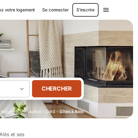
ez votre logement
Se connecter
S'inscrire
CHERCHER
·
·
anguedoc-Roussillon
Gard
Gîtes à Alès
Alès et ses