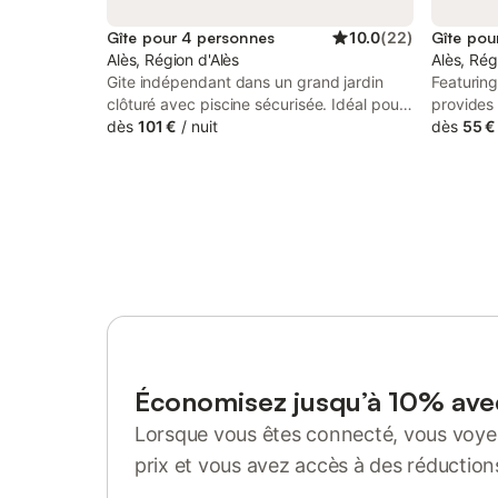
Gîte pour 4 personnes
10.0
(
22
)
Gîte pou
Alès, Région d'Alès
Alès, Rég
Gite indépendant dans un grand jardin
Featurin
clôturé avec piscine sécurisée. Idéal pour
provides
une famille (2+2). Une chambre lit 160
dès
101 €
/
nuit
bath, a g
dès
55 €
climatisée, et une chambre-cabine 2 lits
around 5
superposés. Grand salon ouvert sur une
apartment
terrasse privative. Tout confort, TV, WiFi,
a shared 
lave vaisselle, lave linge... draps et linge
fourni. A 1 heure de la mer et des
aéroports Nîmes Montpellier. En périphérie
de la ville, tous les commerces sont
rapidement accessibles, ce sera le cadre
idéal pour profiter des nombreuses
activités offertes par notre ville (Pole
Mécanique, théâtre..) et les Cévennes
(sites touristiques, rando, baignades...) ou
Économisez jusqu’à 10% av
se reposer au calme et profiter de la
Lorsque vous êtes connecté, vous voyez
piscine.
prix et vous avez accès à des réduction