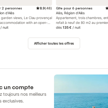
r 2 personnes
8.9
(
48
)
Gîte pour 6 personnes
ion d'Alès
Alès, Région d'Alès
g garden views, Le Clau provençal
Appartement, trois chambres, en
 accommodation with an open-air
refait à neuf de 80 m2 au premie
arden and barbecue facilities,
/
nuit
d'une maison individuelle avec coi
dès
135 €
/
nuit
0 km from Pont d'Arc. This
barbecue, et accès piscine/ spa, 
 offers free private parking and
Dans cartier calme et résidentiel,
kitchen.
campagne à 5mn en voiture, ou 
Afficher toutes les offres
pied de centre ville d'Ales. le lin
et fourni à partir de trois nuits, e
pour les séjours inférieur. nous v
proposons aussi en option, des 
de sauna, nous contacter pour le
modalités, et tarifs.
ec un compte
 toujours nos meilleurs
s exclusives.