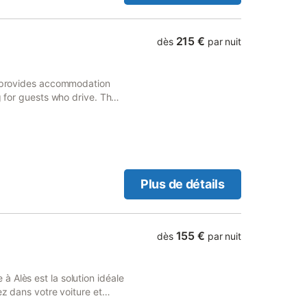
st entièrement non-fumeurs,
À l'extérieur, vous avez
n exposée avec mobilier de
215 €
dès
par nuit
re est à votre disposition.
é se trouve à 500 m du Payet
rives du Gardon d'Alès. Des
es provides accommodation
t être organisés sur
g for guests who drive. The
et respecte des heures de
c Expo Nîmes.
Plus de détails
155 €
dès
par nuit
 Alès est la solution idéale
ez dans votre voiture et
in ou de 4 minutes jusqu'à