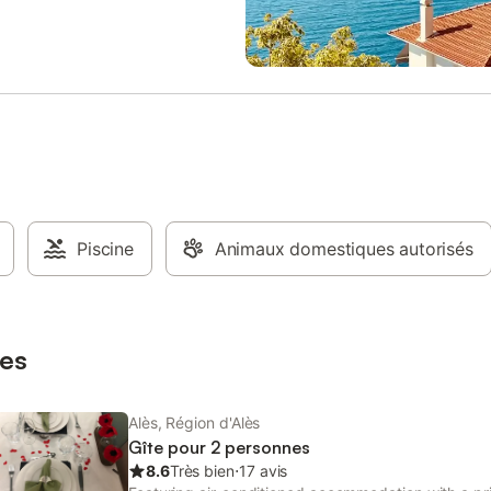
Piscine
Animaux domestiques autorisés
es
Alès, Région d'Alès
Gîte pour 2 personnes
8.6
Très bien
⋅
17 avis