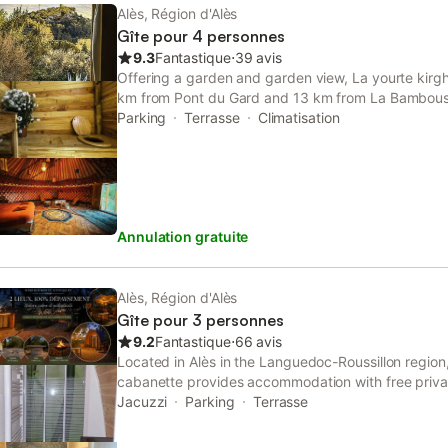
Alès, Région d'Alès
Gîte pour 4 personnes
9.3
Fantastique
⋅
39 avis
Offering a garden and garden view, La yourte kirghi
km from Pont du Gard and 13 km from La Bambouse
This property offers access to a terrace and free p
Parking
Terrasse
Climatisation
Annulation gratuite
Alès, Région d'Alès
Gîte pour 3 personnes
9.2
Fantastique
⋅
66 avis
Located in Alès in the Languedoc-Roussillon region
cabanette provides accommodation with free priva
Jacuzzi
Parking
Terrasse