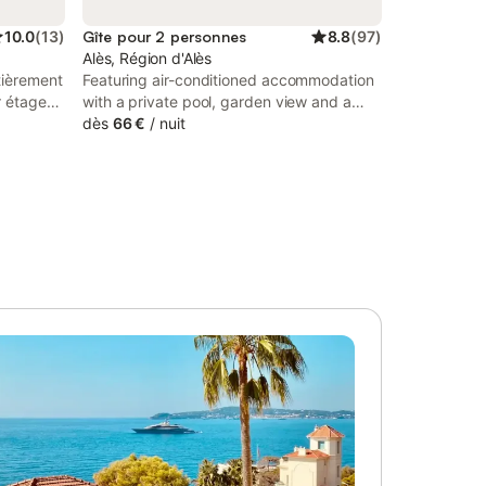
10.0
(
13
)
Gîte pour 2 personnes
8.8
(
97
)
Alès, Région d'Alès
tièrement
Featuring air-conditioned accommodation
r étage
with a private pool, garden view and a
n jardin,
terrace, Pause au pied des Cevennes is
dès
66 €
/
nuit
et sauna.
set in Alès.
 en
20mn à
ge maison
t en option
ous
séances
s