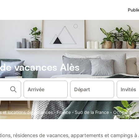
Publi
 de vacances Alès
Arrivée
Départ
Invités
·
·
·
·
s et locations de vacances
France
Sud de la France
Occitanie
L
ations, résidences de vacances, appartements et campings à 