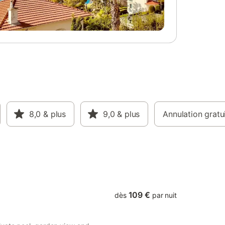
8,0
& plus
9,0
& plus
Annulation gratu
109 €
dès
par nuit