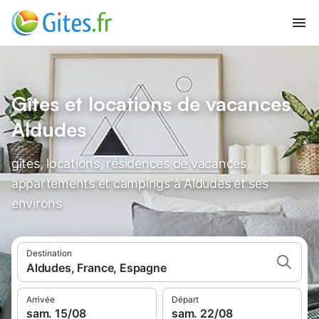
Gîtes et locations de vacances
Aldudes
gîtes, locations, résidences de vacances,
appartements et campings à Aldudes et ses
environs
Destination
Aldudes, France, Espagne
Arrivée
Départ
sam. 15/08
sam. 22/08