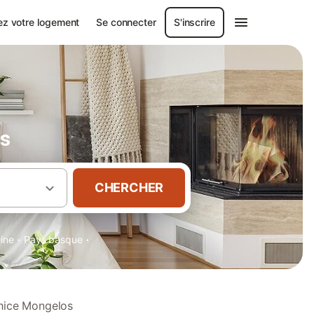
ez votre logement
Se connecter
S'inscrire
s
CHERCHER
·
·
aine
Pays basque
nhice Mongelos