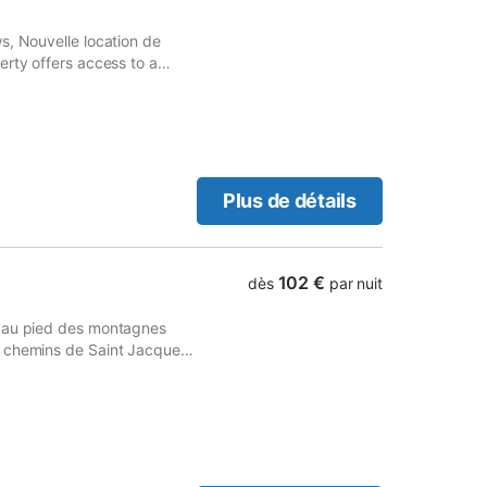
s, Nouvelle location de
erty offers access to a
Plus de détails
102 €
dès
par nuit
, au pied des montagnes
s chemins de Saint Jacques
té et confort, espace à
is. Ce gîte climatisé est
ade, chacun dispose
r l'arrière, tout le terrain
ue sur les montagnes. Piscine
bre. 2 terrasses dont une au