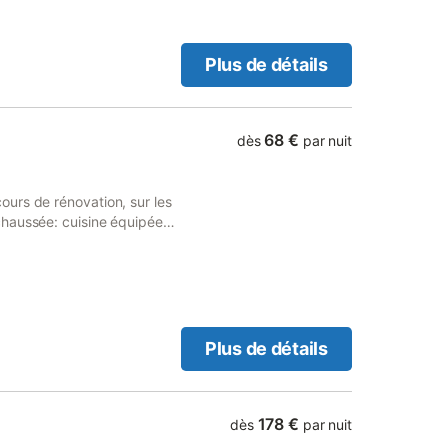
t Palais, 36 km de Mauléon,
si la cuisine fonctionne avec
tion raisonnable - un forfait
Plus de détails
 mensuel négocié)
68 €
dès
par nuit
urs de rénovation, sur les
chaussée: cuisine équipée
u/buanderie, wc. Étage: 2
ITE TOUT INCLUS: draps (lits
age électrique et bois,
 jardin, barbecue. Gîte
t Palais, 36 km de Mauléon,
les montagnes basques,
Plus de détails
178 €
dès
par nuit