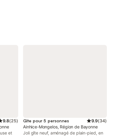
9.8
(
25
)
Gîte pour 5 personnes
9.9
(
34
)
yonne
Ainhice-Mongelos, Région de Bayonne
use et
Joli gîte neuf, aménagé de plain-pied, en