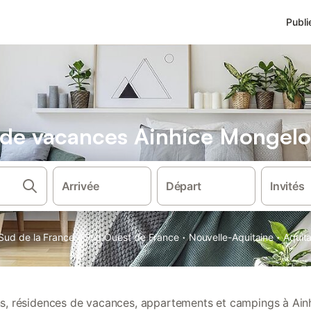
Publi
s de vacances Ainhice Mongelo
Arrivée
Départ
Invités
·
·
·
Sud de la France
Sud Ouest de France
Nouvelle-Aquitaine
Aquit
ons, résidences de vacances, appartements et campings à Ai