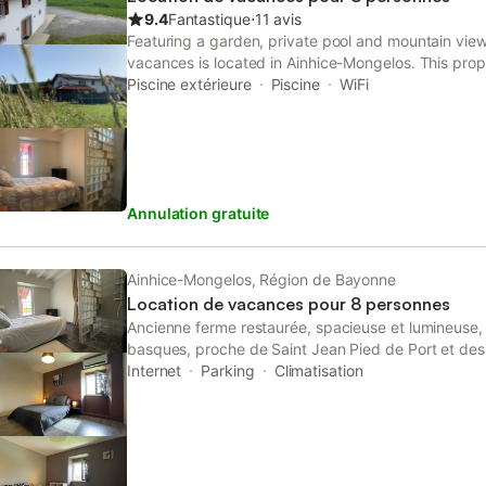
9.4
Fantastique
⋅
11 avis
Featuring a garden, private pool and mountain view
vacances is located in Ainhice-Mongelos. This prop
terrace, free private parking and free WiFi.
Piscine extérieure
Piscine
WiFi
Annulation gratuite
Ainhice-Mongelos, Région de Bayonne
Location de vacances pour 8 personnes
Ancienne ferme restaurée, spacieuse et lumineuse
basques, proche de Saint Jean Pied de Port et de
de Compostelle. Lumière et beaux volumes, moderni
Internet
Parking
Climatisation
vivre idéal pour les grandes familles ou groupe d'am
mitoyen à l'habitation des propriétaires. Côté faç
d'espaces privatifs et de chemins d'accès séparés. Su
est pour vous, ouvert vers les prairies et la jolie v
hors sol privative au gîte, ouverte de juin à septem