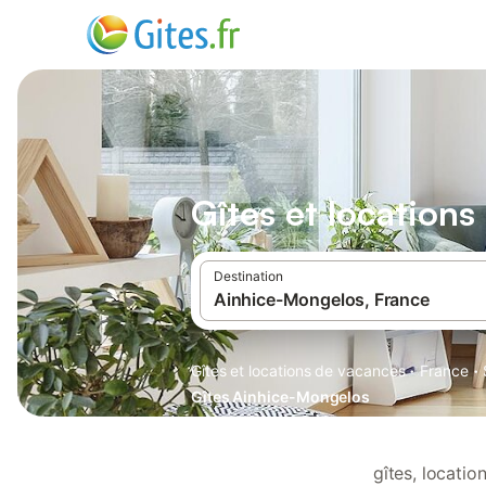
Gîtes et location
Destination
·
·
Gîtes et locations de vacances
France
Gîtes Ainhice-Mongelos
gîtes, locati