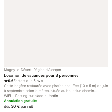
et vous reposer en prenant le soleil. Près de Domfront, connu
pour ses poires. Visitez le château de Domfort et réjouissez-
vous de découvrir la Normandie. Une excursion d'une journée
peut vous conduire au Mont-Saint-Michel et à sa baie. De
même, la Bretagne et ses sites remarquables comme Cancale et
son port de pêche vous offrent de superbes destinations.
Granville, son casino et sa maison Dior sont des destinations
populaires qui vous invitent à la détente en bord de mer et aux
plaisirs de la baignade sur les plages de sable fin !
Magny-le-Désert, Région d'Alençon
Location de vacances pour 8 personnes
9.6
Fantastique
⋅
5 avis
Cette longère restaurée avec piscine chauffée (10 x 5 m) de juin
à septembre selon la météo, située au bout d’un chemin
tranquille dans un petit hameau calme, est à votre disposition
WiFi
Parking sur place
Jardin
pour passer un séjour agréable entre amis ou en famille et pour
Annulation gratuite
découvrir le pays d’Andaine. Le gîte de l'étable et le gîte du
30 €
dès
par nuit
pressoir se situent à chaque pignon de la longère. Linge de lit et