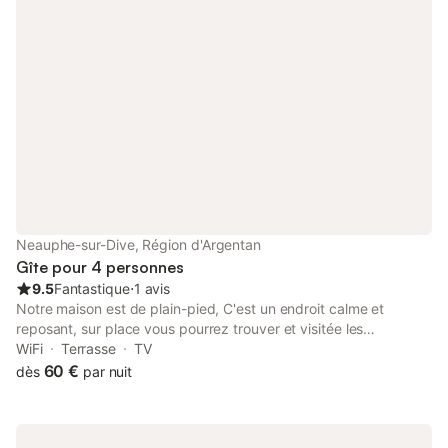
famille. Elle est équipée d'une salle d'eau (douche à l'italienne)
et de toilettes séparées. Chauffage central. Nos deux chambres
sont décorées, équipée d'un plateau de courtoisie et donnent
directement sur notre jardin. Notre jardin de 8000 m², que nous
avons créé voilà 25 ans est labellisé "Gîte au jardin". Il est à
disposition de nos hôtes et il est idéal pour les gens en quête de
calme et de repos. C’est avec grand plaisir que nous
partageons notre passion. Mélange de potager, verger, jardin
d'agrément, prairie naturelle, il est agrémenté d'un petit ruisseau
et de plusieurs bassins. Il est également habité par un cochon
Vietnamien de compagnie, quelques poules, canards et oies,
sans oublier insectes, batraciens, hérissons … et autres oiseaux
Neauphe-sur-Dive, Région d'Argentan
de la nature … Au terme de la visite, une superbe vue permet de
Gîte pour 4 personnes
découvrir les collines du
9.5
Fantastique
⋅
1 avis
Notre maison est de plain-pied, C'est un endroit calme et
reposant, sur place vous pourrez trouver et visitée les
productrices de soupes artisanales à la ferme. - 2 chambres
WiFi
Terrasse
TV
avec chacune un lit de 140 - une cuisine (lave-vaisselle,
60 €
dès
par nuit
gazinière, frigidaire avec case congélateur, cafetière, grille-pain,
bouilloire, et vaisselle) - un salon (télévision, téléphone, Internet)
- salle de bain, lave-linge - toilettes indépendantes - garage