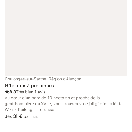
attenant - jardin clos de 150 m² Linge de toilette et torchons
offerts Chauffage central en supplément Nous sommes à côté
du célèbre village de Camembert en Normandie où l'on peut
visiter l'unique fromagerie de camembert Puis nous découvrons
les collines du pays d'Auge Nous sommes proche de la Côte
Fleurie (Cabourg, Deauville) et les plages du débarquement, le
Haras du Pin et de nombreux châteaux. Chauffage à la charge
des locataires, location de draps. Linge de toilette et torchons
offerts.
Coulonges-sur-Sarthe, Région d'Alençon
Gîte pour 3 personnes
8.8
Très bien
⋅
1 avis
Au cœur d'un parc de 10 hectares et proche de la
gentilhommière du XVIIe, vous trouverez ce joli gîte installé dans
l'ancien four à pain de la propriété. Vous pourrez vous promener
WiFi
Parking
Terrasse
au milieu des animaux, des vergers ou du potager bio Le calme
31 €
dès
par nuit
du lieu vous invite à la détente ou à la méditation au milieu des
arbres Les plus sportifs trouveront les chemins de randonnées,