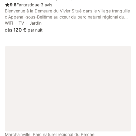
9.8
Fantastique
⋅
3 avis
Bienvenue à la Demeure du Vivier Situé dans le village tranquille
d'Appenai-sous-Bellême au cœur du parc naturel régional du
Perche, à quelques minutes de la ville renommée de Bellême. À
WiFi
TV
Jardin
1 h de la ville du Mans et à 20 min de Nogent-le-Rotrou. Charme
120 €
dès
par nuit
et confort vous attendent La demeure est composée de deux
chambres au premier étage, chacune avec salle de bain privatif
(douche et WC) Décoration soignée offrant un beau volume À
l'extérieur se trouve une terrasse et un jardin fleuri pour profiter
de l'air de la campagne Planches dinatoire (composées de
charcuterie et fromages locaux) tous les soirs sont proposées
sur réservation. Le soir sur réservation Christelle vous propose la
table d hôtes préparé avec des produits de saisons Chambre
lumineuse et aérée avec sa propre salle de bain et wc Lit de
160 x 200
Marchainville, Parc naturel régional du Perche