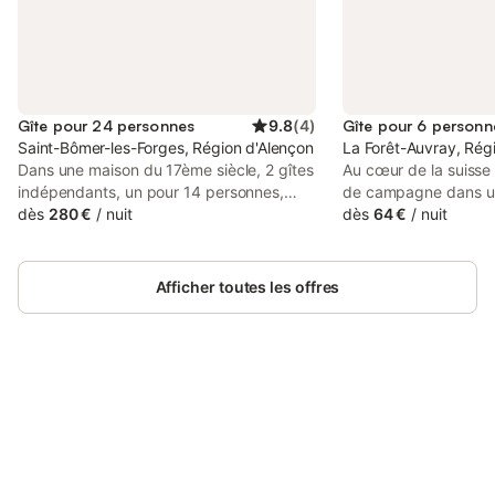
Gîte pour 24 personnes
9.8
(
4
)
Gîte pour 6 personn
Saint-Bômer-les-Forges, Région d'Alençon
La Forêt-Auvray, Rég
Dans une maison du 17ème siècle, 2 gîtes
Au cœur de la suisse
indépendants, un pour 14 personnes,
de campagne dans u
l'autre pour 10 personnes. Bon confort,
dès
280 €
/
nuit
préservée,(3 épis gî
dès
64 €
/
nuit
tout équipés, sur axe Flers-Domfront. En
assuré se situant au 
annexe, 2 salles, l'une pour manger à 30
D'oëtre, des Touraill
personnes, l'autre avec jeux (babyfoot,
Rabodanges. A proxi
Afficher toutes les offres
tennis de table...). Possibilité de louer l'un
Clécy, Pont-D'Ouilly,
ou l'autre ou les 2 ensemble. Voie verte à
château de Falaise, l
proximité. Commerces à 1 km. Cour. Situé
Débarquement, le Mon
au sud de la Normandie, à 8 km de
Randonnées pédestre
Domfront, cité médiévale et 12 km de
du gîte, commerces d
Flers (centre aquatique, grandes
Connectez-vous et économisez
location draps 15 € pa
Se connecter
surfaces) À 20 km de Bagnoles-de-l'Orne
jusqu'à 10% sur nos logements.
de maison 10 € par 
À 80 km du Mont-Saint-Michel et des
plages. Le tarif de base est de 480€