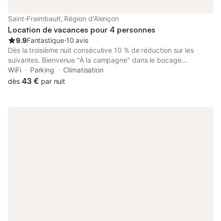
PAR PERSONNE : : 4 €. Ce logement est diffusé par un
professionnel. Sauf mention contraire, les prestations, telles que
Saint-Fraimbault, Région d'Alençon
ménage, draps, serviettes etc.. ne sont pas incluses dans le pri
Location de vacances pour 4 personnes
9.9
Fantastique
⋅
10 avis
Dès la troisième nuit consécutive 10 % de réduction sur les
suivantes. Bienvenue "À la campagne" dans le bocage
Domfrontais. Estelle et Stéphane vous accueillent dans une
WiFi
Parking
Climatisation
ancienne ferme restaurée. Vous pourrez vous y reposer au
43 €
dès
par nuit
calme. D'ici vous accéderez aux sites touristiques de Bagnoles-
de-l'Orne, de la cité médiévale de Domfront, du village fleuri de
Saint-Fraimbault et de beaucoup d'autres endroits à découvrir.
Les tarifs indiqués sont pour 4 adultes ne pas hésiter à nous
contacter quand il y des enfants. Attention la table d hôte est
réservé au cyclotouristes. merci Nous sommes désolée pour nos
amis à 4 pattes mais nous ne pouvons pas les accepter car l'un
de nos enfants en a la phobie. Bons plan, promotion retrouvez
nous sur la page Facebook : chambre à la campagne61 Vous
pourrez aussi visiter la ferme. Proche de la Vélo Francette et pas
trop loin de la Véloscénie. Au cœur des villages illuminés du 1
décembre au 6 janvier. Pensez au guinguette au bord de l'eau à
Saint-Fraimbault les vendredis de l'été. J'ai voulu cette chambre
dans un esprit de simplicité avec des matériaux récupérés,