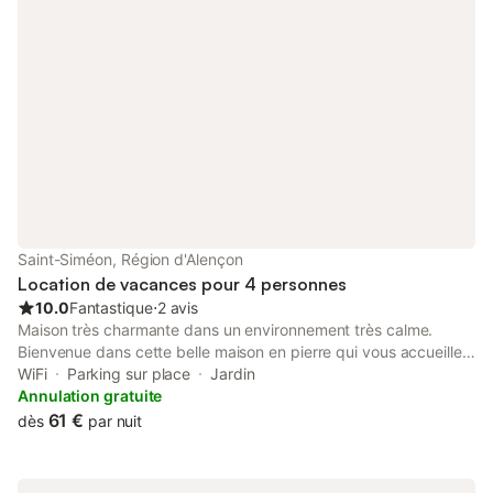
km des premiers commerces. Idéal pour les familles qui
recherchent la simplicité, le calme et la tranquillité (passage de
tracteurs pendant la moisson). WIFI, Plain pied, chambre rez
chaussée, Terrain clos, Salon de jardin, Barbecue, Jardin,
Garage, Micro-ondes, Lave-linge, Congélateur, Télévision,
Sèche-linge, Maison Individuelle, Chauffage compris, Bienvenue
bébé, Ménage inclus. Option à régler sur place : LOCATION
DRAPS PAR LIT : : 10 €. LINGE DE TOILETTE ET DE MAISON
PAR PERSONNE : : 6 €. Ce logement est diffusé par un
professionnel. Sauf mention contraire, les prestations, telles que
ménage, draps, serviettes etc.. ne sont pas incluses dans le prix
de cette location. Si animaux de compagnie admis (indiqué
Saint-Siméon, Région d'Alençon
dans annonce), un supplément peut s'appliquer. Seuls les
Location de vacances pour 4 personnes
équipements mentionné
10.0
Fantastique
⋅
2 avis
Maison très charmante dans un environnement très calme.
Bienvenue dans cette belle maison en pierre qui vous accueille
dans une lumière et un état modernes et vous promet un très
WiFi
Parking sur place
Jardin
bon confort. Elle convient parfaitement aux familles qui
Annulation gratuite
cherchent à faire une pause, à se détendre et à se connecter à
61 €
dès
par nuit
la nature environnante. Profitez de l'atmosphère chaleureuse et
de l'ambiance charmante. Le jardin est lui aussi une belle oasis
où vous pourrez tout simplement laisser votre âme vagabonder