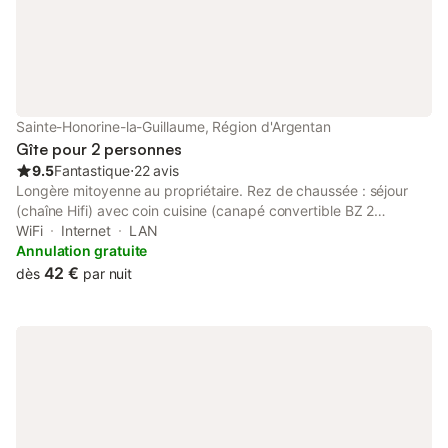
enfant, jeux de société, ventilateur … Possibilité babysitting sur
demande préalable Vous trouverez tous les détails et photos du
gîte des Comtes du Perche sur notre site internet Notre souhait :
vous accueillir pour que vous y sentiez bien et puissiez y revenir
avec plaisir :-) mais aussi découvrir un très beau territoire et
vous y ressourcer ! Toutes les charges sont incluses sauf abus,
Sainte-Honorine-la-Guillaume, Région d'Argentan
dégradations, logement n
Gîte pour 2 personnes
9.5
Fantastique
⋅
22 avis
Longère mitoyenne au propriétaire. Rez de chaussée : séjour
(chaîne Hifi) avec coin cuisine (canapé convertible BZ 2
personnes, table à manger ou de salon modulable), salle d'eau
WiFi
Internet
LAN
avec wc. Etage : chambre en mezzanine (1 lit 2 personnes 160
Annulation gratuite
x 200 cm). Chauffage électrique inclus. Terrasse. Jardin
42 €
dès
par nuit
commun de 6500 m² (dont herbage clos de 3300 m²) avec
piscine en fonctionnement lorsque la température excède 15° .
Bains de soleil et chiliennes à disposition. Jeux d'enfants :
toboggan, croquet, badminton, cerf volant 2 vélos à disposition
Les chats sont acceptés. A l'issue d'un chemin, cette adresse ne
manque pas d'atouts avec sa piscine chauffée libre d'accès
(5mx12m et 2m de profondeur), un environnement boisé et
tranquille à un kilomètre du petit bourg de Ste Honorine