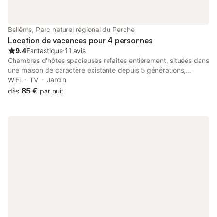
chinés! Couleur sobre, naturel. j'espère que vous apprécierez
Gratuit pour les moins de 3 ans, 10 € pour les enfants de plus
de 3 ans sur un matelas chambre principale. Dans l'annexe 20€
Bellême, Parc naturel régional du Perche
par enfant pour les moins de 16 ans. Un adulte 30 € et deux
Location de vacances pour 4 personnes
adultes 50 €
9.4
Fantastique
⋅
11 avis
Chambres d'hôtes spacieuses refaites entièrement, situées dans
une maison de caractère existante depuis 5 générations,
proche du centre-ville de Bellême (petite cité de caractère), du
WiFi
TV
Jardin
golf, de la piscine, du tennis municipal et d'un centre équestre.
85 €
dès
par nuit
Très belle vue des chambres sur la vallée de Bellême. Petit
déjeuner servi dans les chambres ou en terrasse. Taxe de séjour
: 0,50 € par personne. Belle vue sur la vielle ville. Lit
supplémentaire (1 personne) : 25 €