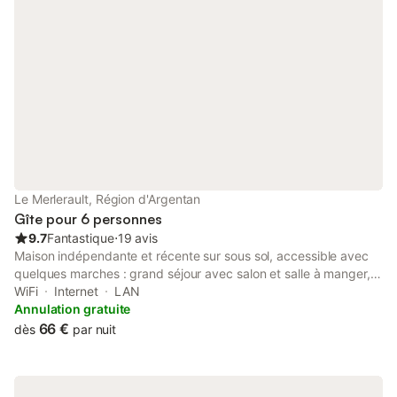
Le Merlerault, Région d'Argentan
Gîte pour 6 personnes
9.7
Fantastique
⋅
19 avis
Maison indépendante et récente sur sous sol, accessible avec
quelques marches : grand séjour avec salon et salle à manger,
cuisine indépendante toute équipée, chambre avec 2 lits 1
WiFi
Internet
LAN
personne 90 x 190 cm, chambre avec 1 lit 2 personnes 140 x
Annulation gratuite
190 cm, chambre avec 1 lit 2 personnes 140 x 190 cm, salle
66 €
dès
par nuit
d'eau et wc indépendant. Grand sous sol de 64 m2. Jardin
arboré clos de 1400 m². Chauffage électrique et ménage inclus.
Draps obligatoires pour clientèle professionnelle Maison de