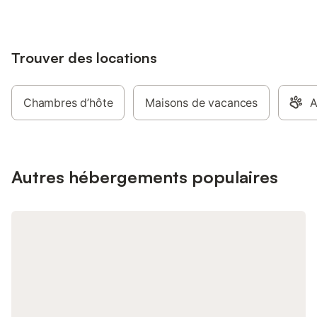
plages. Le tarif de base est de 480€
pour une nuit. Il est dégressif pour plus
de nuitées.
Trouver des locations
Chambres d’hôte
Maisons de vacances
A
Autres hébergements populaires