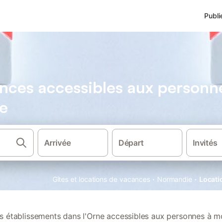
Publi
nces accessibles aux personne
ne
Arrivée
Départ
Invités
·
·
Gîtes et locations de vacances
Normandie
Locati
 établissements dans l'Orne accessibles aux personnes à mo