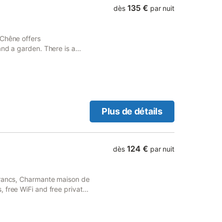
 le terrain de jeu de Sylvie,
135 €
dès
par nuit
 Frédéric qui ont totalement
iant et coloré, où chacun y
. Grand air, promenade et
 Chêne offers
, Salon de jardin, Barbecue,
and a garden. There is a
 et handicap, Télévision,
nce of those who stay.
Plus de détails
124 €
dès
par nuit
Francs, Charmante maison de
 free WiFi and free private