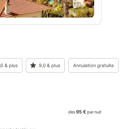
dé, lits
certifié, panneaux photovoltaïques-
prépayée
récupérateur de chaleur, récupération des
 Borne de
eaux de pluie pour les sanitaires, isolation
e bourg
renforcée,...). La ville de L'Aigle à
À l'orée
proximité vous permettra aussi de profiter
el de
de ses nombreuses activités et services,
, ce gite
sans oublier l'incontournable visite de la
aux
manufacture BOHIN. WIFI, Plain pied,
ofiter de
chambre rez chaussée, Terrain clos, Salon
ace avec
de jardin, Barbecue, jeux extérieurs,
tour. Tel
Terrasse, Jardin, Garage, Animaux
ion
,0
& plus
acceptés, Labellisé tourisme et handicap,
9,0
& plus
Annulation gratuite
 5 km.
Télévision, Lecteur DVD, Micro-ondes,
isme
Téléphone, Lave-linge, Congélateur, Lave-
ds, à
vaisselle, Poêle, Maison Individuelle,
cettes
Bienvenue bébé, Ménage inclus,
Chauffage compris, Draps in
95 €
dès
par nuit