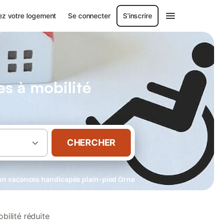
ez votre logement
Se connecter
S'inscrire
s à mobilité
CHERCHER
on vacances handicapés plain-pied Orne
bilité réduite