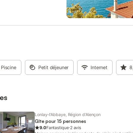
 et spacieux a été entièrement
poubelles vidées, lave-vaisselle vi
. Il abritait auparavant l'ancien
défaits). Wifi, téléphone (carte 
de l'instituteur de l'école, qui a
pour les appels vers l'extérieur).
y a quelques décennies et qui est
recharge rapide publique dans l
jourd'hui une salle polyvalente.
de Juvigny sous Andaine à 5 km. 
le de 62 m² attenante, idéale
de la forêt, sur le site exceptionn
réunions de famille jusqu'à 49
Bonvouloir (tour du 15ème siècle)
s, est réservée exclusivement
s'adresse aux grandes familles, 
ts du gîte (avec supplément de
bandes de copains qui veulent pr
e et 46 €/jour semaine) ou en
la nature. Centre équestre sur pl
es périodes d'occupation du gîte.
les herbages des chevaux tout au
nquer la cidrerie traditionnelle
Piscine
Petit déjeuner
du centre équestre [hidden]. Stat
Internet
8
, avec son épicerie fine, à 2 km.
thermale de Bagnoles de l'Orne à
pêcheurs à la mouche :
Canoë kayak à 10 km. Orne Tour
urnable site du Moulin de
vous conseille : pour les gourman
à 500 mètres. Restaura
déguster sans modération, les re
es
“ch
Lonlay-l'Abbaye, Région d'Alençon
Gîte pour 15 personnes
9.0
Fantastique
⋅
2 avis