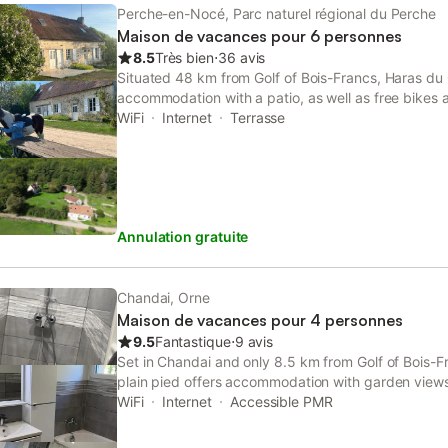
18ème et seulement quelques fruitiers. C'est devenu
Perche-en-Nocé, Parc naturel régional du Perche
passionnée de fleurs et de couleurs, et de son mari
Maison de vacances pour 6 personnes
façonné le lieu en créant un magnifique jardin luxur
8.5
Très bien
⋅
36 avis
trouvera son intimité, sa tranquillité et son espace
Situated 48 km from Golf of Bois-Francs, Haras du
repos vous attendent ! WIFI, chambre rez chaussée
accommodation with a patio, as well as free bikes 
jeux extérieurs, Terrasse, Jardin, Labellisé tourisme
private entrance at the farm stay for the convenie
WiFi
Internet
Terrasse
Poê
Annulation gratuite
Chandai, Orne
Maison de vacances pour 4 personnes
9.5
Fantastique
⋅
9 avis
Set in Chandai and only 8.5 km from Golf of Bois-
plain pied offers accommodation with garden views,
parking. The property is around 7.
WiFi
Internet
Accessible PMR