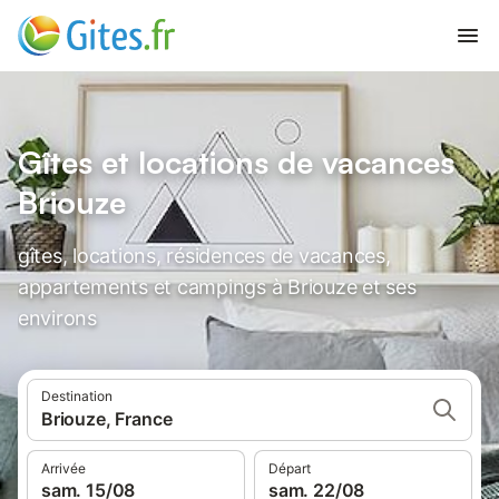
Gîtes et locations de vacances
Briouze
gîtes, locations, résidences de vacances,
appartements et campings à Briouze et ses
environs
Destination
Briouze, France
Arrivée
Départ
sam. 15/08
sam. 22/08