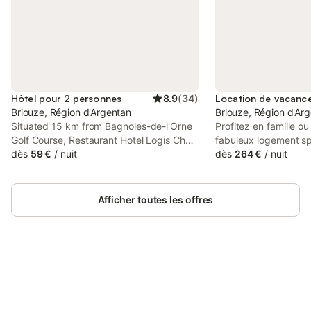
Hôtel pour 2 personnes
8.9
(
34
)
Briouze, Région d'Argentan
Briouze, Région d'Ar
Situated 15 km from Bagnoles-de-l'Orne
Profitez en famille o
Golf Course, Restaurant Hotel Logis Chez
fabuleux logement sp
Sophie offers 2-star accommodation in
dès
59 €
/
nuit
confortable, pour 9 p
dès
264 €
/
nuit
Briouze and has a terrace, a restaurant
coeur du bocage no
and a bar.
situé au centre ville 
coeur du bocage nor
Afficher toutes les offres
un village de 1800 h
commerces (supermar
boulangerie / banques
gendarmerie / cabine
pharmarçie ....). La
Connectez-vous et économisez
Briouze offre des liai
Se connecter
jusqu'à 10% sur nos logements.
directes avec Paris (l
granville). La région