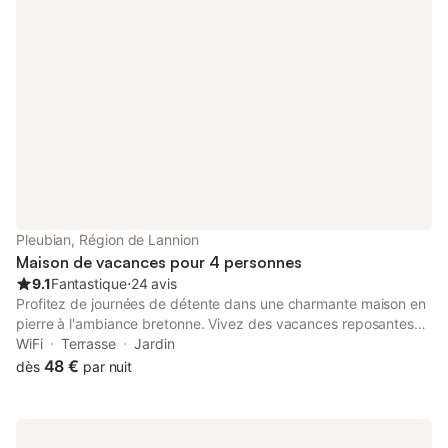
Pleubian, Région de Lannion
Maison de vacances pour 4 personnes
9.1
Fantastique
⋅
24 avis
Profitez de journées de détente dans une charmante maison en
pierre à l'ambiance bretonne. Vivez des vacances reposantes
dans cette petite maison de pêcheur qui séduit par son
WiFi
Terrasse
Jardin
architecture traditionnelle et sa proximité avec la nature. La
48 €
dès
par nuit
maison de vacances est située dans le Trégor, non loin du Sillon
de Talbert et du pittoresque sentier côtier, idéal pour de longues
promenades et excursions le long de la côte bretonne. La
maison, aménagée avec soin, séduit par son atmosphère.