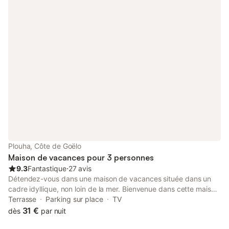
région pendant la saison estivale. Les amoureux de la nature y
trouveront de bonnes conditions pour faire des randonnées ou
des excursions à vélo ou en VTT. Les vacanciers actifs peuvent
jouer au tennis ou au golf dans les environs. Réjouissez-vous de
passer de merveilleuses vacances dans cette maison de
vacances accueillante.
Plouha, Côte de Goëlo
Maison de vacances pour 3 personnes
9.3
Fantastique
⋅
27 avis
Détendez-vous dans une maison de vacances située dans un
cadre idyllique, non loin de la mer. Bienvenue dans cette maison
accueillante qui vous accueille à une courte distance en voiture
Terrasse
Parking sur place
TV
de la plage et qui est idéale pour passer de merveilleuses
31 €
dès
par nuit
vacances près de la mer. Après une journée bien remplie,