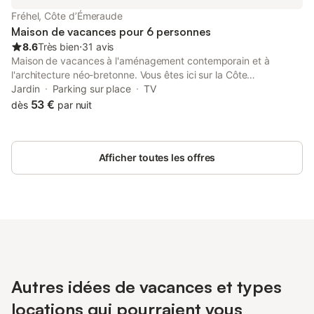
Fréhel, Côte d’Émeraude
Maison de vacances pour 6 personnes
8.6
Très bien
⋅
31 avis
Maison de vacances à l'aménagement contemporain et à
l'architecture néo-bretonne. Vous êtes ici sur la Côte
d'Emeraude, à seulement 1200 m de la longue plage de sable
Jardin
Parking sur place
TV
fin des Sables-d'Or-les-Pins. Un feu dans le petit poêle à bois
53 €
dès
par nuit
vous permettra de rendre les soirées un peu fraîches encore
plus agréables. Le Cap Fréhel et le Fort Lalatte ne sont qu'à
quelques kilomètres, mais c'est surtout le Mont-Saint-Michel (88
Afficher toutes les offres
km) qui est incontournable. Les anciens sentiers des douaniers
entre le Cap d'Erquy et le Cap Fréhel vous gâtent avec des
vues uniques. Visitez Dinan et son port avec le vieux pont sur la
Rance. A 15 km de là, Pléneuf-Val-André possède des thermes.
L'aérodrome de Pleurtuit à 26 km. Vacanciers uniquement
Autres idées de vacances et types
locations qui pourraient vous