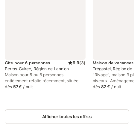
Gîte pour 6 personnes
9.9
(
3
)
Perros-Guirec, Région de Lannion
Trégastel, Région de
Maison pour 5 ou 6 personnes,
"Rivage", maison 3 p
entièrement refaite récemment, située
niveaux. Aménagemen
proche du port de Perros-Guirec,
dès
57 €
/
nuit
plaisant: grand séjou
dès
82 €
/
nuit
comprenant une entrée fermée par un
avec table pour les r
portillon (avec clés) et donnant sur une
plat). Sortie sur la te
terrasse et un jardin clos. Exposée plein
ouverte (four, lave-va
sud (avec un petit local au fond du jardin)
induction, grille-pain,
dans un petite rue très calme proche de
Afficher toutes les offres
micro-ondes, congéla
tous commerces et du port. Cette maison
électrique) avec bar
comprend : • au rez-de-chaussée : - une
double vasque. À l'ét