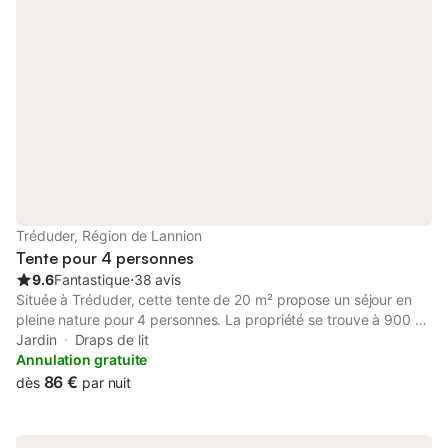
Tréduder, Région de Lannion
Tente pour 4 personnes
9.6
Fantastique
⋅
38 avis
Située à Tréduder, cette tente de 20 m² propose un séjour en
pleine nature pour 4 personnes. La propriété se trouve à 900 m
du centre-ville et du Ruisseau de Roscoat, offrant un point de
Jardin
Draps de lit
départ pour explorer les environs. L'hébergement comprend 1
Annulation gratuite
chambre équipée d'un grand lit king size et d'un lit simple, ainsi
86 €
dès
par nuit
qu'une salle de bains et des toilettes partagées. L'intérieur
dispose d'un coin repas avec table et ustensiles de cuisine, ainsi
qu'un réfrigérateur pour conserver vos provisions. Des