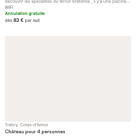
decouvrir les specialités du terroir bretonne , il y'a Une piscine
avec sauna hammam jacuzzi non loin et une très belle plage
WiFi
trégastel que vous allez Adorer découvrir avec toute l'histoire
Annulation gratuite
du Rest ...
83 €
dès
par nuit
Trébry, Cotes-d'Armor
Château pour 4 personnes