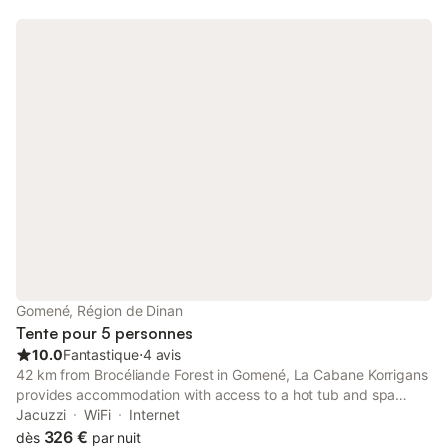
Gomené, Région de Dinan
Tente pour 5 personnes
10.0
Fantastique
⋅
4 avis
42 km from Brocéliande Forest in Gomené, La Cabane Korrigans
provides accommodation with access to a hot tub and spa
facilities. This property offers access to a terrace, free private
Jacuzzi
WiFi
Internet
parking and free WiFi.
326 €
dès
par nuit