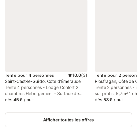
Tente pour 4 personnes
10.0
(
3
)
Tente pour 2 perso
Saint-Cast-le-Guildo, Côte d’Émeraude
Ploufragan, Côte de 
Tente 4 personnes - Lodge Confort 2
Tente 2 personnes -
chambres Hébergement - Surface de
sur pilotis, 5,7m² 1 
l'hébergement: 32m² - Nombre de
dès
45 €
/
nuit
terrasse sans sanitair
dès
53 €
/
nuit
chambres: 2 - Terrasse semi-couverte:
Hébergement - Surfa
20m² - 1 chambre: 1 lit double - 1
l'hébergement: 5,7m
chambre: 2 lits simples - Hébergement
chambres: 1 - 1 chamb
Afficher toutes les offres
non fumeur Équipements - Sans eau
Équipements - Type d
courante - Type de cuisine: Coin cuisine -
cuisine - Pas de douc
Plaques au gaz - Micro-ondes -
dans l'hébergement,