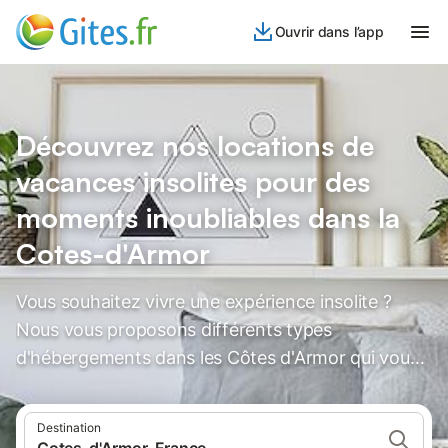
Ouvrir dans l’app
Découvrez nos locations de
vacances insolites pour des
moments inoubliables dans la
Cotes-d'Armor
Vous souhaitez vivre une expérience insolite ?
Nous vous proposons différents types
d'hébergements dans les Côtes d'Armor qui vous
laisseront des souvenirs inoubliables.
Destination