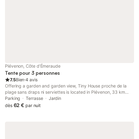
Plévenon, Côte d’Émeraude
Tente pour 3 personnes
7.5
Bien
⋅
4 avis
Offering a garden and garden view, Tiny House proche de la
plage sans draps ni serviettes is located in Plévenon, 33 km
from Port-Breton Park and 34 km from Marina Dinard. This
Parking
Terrasse
Jardin
property offers access to a terrace and free private parking.
62 €
dès
par nuit