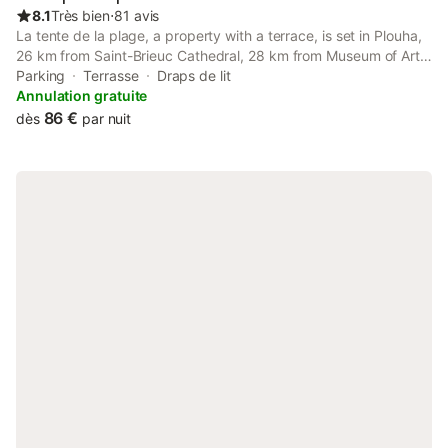
8.1
Très bien
⋅
81 avis
La tente de la plage, a property with a terrace, is set in Plouha,
26 km from Saint-Brieuc Cathedral, 28 km from Museum of Art
and History of Saint-Brieuc, as well as 28 km from Saint-Brieuc
Parking
Terrasse
Draps de lit
Train Station. The property is around 9.
Annulation gratuite
86 €
dès
par nuit