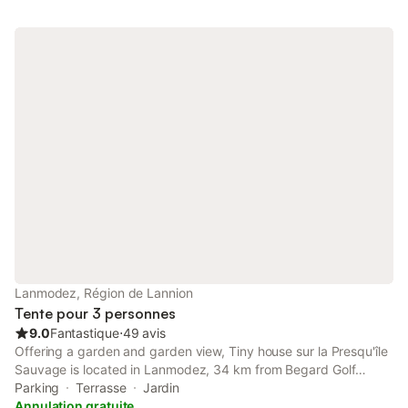
Lanmodez, Région de Lannion
Tente pour 3 personnes
9.0
Fantastique
⋅
49 avis
Offering a garden and garden view, Tiny house sur la Presqu'île
Sauvage is located in Lanmodez, 34 km from Begard Golf
Course and 40 km from Ajoncs-d'Or Golf Course. This
Parking
Terrasse
Jardin
beachfront property offers access to a terrace and free private
Annulation gratuite