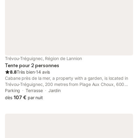
Trévou-Tréguignec, Région de Lannion
Tente pour 2 personnes
8.8
Très bien
⋅
14 avis
Cabane près de la mer, a property with a garden, is located in
Trévou-Tréguignec, 200 metres from Plage Aux Choux, 600
metres from Plage de Port le Goff, as well as 16 km from Saint-
Parking
Terrasse
Jardin
Samson Golf Course.
107 €
dès
par nuit