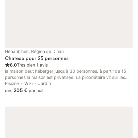
activités locales incluent la randonnée, l'équitation, la planche à
voile et un parcours de golf à moins de 3 km. Veuillez noter que
la salle de bains et les toilettes sont partagées.
Hénanbihen, Région de Dinan
Château pour 25 personnes
8.0
Très bien
⋅
1 avis
la maison peut héberger jusqu'à 30 personnes. à partir de 15
personnes la maison est privatisée. La propriétaire vit sur les
lieux. La propriété est parfaite pour des fêtes entre amis,
Piscine
WiFi
Jardin
enterrement de vie de garçons, cousines ou juste pour
205 €
dès
par nuit
décompresser dans un univers paisible et apaisant. aucun voisin
proche. La nature et vous