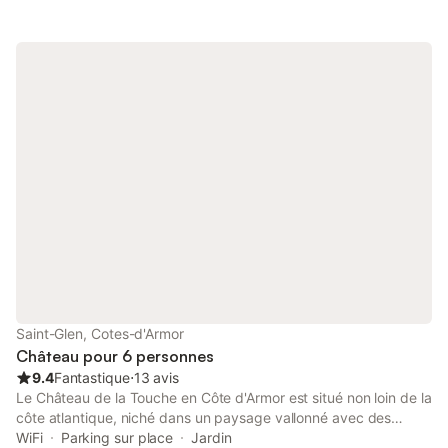
Saint-Glen, Cotes-d'Armor
Château pour 6 personnes
9.4
Fantastique
⋅
13 avis
Le Château de la Touche en Côte d'Armor est situé non loin de la
côte atlantique, niché dans un paysage vallonné avec des
rivières et des lacs. En tant qu'invité, nous vous accueillons au
WiFi
Parking sur place
Jardin