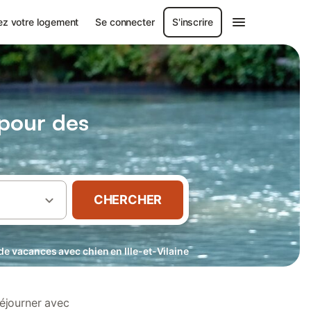
ez votre logement
Se connecter
S'inscrire
 pour des
CHERCHER
de vacances avec chien en Ille-et-Vilaine
séjourner avec