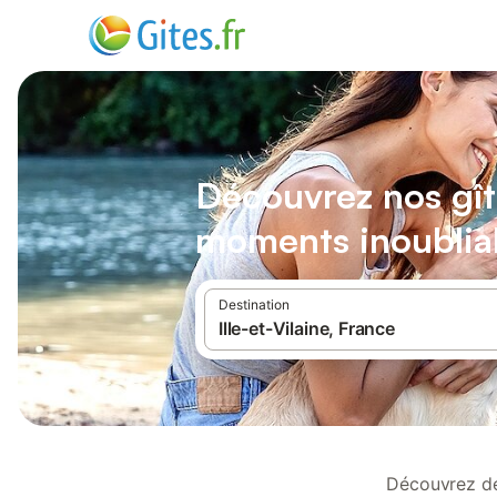
Découvrez nos gît
moments inoubliabl
Destination
Découvrez des