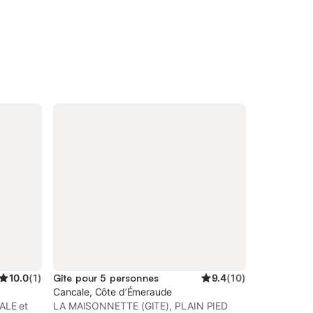
10.0
(
1
)
Gîte pour 5 personnes
9.4
(
10
)
Cancale, Côte d’Émeraude
ALE et
LA MAISONNETTE (GITE), PLAIN PIED