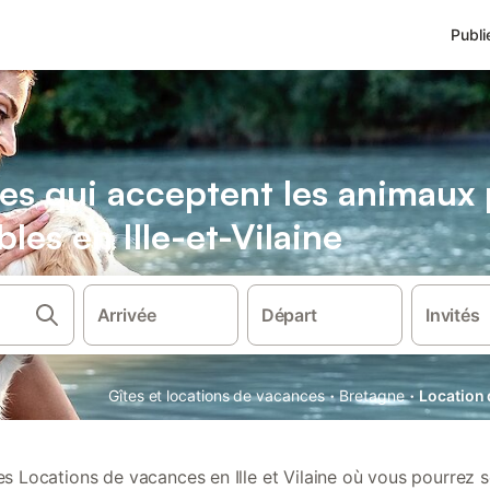
Publi
es qui acceptent les animaux
es en Ille-et-Vilaine
Arrivée
Départ
Invités
·
·
Gîtes et locations de vacances
Bretagne
Location 
 Locations de vacances en Ille et Vilaine où vous pourrez 