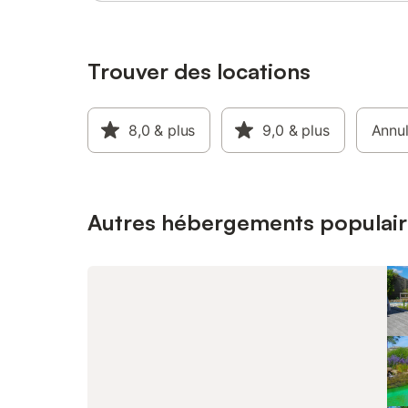
Ménage e
en espèce
animaux.
Trouver des locations
8,0
& plus
9,0
& plus
Annul
Autres hébergements populair