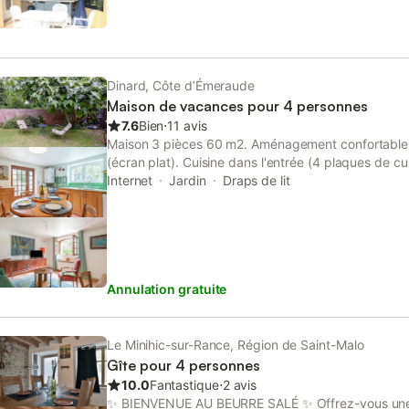
Dinard, Côte d’Émeraude
Maison de vacances pour 4 personnes
7.6
Bien
⋅
11 avis
Maison 3 pièces 60 m2. Aménagement confortable 
(écran plat). Cuisine dans l'entrée (4 plaques de cui
grille-pain, bouilloire électrique, micro-ondes, cafet
Internet
Jardin
Draps de lit
supérieur: 1 chambre avec 1 lit double (140 cm, l
avec 2 lits (90 cm, longueur 190 cm). Douche/WC.
disposition: lave-linge. Internet (Connexion WIFI, gra
logement non-fumeur maison non-fumeur. Maximum 
taille autorisé. Détecteur de fumée. Veuillez noter: 
Annulation gratuite
TFX, TF1 Séries films et LCI ne sont pas disponibl
Annonce d'un particulier (art 155, IV du CGI).
Le Minihic-sur-Rance, Région de Saint-Malo
Gîte pour 4 personnes
10.0
Fantastique
⋅
2 avis
✨ BIENVENUE AU BEURRE SALÉ ✨ Offrez-vous une