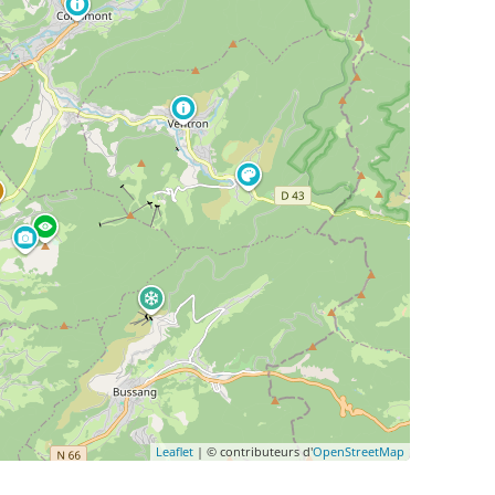
Leaflet
| © contributeurs d'
OpenStreetMap