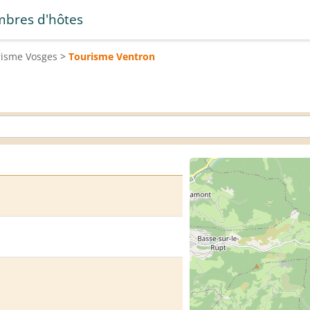
bres d'hôtes
risme
Vosges
>
Tourisme
Ventron