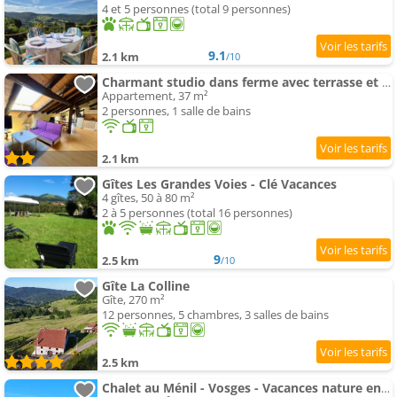
4 et 5 personnes (total 9 personnes)
9.1
2.1 km
/10
Charmant studio dans ferme avec terrasse et parking - montagnes des Vosges - FR-1-589-164
Appartement, 37 m²
2 personnes, 1 salle de bains
2.1 km
Gîtes Les Grandes Voies - Clé Vacances
4 gîtes, 50 à 80 m²
2 à 5 personnes (total 16 personnes)
9
2.5 km
/10
Gîte La Colline
Gîte, 270 m²
12 personnes, 5 chambres, 3 salles de bains
2.5 km
Chalet au Ménil - Vosges - Vacances nature en famille