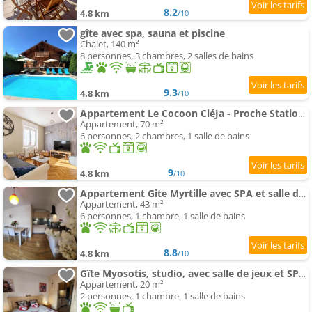
8.2
4.8 km
/10
gîte avec spa, sauna et piscine
Chalet, 140 m²
8 personnes, 3 chambres, 2 salles de bains
9.3
4.8 km
/10
Appartement Le Cocoon CléJa - Proche Station La Bresse
Appartement, 70 m²
6 personnes, 2 chambres, 1 salle de bains
9
4.8 km
/10
Appartement Gite Myrtille avec SPA et salle de jeux dans la Residence
Appartement, 43 m²
6 personnes, 1 chambre, 1 salle de bains
8.8
4.8 km
/10
Gîte Myosotis, studio, avec salle de jeux et SPA dans la résidence
Appartement, 20 m²
2 personnes, 1 chambre, 1 salle de bains