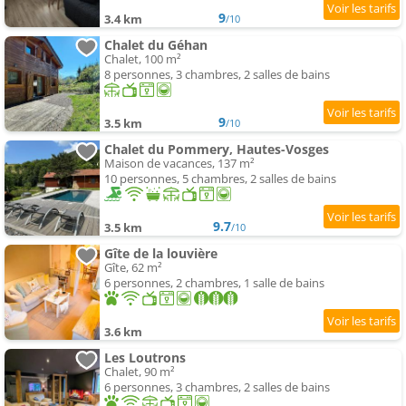
9
3.4 km
/10
Chalet du Géhan
Chalet, 100 m²
8 personnes, 3 chambres, 2 salles de bains
9
3.5 km
/10
Chalet du Pommery, Hautes-Vosges
Maison de vacances, 137 m²
10 personnes, 5 chambres, 2 salles de bains
9.7
3.5 km
/10
Gîte de la louvière
Gîte, 62 m²
6 personnes, 2 chambres, 1 salle de bains
3.6 km
Les Loutrons
Chalet, 90 m²
6 personnes, 3 chambres, 2 salles de bains