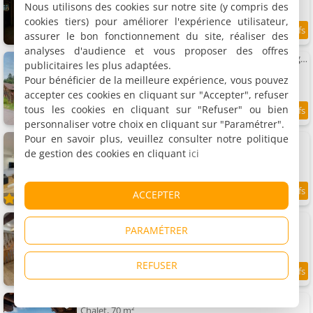
6 personnes, 2 chambres, 1 salle de bains
Nous utilisons des cookies sur notre site (y compris des
cookies tiers) pour améliorer l'expérience utilisateur,
assurer le bon fonctionnement du site, réaliser des
8.2
4.9 km
/10
analyses d'audience et vous proposer des offres
La Ferme aux Myrtilles - Ancienne ferme vosgienne
publicitaires les plus adaptées.
Maison de vacances, 147 m²
Pour bénéficier de la meilleure expérience, vous pouvez
11 personnes, 5 chambres, 2 salles de bains
accepter ces cookies en cliquant sur "Accepter", refuser
tous les cookies en cliquant sur "Refuser" ou bien
7.4
4.9 km
/10
personnaliser votre choix en cliquant sur "Paramétrer".
Pour en savoir plus, veuillez consulter notre politique
Gîte Sauna et spa
Gîte, 500 m²
de gestion des cookies en cliquant
ici
15 personnes, 6 chambres, 1 salle de bains
ACCEPTER
4.9 km
Appartement Le Moulin
PARAMÉTRER
Appartement, 130 m²
13 personnes, 5 chambres, 2 salles de bains
REFUSER
9.3
4.9 km
/10
Chalet Le Mirador - Sauna - Hammam
Chalet, 70 m²