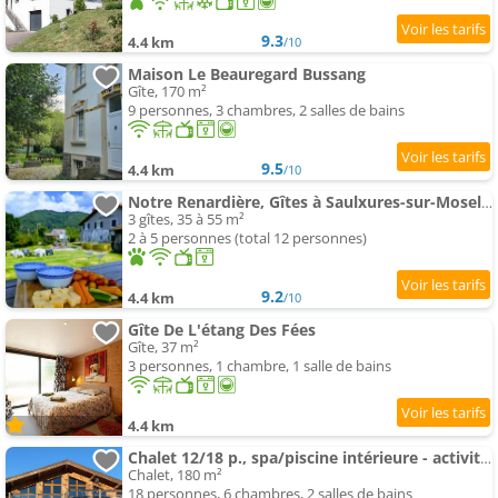
9.3
4.4 km
/10
Maison Le Beauregard Bussang
Gîte, 170 m²
9 personnes, 3 chambres, 2 salles de bains
9.5
4.4 km
/10
Notre Renardière, Gîtes à Saulxures-sur-Moselotte, Hautes-Vosges
3 gîtes, 35 à 55 m²
2 à 5 personnes (total 12 personnes)
9.2
4.4 km
/10
Gîte De L'étang Des Fées
Gîte, 37 m²
3 personnes, 1 chambre, 1 salle de bains
4.4 km
Chalet 12/18 p., spa/piscine intérieure - activités gratuites
Chalet, 180 m²
18 personnes, 6 chambres, 2 salles de bains