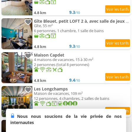
9.3
4.8 km
/10
Gîte Bleuet, petit LOFT 2 à, avec salle de jeux et SPA dans la résidence
Gîte, 55 m²
6 personnes, 1 chambre, 1 salle de bains
9.3
4.8 km
/10
Maison Capdet
4 maisons de vacances, 15 à 30 m²
2 personnes (total 8 personnes)
9.4
4.8 km
/10
Les Longchamps
Maison de vacances, 109 m²
12 personnes, 4 chambres, 2 salles de bains
4.8 km
Nous nous soucions de la vie privée de nos
internautes
Appartement Voie Verte
Appartement, 75 m²