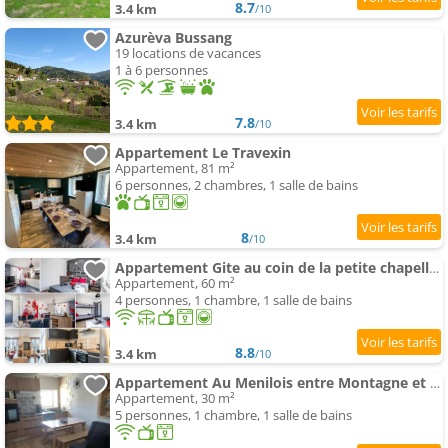
8.7
3.4 km
/10
Azurèva Bussang
19 locations de vacances
1 à 6 personnes
7.8
3.4 km
/10
Appartement Le Travexin
Appartement, 81 m²
6 personnes, 2 chambres, 1 salle de bains
8
3.4 km
/10
Appartement Gite au coin de la petite chapelle gitesdes2vallees
Appartement, 60 m²
4 personnes, 1 chambre, 1 salle de bains
8.8
3.4 km
/10
Appartement Au Menilois entre Montagne et Forêt
Appartement, 30 m²
5 personnes, 1 chambre, 1 salle de bains