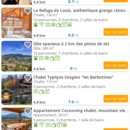
8.7
4.8 km
/10
Le Refuge de Louis, authentique grange rénovée avec sauna
Chalet, 130 m²
10 personnes, 4 chambres, 2 salles de bains
8.5
4.8 km
/10
Gîte spacieux à 2 km des pistes de ski
Gîte, 240 m²
15 personnes, 7 chambres, 6 salles de bains
9
4.8 km
/10
Chalet Typique Vosgien "les Barbotines"
Chalet, 110 m²
5 personnes, 2 chambres, 2 salles de bains
7.6
4.8 km
/10
Appartement Cocooning chalet, mountain view, sauna, 6 personnes
Appartement, 59 m²
5 personnes, 3 chambres, 1 salle de bains