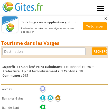
x
Télécharger notre application gratuite
Recherchez et réservez vos séjours sur notre
application
Tourisme dans les Vosges
Superficie :
5 871 km²
Point culminant :
Le Hohneck (1 366 m)
Préfecture :
Epinal
Arrondissements :
3
Cantons :
30
Communes :
515
Arches
Bains-les-Bains
Ban de Sapt