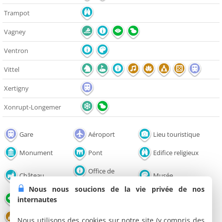
Trampot
Vagney
Ventron
Vittel
Xertigny
Xonrupt-Longemer
Gare
Aéroport
Lieu touristique
Monument
Pont
Edifice religieux
Office de
Château
Musée
tourisme
Nous nous soucions de la vie privée de nos
Point de vue
Parc et Jardin
Lac / Plan d'eau
internautes
Congrès - Parc
Nous utilisons des cookies sur notre site (y compris des
Restaurant
Salle de spectacles