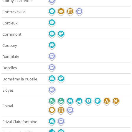
Colroy la Grande
Contrexéville
Corcieux
Cornimont
Coussey
Damblain
Docelles
Domrémy la Pucelle
Eloyes
Épinal
Etival Clairefontaine