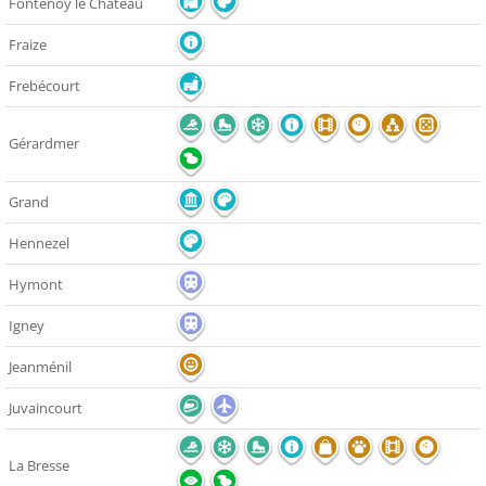
Fontenoy le Château
Fraize
Frebécourt
Gérardmer
Grand
Hennezel
Hymont
Igney
Jeanménil
Juvaincourt
La Bresse