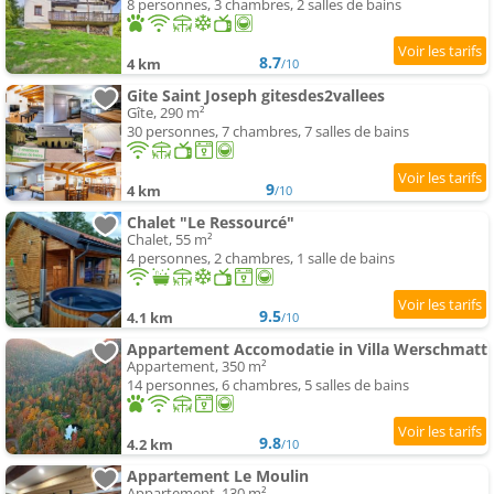
8 personnes, 3 chambres, 2 salles de bains
8.7
4 km
/10
Gite Saint Joseph gitesdes2vallees
Gîte, 290 m²
30 personnes, 7 chambres, 7 salles de bains
9
4 km
/10
Chalet "Le Ressourcé"
Chalet, 55 m²
4 personnes, 2 chambres, 1 salle de bains
9.5
4.1 km
/10
Appartement Accomodatie in Villa Werschmatt
Appartement, 350 m²
14 personnes, 6 chambres, 5 salles de bains
9.8
4.2 km
/10
Appartement Le Moulin
Appartement, 130 m²