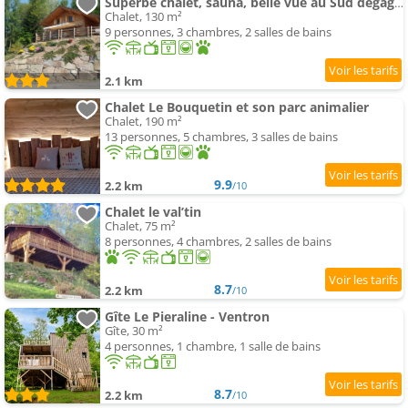
Superbe chalet, sauna, belle vue au Sud dégagée, au calme
Chalet, 130 m²
9 personnes, 3 chambres, 2 salles de bains
2.1 km
Chalet Le Bouquetin et son parc animalier
Chalet, 190 m²
13 personnes, 5 chambres, 3 salles de bains
9.9
2.2 km
/10
Chalet le val’tin
Chalet, 75 m²
8 personnes, 4 chambres, 2 salles de bains
8.7
2.2 km
/10
Gîte Le Pieraline - Ventron
Gîte, 30 m²
4 personnes, 1 chambre, 1 salle de bains
8.7
2.2 km
/10