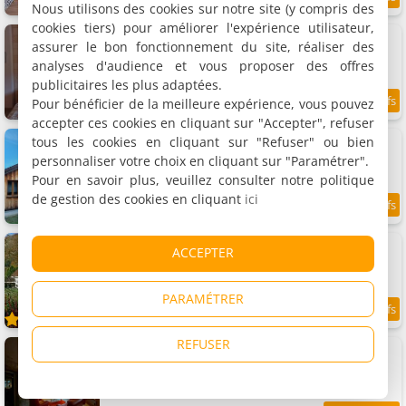
8.5
5.8 km
Nous utilisons des cookies sur notre site (y compris des
/10
cookies tiers) pour améliorer l'expérience utilisateur,
Appartement Parenthèse Vosgienne
assurer le bon fonctionnement du site, réaliser des
Appartement, 45 m²
4 personnes, 1 salle de bains
analyses d'audience et vous proposer des offres
publicitaires les plus adaptées.
Pour bénéficier de la meilleure expérience, vous pouvez
9.7
5.8 km
/10
accepter ces cookies en cliquant sur "Accepter", refuser
Le chalet du bois joli
tous les cookies en cliquant sur "Refuser" ou bien
Maison de vacances, 118 m²
personnaliser votre choix en cliquant sur "Paramétrer".
4 personnes, 2 chambres, 1 salle de bains
Pour en savoir plus, veuillez consulter notre politique
de gestion des cookies en cliquant
ici
9.5
5.8 km
/10
Chalet sous Le Théâtre
ACCEPTER
Chalet, 140 m²
8 personnes, 1 chambre, 1 salle de bains
PARAMÉTRER
9.5
5.8 km
/10
REFUSER
Appartement Voie Verte
Appartement, 75 m²
6 personnes, 2 chambres, 1 salle de bains