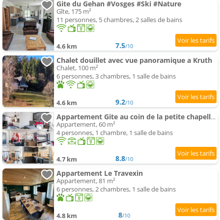
Gite du Gehan #Vosges #Ski #Nature
Gîte, 175 m²
11 personnes, 5 chambres, 2 salles de bains
7.5
4.6 km
/10
Chalet douillet avec vue panoramique a Kruth
Chalet, 100 m²
6 personnes, 3 chambres, 1 salle de bains
9.2
4.6 km
/10
Appartement Gite au coin de la petite chapelle gitesdes2vallees
Appartement, 60 m²
4 personnes, 1 chambre, 1 salle de bains
8.8
4.7 km
/10
Appartement Le Travexin
Appartement, 81 m²
6 personnes, 2 chambres, 1 salle de bains
8
4.8 km
/10