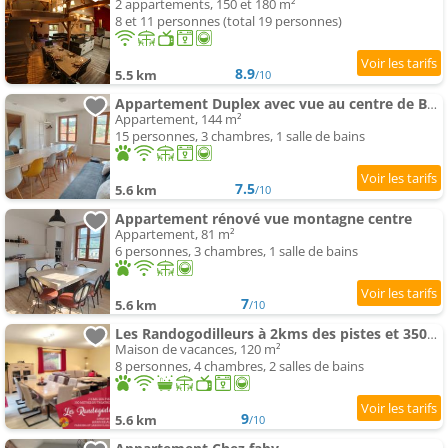
2 appartements, 150 et 180 m²
8 et 11 personnes (total 19 personnes)
8.9
5.5 km
/10
Appartement Duplex avec vue au centre de Bussang
Appartement, 144 m²
15 personnes, 3 chambres, 1 salle de bains
7.5
5.6 km
/10
Appartement rénové vue montagne centre
Appartement, 81 m²
6 personnes, 3 chambres, 1 salle de bains
7
5.6 km
/10
Les Randogodilleurs à 2kms des pistes et 350m du Théatre du Peuple !
Maison de vacances, 120 m²
8 personnes, 4 chambres, 2 salles de bains
9
5.6 km
/10