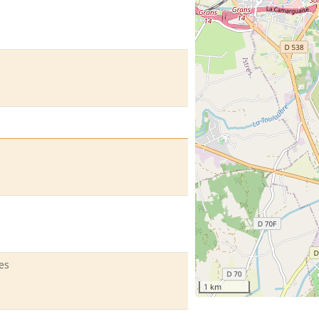
es
1 km