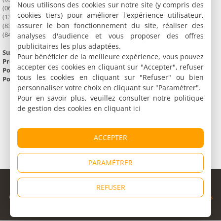
Nous utilisons des cookies sur notre site (y compris des
(06) Alpes Maritimes
cookies tiers) pour améliorer l'expérience utilisateur,
(13) Bouches du Rhône
assurer le bon fonctionnement du site, réaliser des
(83) Var
(84) Vaucluse
analyses d'audience et vous proposer des offres
publicitaires les plus adaptées.
Superficie :
31 838 km²
Pour bénéficier de la meilleure expérience, vous pouvez
Préfecture :
Marseille
accepter ces cookies en cliquant sur "Accepter", refuser
Population :
4 506 151 habitants
tous les cookies en cliquant sur "Refuser" ou bien
Point culminant :
Barre des Ecrins (4 102 m)
personnaliser votre choix en cliquant sur "Paramétrer".
Pour en savoir plus, veuillez consulter notre politique
de gestion des cookies en cliquant
ici
ACCEPTER
PARAMÉTRER
© Copyright 1998 - 2026
REFUSER
Cybevasion
|
Mentions légales
|
Confidentialité
|
CGU
|
Informations
légales
|
Partenaires
|
Système d'alerte
|