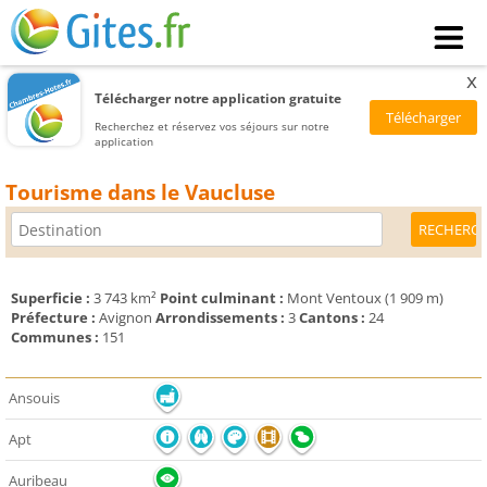
x
Télécharger notre application gratuite
Recherchez et réservez vos séjours sur notre
application
Tourisme dans le Vaucluse
Superficie :
3 743 km²
Point culminant :
Mont Ventoux (1 909 m)
Préfecture :
Avignon
Arrondissements :
3
Cantons :
24
Communes :
151
Ansouis
Apt
Auribeau