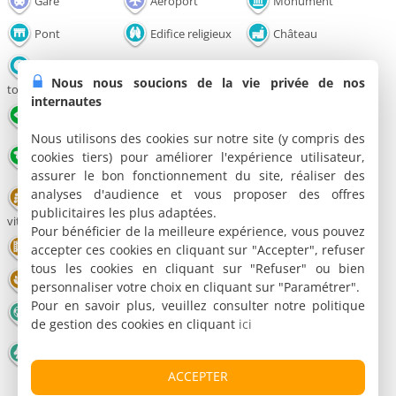
Gare
Aéroport
Monument
Pont
Edifice religieux
Château
Office de
Musée
Grotte
Nous nous soucions de la vie privée de nos
tourisme
internautes
Point de vue
Parc et Jardin
Nature
Nous utilisons des cookies sur notre site (y compris des
Congrès - Parc
cookies tiers) pour améliorer l'expérience utilisateur,
Lac / Plan d'eau
Restaurant
Expo
assurer le bon fonctionnement du site, réaliser des
analyses d'audience et vous proposer des offres
Domaine
Salle de
Théâtre
publicitaires les plus adaptées.
viticole
spectacles
Pour bénéficier de la meilleure expérience, vous pouvez
Cinéma
Parc animalier
Parc de loisirs
accepter ces cookies en cliquant sur "Accepter", refuser
tous les cookies en cliquant sur "Refuser" ou bien
Bien-être
Bowling
Divers
personnaliser votre choix en cliquant sur "Paramétrer".
Pour en savoir plus, veuillez consulter notre politique
Football
Patinoire
Golf
de gestion des cookies en cliquant
ici
Montgolfière -
Equitation
Piscine
Parachute
ACCEPTER