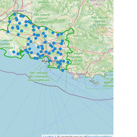
Leaflet
| © contributeurs d'
OpenStreetMap