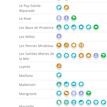
Le Puy Sainte-
Réparade
Le Rove
Les Baux de Provence
Les Milles
Les Pennes Mirabeau
Les Saintes-Maries de
la Mer
Luynes
Maillane
Mallemort
Marignane
Marseille