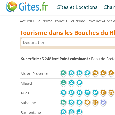
Gîtes et Locations
Cham
Accueil
>
Tourisme
France
>
Tourisme
Provence-Alpes-
Tourisme dans les Bouches du 
Superficie :
5 248 km²
Point culminant :
Baou de Breta
Aix-en-Provence
Allauch
Arles
Aubagne
Barbentane