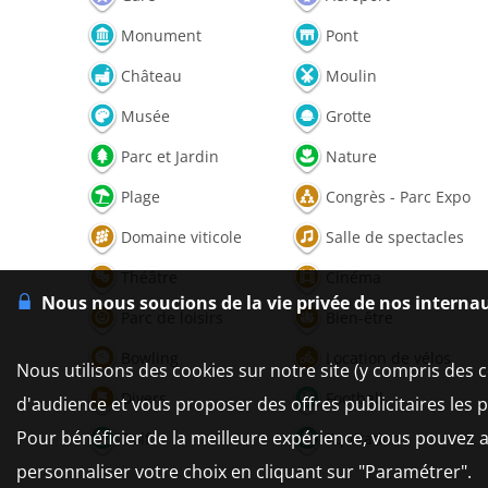
Monument
Pont
Château
Moulin
Musée
Grotte
Parc et Jardin
Nature
Plage
Congrès - Parc Expo
Domaine viticole
Salle de spectacles
Théâtre
Cinéma
Nous nous soucions de la vie privée de nos interna
Parc de loisirs
Bien-être
Bowling
Location de vélos
Nous utilisons des cookies sur notre site (y compris des c
Divers
Football
d'audience et vous proposer des offres publicitaires les 
Pour bénéficier de la meilleure expérience, vous pouvez a
Golf
Equitation
personnaliser votre choix en cliquant sur "Paramétrer".