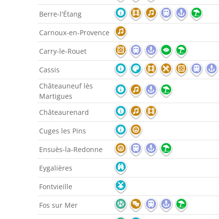
Berre-l'Étang
Carnoux-en-Provence
Carry-le-Rouet
Cassis
Châteauneuf lès
Martigues
Châteaurenard
Cuges les Pins
Ensuès-la-Redonne
Eygalières
Fontvieille
Fos sur Mer