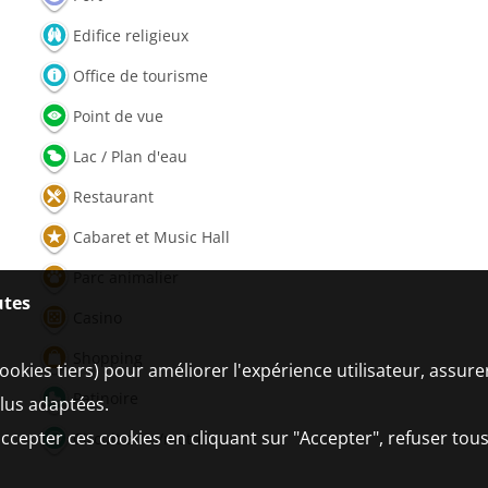
Edifice religieux
Office de tourisme
Point de vue
Lac / Plan d'eau
Restaurant
Cabaret et Music Hall
Parc animalier
utes
Casino
Shopping
ookies tiers) pour améliorer l'expérience utilisateur, assur
Patinoire
plus adaptées.
ccepter ces cookies en cliquant sur "Accepter", refuser tous
Circuit auto/moto