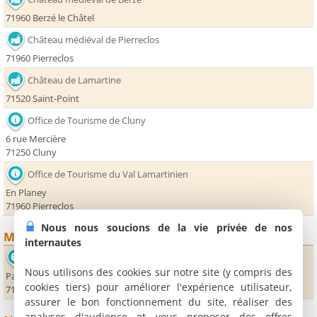
71960 Berzé le Châtel
Château médiéval de Pierreclos
71960 Pierreclos
Château de Lamartine
71520 Saint-Point
Office de Tourisme de Cluny
6 rue Mercière
71250 Cluny
Office de Tourisme du Val Lamartinien
En Planey
71960 Pierreclos
Nous nous soucions de la vie privée de nos
Musées
internautes
Musée d'Art et d'Archéologie - Palais Jean de Bourbon
Nous utilisons des cookies sur notre site (y compris des
Parc Abbatial
cookies tiers) pour améliorer l'expérience utilisateur,
71250 Cluny
assurer le bon fonctionnement du site, réaliser des
analyses d'audience et vous proposer des offres