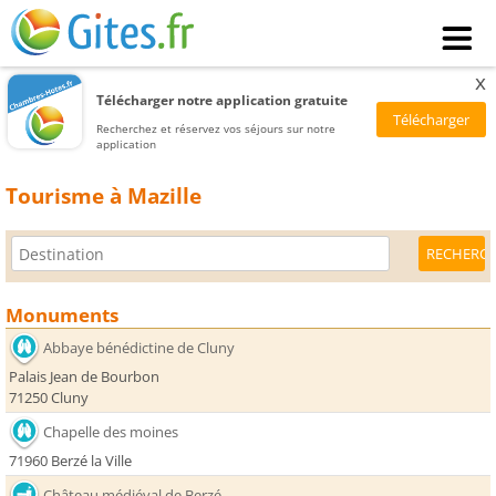
x
Télécharger notre application gratuite
Recherchez et réservez vos séjours sur notre
application
Tourisme à Mazille
Monuments
Abbaye bénédictine de Cluny
Palais Jean de Bourbon
71250 Cluny
Chapelle des moines
71960 Berzé la Ville
Château médiéval de Berzé