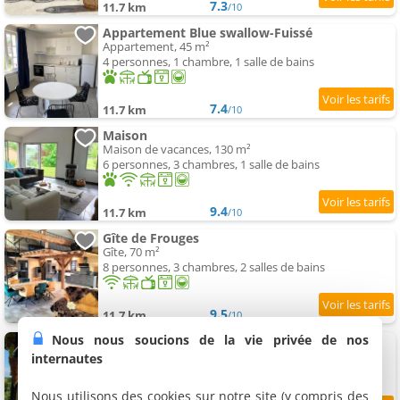
7.3
11.7 km
/10
Appartement Blue swallow-Fuissé
Appartement, 45 m²
4 personnes, 1 chambre, 1 salle de bains
7.4
11.7 km
/10
Maison
Maison de vacances, 130 m²
6 personnes, 3 chambres, 1 salle de bains
9.4
11.7 km
/10
Gîte de Frouges
Gîte, 70 m²
8 personnes, 3 chambres, 2 salles de bains
9.5
11.7 km
/10
Nous nous soucions de la vie privée de nos
Cottage en vignoble
Maison de vacances, 45 m²
internautes
4 personnes, 1 chambre, 1 salle de bains
Nous utilisons des cookies sur notre site (y compris des