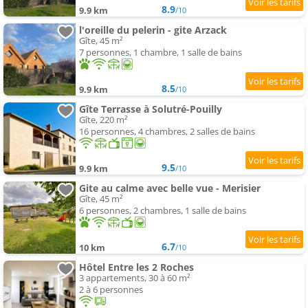
8.9
9.9 km
/10
l'oreille du pelerin - gite Arzack
Gîte, 45 m²
7 personnes, 1 chambre, 1 salle de bains
8.5
9.9 km
/10
Gîte Terrasse à Solutré-Pouilly
Gîte, 220 m²
16 personnes, 4 chambres, 2 salles de bains
9.5
9.9 km
/10
Gite au calme avec belle vue - Merisier
Gîte, 45 m²
6 personnes, 2 chambres, 1 salle de bains
6.7
10 km
/10
Hôtel Entre les 2 Roches
3 appartements, 30 à 60 m²
2 à 6 personnes