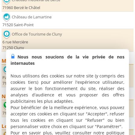
71960 Berzé le Châtel
Château de Lamartine
71520 Saint-Point
Office de Tourisme de Cluny
6 rue Mercière
71250 Cluny
Nous nous soucions de la vie privée de nos
Musées
internautes
Musée d'Art et d'Archéologie - Palais Jean de Bourbon
Nous utilisons des cookies sur notre site (y compris des
Parc Abbatial
cookies tiers) pour améliorer l'expérience utilisateur,
71250 Cluny
assurer le bon fonctionnement du site, réaliser des
analyses d'audience et vous proposer des offres
Nature
publicitaires les plus adaptées.
Lac de Saint Point
Pour bénéficier de la meilleure expérience, vous pouvez
71520 Saint-Point
accepter ces cookies en cliquant sur "Accepter", refuser
tous les cookies en cliquant sur "Refuser" ou bien
Loisirs
personnaliser votre choix en cliquant sur "Paramétrer".
Pour en savoir plus, veuillez consulter notre politique