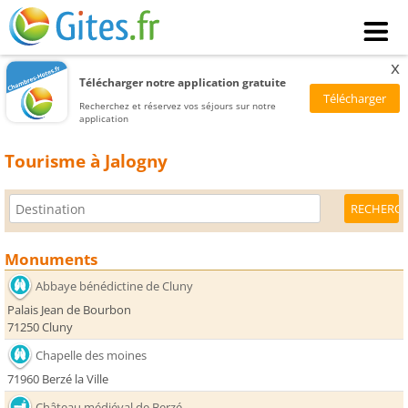
x
Télécharger notre application gratuite
Recherchez et réservez vos séjours sur notre
application
Tourisme à Jalogny
Monuments
Abbaye bénédictine de Cluny
Palais Jean de Bourbon
71250 Cluny
Chapelle des moines
71960 Berzé la Ville
Château médiéval de Berzé