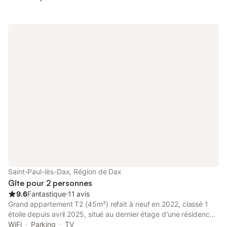
Saint-Paul-lès-Dax, Région de Dax
Gîte pour 2 personnes
9.6
Fantastique
⋅
11 avis
Grand appartement T2 (45m²) refait à neuf en 2022, classé 1
étoile depuis avril 2025, situé au dernier étage d'une résidence
de 4 étages avec ascenseur à Saint Paul lès Dax à 800m du
WiFi
Parking
TV