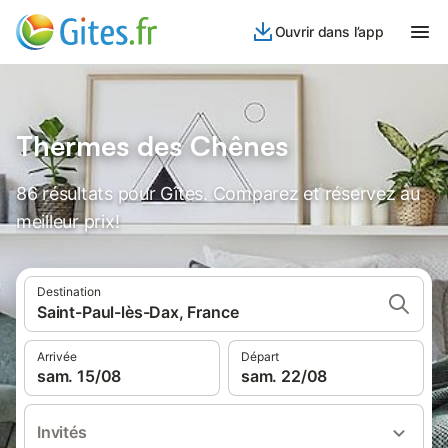
Ouvrir dans l’app
Thermes des Chênes
86 résultats pour Gîtes. Comparez et réservez au
meilleur prix!
Destination
Saint-Paul-lès-Dax, France
Arrivée
Départ
sam. 15/08
sam. 22/08
Invités