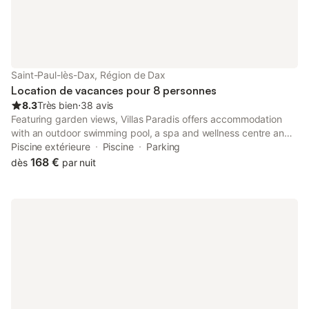
Saint-Paul-lès-Dax, Région de Dax
Location de vacances pour 8 personnes
8.3
Très bien
⋅
38 avis
Featuring garden views, Villas Paradis offers accommodation
with an outdoor swimming pool, a spa and wellness centre and
a garden, around 1.9 km from Dax Train Station. This property
Piscine extérieure
Piscine
Parking
offers access to a terrace and free private parking.
168 €
dès
par nuit