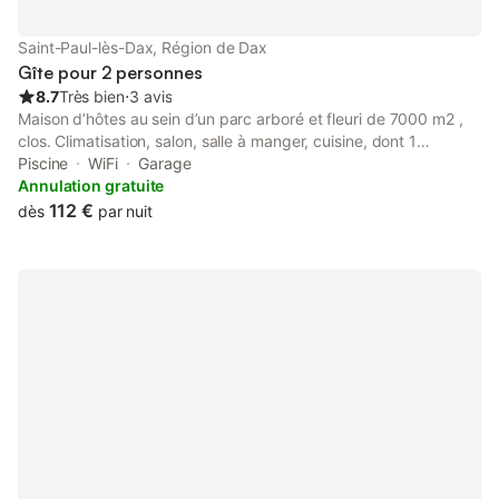
Saint-Paul-lès-Dax, Région de Dax
Gîte pour 2 personnes
8.7
Très bien
⋅
3 avis
Maison d’hôtes au sein d’un parc arboré et fleuri de 7000 m2 ,
clos. Climatisation, salon, salle à manger, cuisine, dont 1
chambre les Oliviers, avec literie neuve, Piscine. Dax (gare TGV
Piscine
WiFi
Garage
à 4 km) est à 25 minutes de la côte Atlantique, soit de
Annulation gratuite
Messanges à Biarritz (aéroport à 50 km). La propriété dispose
112 €
dès
par nuit
de loisirs de plein-air : pergola, plancha sur demande selon
météo, terrain de badminton, volley-ball, practice de basket-
ball, ping-pong...À l’intérieur : TV, wi-fi, baby-foot, livres. Un
accueil de qualité, un petit déjeuner à la Piscine chauffée :
>28°C courant juin 2022!!