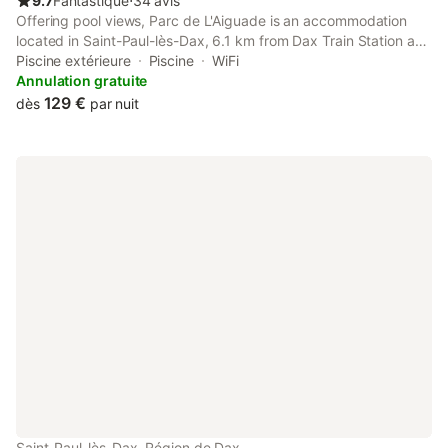
9.7
Fantastique
⋅
34 avis
Offering pool views, Parc de L'Aiguade is an accommodation
located in Saint-Paul-lès-Dax, 6.1 km from Dax Train Station and
6.5 km from Sainte-Marie Cathedral. This bed and breakfast
Piscine extérieure
Piscine
WiFi
features a private pool, a garden and free private parking.
Annulation gratuite
129 €
dès
par nuit
Saint-Paul-lès-Dax, Région de Dax