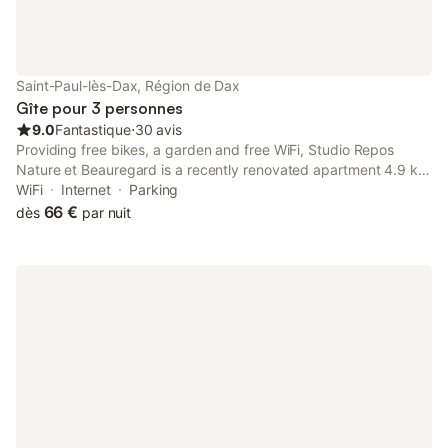
Saint-Paul-lès-Dax, Région de Dax
Gîte pour 3 personnes
9.0
Fantastique
⋅
30 avis
Providing free bikes, a garden and free WiFi, Studio Repos
Nature et Beauregard is a recently renovated apartment 4.9 km
from Dax Train Station and 4.7 km from Sainte-Marie Cathedral.
WiFi
Internet
Parking
66 €
dès
par nuit