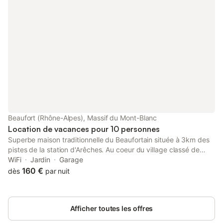
Beaufort (Rhône-Alpes), Massif du Mont-Blanc
Location de vacances pour 10 personnes
Superbe maison traditionnelle du Beaufortain située à 3km des
pistes de la station d'Arêches. Au coeur du village classé de
Boudin sur la route du célèbre Cormet de Roselend et
WiFi
Jardin
Garage
bénéficiant d'une belle exposition coteau sud. Vastes pièces de
160 €
dès
par nuit
vie. Superbe cadre naturel préservé de prairies et forêts et
panorama exceptionnel sur la vallée. Somptueux paysages.
Maison individuelle. Rez-de-chaussée : cuisine, séjour, salon,
Afficher toutes les offres
salle d'eau (douche), WC indépendant. 2 chambres (1 chambre
1 lit 2 personnes / 1 chambre 2 lits 1 personne superposés).