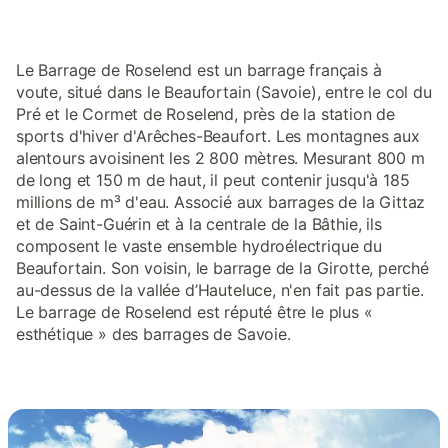
Etage : 3 chambres (2 chambres 2 lits 2 personnes / 1 chambre
2 lits 1 personne), salle de bain (baignoire), WC indépendant.
Terrasse avec salon de jardin. Balcons. Garage 2 voitures. Ski
Le Barrage de Roselend est un barrage français à
Arêches 3km. Ski de fond 6km. Piscine 8km. A 3km des pistes
voute, situé dans le Beaufortain (Savoie), entre le col du
de la station familiale d'Arêches. Au coeur du charmant hameau
typique "classé" de Boudin, chargé d'histoire, sur la route du
Pré et le Cormet de Roselend, près de la station de
célèbre Cormet de Roselend. Domaine nordique de ski de fond
sports d'hiver d'Arêches-Beaufort. Les montagnes aux
du Bersend à 6km. Nombreux autres domaines skiables de
alentours avoisinent les 2 800 mètres. Mesurant 800 m
référence à proximité: Espace Diamant et ses 190km de pistes
de long et 150 m de haut, il peut contenir jusqu'à 185
à 16km, Hauteluce-Val-Joly-Contamines-Montjoie au pied du
millions de m³ d'eau. Associé aux barrages de la Gittaz
Mont-Blanc à 17km. Station olympique des Saisies et son site
et de Saint-Guérin et à la centrale de la Bâthie, ils
nordique de renommée mondiale à 23km. Au coeur du
composent le vaste ensemble hydroélectrique du
Beaufortain, véritable petit "tyrol" savoyard. Idéal pour rayonner
Beaufortain. Son voisin, le barrage de la Girotte, perché
hiver comme été en ski, rando et cyclo sur plusieurs massifs et
au-dessus de la vallée d’Hauteluce, n'en fait pas partie.
territo
Le barrage de Roselend est réputé être le plus «
esthétique » des barrages de Savoie.