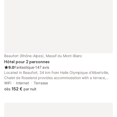
Beaufortain, véritable petit "tyrol"
savoyard. Idéal pour rayonner hiver
comme été en ski, rando et cyclo sur
plusieurs massifs et territoires
(Beaufortain, Val d'Arly, Tarentaise,
Aravis...).
Beaufort (Rhône-Alpes), Massif du Mont-Blanc
Hôtel pour 2 personnes
9.0
Fantastique
⋅
147 avis
Located in Beaufort, 34 km from Halle Olympique d'Albertville,
Chalet de Roselend provides accommodation with a terrace,
free private parking, a restaurant and a bar. Certain rooms at
WiFi
Internet
Terrasse
the property include a balcony with a lake view.
152 €
dès
par nuit