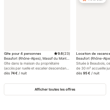
Gîte pour 4 personnes
9.6
(
23
)
Beaufort (Rhône-Alpes), Massif du Mont-Blanc
Beaufort (Rhône-Alpe
Gîte dans la maison du propriétaire
Située à Beaubois, c
(accès par ruelle et escalier descendant
de 30 m² accueille j
à flanc de pente sur 50m depuis parking
dès
74 €
/
nuit
dans une chambre ave
dès
95 €
/
nuit
public). Rez-de-chaussée : séjour-cuisine
disposerez d’une ent
coin salon, 2 chambres (4 lits 1 personne
aurez accès à un réfr
superposés 90x190 cm / 1 lit 2
ondes et de la vaissel
Afficher toutes les offres
personnes 140x190 cm), salle d'eau
L’hébergement offre 
(douche). WC indépedant. Terrasse.
montagne et le petit-
Draps inclus, lits faits à l'arrivée. Ski
Un lave-linge partagé
Arêches 3km. Ski de fond 6km. Piscine
commun sont à votre d