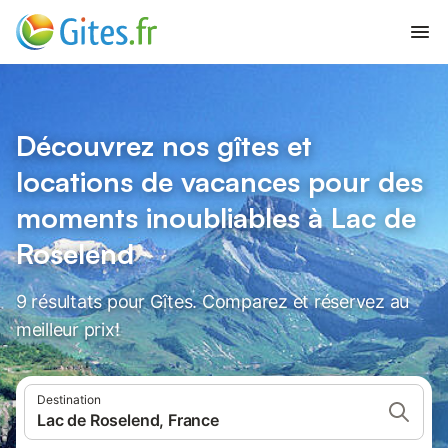
Découvrez nos gîtes et
locations de vacances pour des
moments inoubliables à Lac de
Roselend
9 résultats pour Gîtes. Comparez et réservez au
meilleur prix!
Destination
Lac de Roselend, France