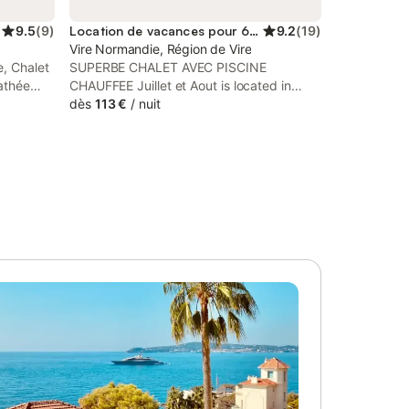
9.5
(
9
)
Location de vacances pour 6 personnes
9.2
(
19
)
Vire Normandie, Région de Vire
, Chalet
SUPERBE CHALET AVEC PISCINE
Dathée
CHAUFFEE Juillet et Aout is located in
odation
Saint-Manvieu-Bocage, 39 km from
dès
113 €
/
nuit
 offers
Champrepus Zoo, 40 km from Scriptorial
vate
of Avranches - Manuscript Museum of
Mont Saint-Michel, and 45 km from Haras
National.