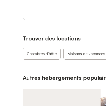
Se connecter ou s'inscrire
journée autour d'un verre de vin. Visitez le
Mont-Saint-Michel à couper le souffle,
explorez les villages pittoresques de la
région ou les plages du débarquement
chargées d'histoire. Jouez au golf, faites
une promenade à cheval ou pratiquez des
sports nautiques au lac de Dathée, situé à
proximité.
Trouver des locations
Chambres d’hôte
Maisons de vacances
Autres hébergements populair