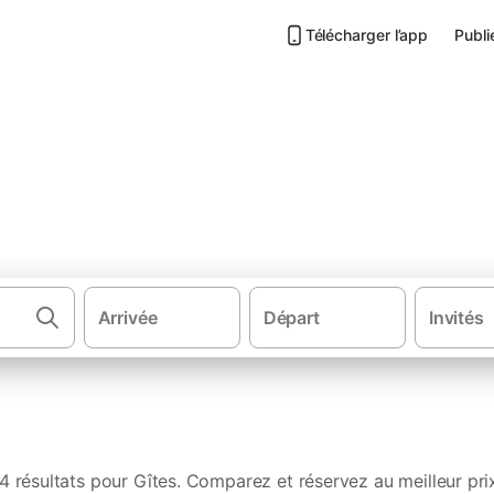
Télécharger l’app
Publi
Arrivée
Départ
Invités
·
·
·
Gîtes et locations de vacances
France
Normandie
Basse-Norm
4 résultats pour Gîtes. Comparez et réservez au meilleur pri