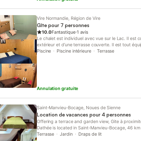
Vire Normandie, Région de Vire
Gîte pour 7 personnes
10.0
Fantastique
⋅
1 avis
Le chalet est individuel avec vue sur le Lac. Il est
extérieur et d’une terrasse couverte. Il est tout équ
disposerez d’un four, d’un four micro-ondes onde, 
Piscine
Piscine intérieure
Terrasse
d’un frigo avec congélateur, d’un lave vaisselle, u
bouilloire, grille pain, services à raclette/fondue et
Dans la salle de bain sèche cheveux et machine à la
grand écran. Pour les enfants des jeux (livres, puzz
de ping pong, jeux de raquette balle en mousse, m
Annulation gratuite
50 mètres du chalet se trouve la piscine couverte e
Mai au 15 septembre), le mini golf, la table de ping
pour les enfants. Le chalet est à 7 km de Vire, la va
min, les plages à 1 heure, le Mt St Michel 1h15. Si 
Saint-Manvieu-Bocage, Noues de Sienne
détente, le repos en famille notre chalet est l’endroit
Location de vacances pour 4 personnes
Offering a terrace and garden view, Gite à proximité
Dathée is located in Saint-Manvieu-Bocage, 46 km f
Avranches - Manuscript Museum of Mont Saint-Mic
Terrasse
Jardin
Draps de lit
National.