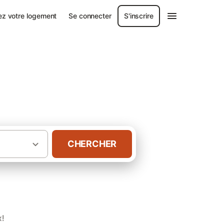
ez votre logement
Se connecter
S'inscrire
CHERCHER
·
·
andie
Calvados
Gîtes Lac de la Dathée
x!