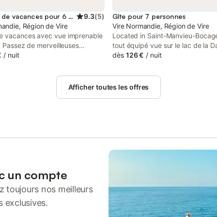
Location de vacances pour 6 personnes
9.3
(
5
)
Gîte pour 7 personnes
andie, Région de Vire
Vire Normandie, Région de Vire
e vacances avec vue imprenable
Located in Saint-Manvieu-Bocage
c. Passez de merveilleuses
tout équipé vue sur le lac de la 
 dans cette maison de vacances
€
/
nuit
Vire Normandie features accomm
dès
126 €
/
nuit
nte. Elle est confortablement
with a private pool. This property
et constitue le cadre idéal pour
access to a balcony and free pri
r dont vous vous souviendrez
parking.
Afficher toutes les offres
. Vous avez une belle vue sur le
s la chambre à coucher et le
tendez-vous sur le balcon ou les
 du jardin et dégustez des
és au barbecue. La maison est
d'un grand jardin, idéal pour
se détendre. Le lac invite à la
à la baignade. Dans les environs,
rrez faire de magnifiques
ec un compte
s et du VTT, et non loin de là,
 toujours nos meilleurs
rez également jouer au golf. La
 vacances est l'endroit idéal
s exclusives.
ser des vacances inoubliables.