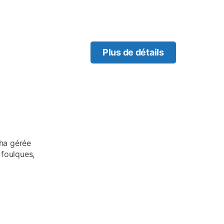
Plus de détails
 ha gérée
 foulques,