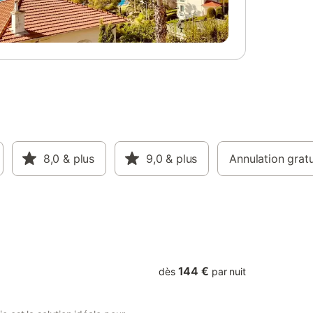
8,0
& plus
9,0
& plus
Annulation gratu
144 €
dès
par nuit