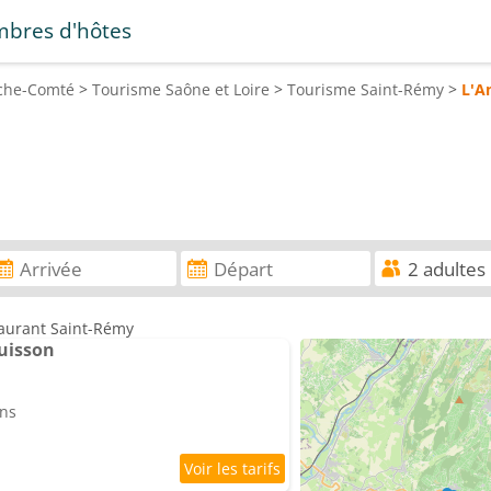
bres d'hôtes
che-Comté
>
Tourisme
Saône et Loire
>
Tourisme
Saint-Rémy
>
L'A
taurant Saint-Rémy
uisson
ins