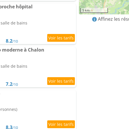
proche hôpital
5 km
Affinez les ré
salle de bains
8.2
/10
o moderne à Chalon
salle de bains
7.2
/10
s
ersonnes)
8.3
/10