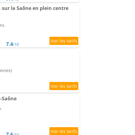
sur la Saône en plein centre
ins
7.4
/10
onnes)
r-Saône
²
7.6
/10