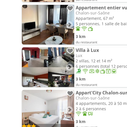
Appartement entier vu 
Chalon-sur-Saône
Appartement, 67 m²
5 personnes, 1 salle de ba
3 km
du restaurant
Villa à Lux
Lux
2 villas, 12 et 14 m²
6 personnes (total 12 pers
3 km
du restaurant
Appart'City Chalon-su
Chalon-sur-Saône
4 appartements, 20 à 50 m
2 à 6 personnes
3 km