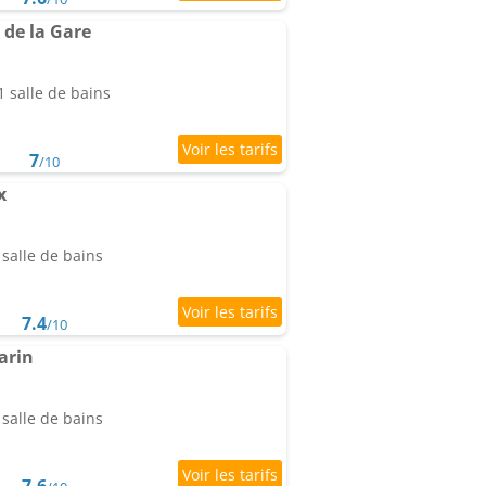
 de la Gare
 salle de bains
7
/10
x
salle de bains
7.4
/10
arin
salle de bains