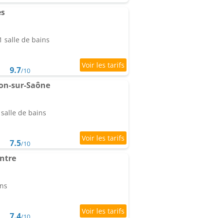
es
 salle de bains
9.7
/10
on-sur-Saône
salle de bains
7.5
/10
entre
ins
7.4
/10