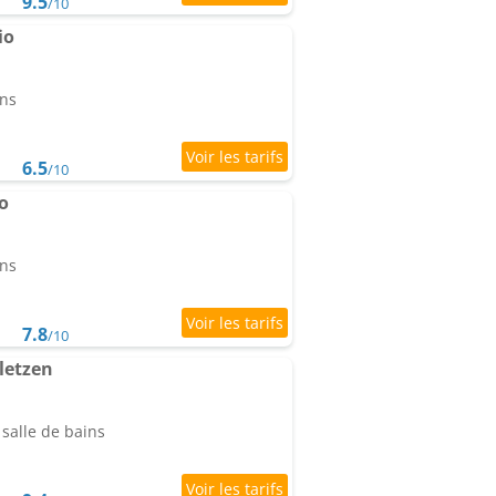
9.5
/10
io
ins
6.5
/10
o
ins
7.8
/10
letzen
salle de bains