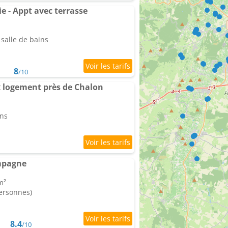
 - Appt avec terrasse
salle de bains
8
/10
 logement près de Chalon
ins
mpagne
m²
personnes)
8.4
/10