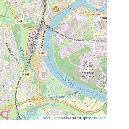
Leaflet
| © contributeurs d'
OpenStreetMap