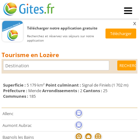
x
Télécharger notre application gratuite
Recherchez et réservez vos séjours sur notre
application
Tourisme en Lozère
Superficie :
5 179 km²
Point culminant :
Signal de Finiels (1 702 m)
Préfecture :
Mende
Arrondissements :
2
Cantons :
25
Communes :
185
Allenc
Aumont Aubrac
Bagnols les Bains