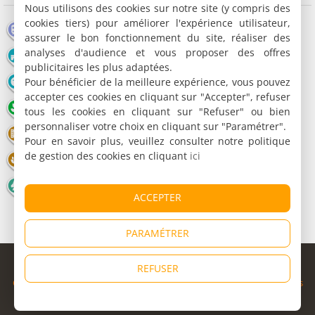
Nous utilisons des cookies sur notre site (y compris des
cookies tiers) pour améliorer l'expérience utilisateur,
Gare
Lieu touristique
Edifice religieux
assurer le bon fonctionnement du site, réaliser des
analyses d'audience et vous proposer des offres
Château
Moulin
Office de tourisme
publicitaires les plus adaptées.
Pour bénéficier de la meilleure expérience, vous pouvez
Musée
Grotte
Point de vue
accepter ces cookies en cliquant sur "Accepter", refuser
Nature
Lac / Plan d'eau
Restaurant
tous les cookies en cliquant sur "Refuser" ou bien
personnaliser votre choix en cliquant sur "Paramétrer".
Cinéma
Parc animalier
Parc de loisirs
Pour en savoir plus, veuillez consulter notre politique
de gestion des cookies en cliquant
ici
Bien-être
Casino
Golf
Equitation
Piscine
Station de ski
ACCEPTER
PARAMÉTRER
© Copyright 1998 - 2026
REFUSER
Cybevasion
|
Mentions légales
|
Confidentialité
|
CGU
|
Informations
légales
|
Partenaires
|
Système d'alerte
|