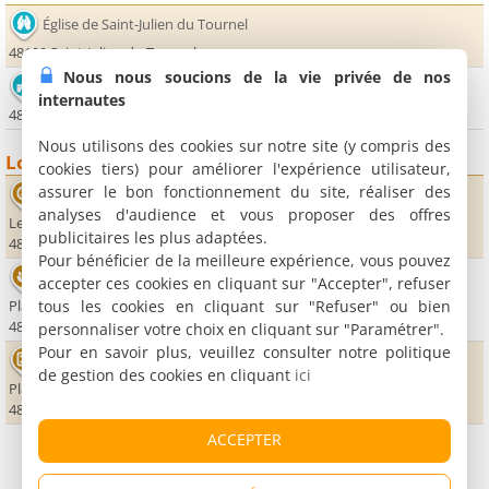
Église de Saint-Julien du Tournel
48190 Saint-Julien du Tournel
Nous nous soucions de la vie privée de nos
Château du Tournel
internautes
48190 Saint-Julien du Tournel
Nous utilisons des cookies sur notre site (y compris des
Loisirs
cookies tiers) pour améliorer l'expérience utilisateur,
assurer le bon fonctionnement du site, réaliser des
Le Vallon du Villaret
analyses d'audience et vous proposer des offres
Le Vallon
publicitaires les plus adaptées.
48190 Bagnols les Bains
Pour bénéficier de la meilleure expérience, vous pouvez
Thermes
accepter ces cookies en cliquant sur "Accepter", refuser
tous les cookies en cliquant sur "Refuser" ou bien
Place des Thermes
48190 Bagnols les Bains
personnaliser votre choix en cliquant sur "Paramétrer".
Pour en savoir plus, veuillez consulter notre politique
Casino de Bagnols les Bains
de gestion des cookies en cliquant
ici
Place des Thermes
48190 Bagnols les Bains
ACCEPTER