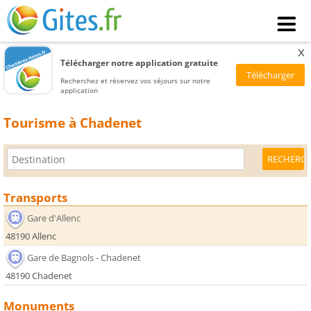
x
Télécharger notre application gratuite
Recherchez et réservez vos séjours sur notre
application
Tourisme à Chadenet
Transports
Gare d'Allenc
48190 Allenc
Gare de Bagnols - Chadenet
48190 Chadenet
Monuments