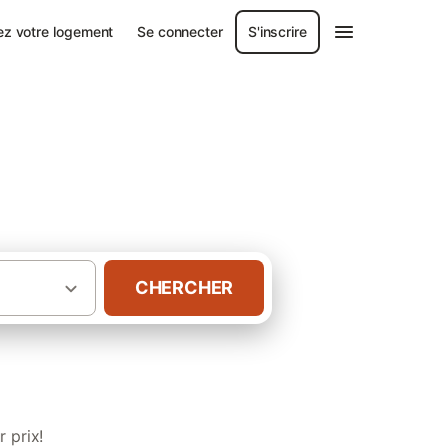
ez votre logement
Se connecter
S'inscrire
e
CHERCHER
·
retagne
Gîtes avec spa dans le Finistère
 prix!