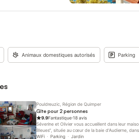
- Salon avec canapé, fauteuil,
se, table à manger pour 6,
n - Balcon : table pour 4, 6
et un fauteuil SALLE DE BAIN / WC
d’eau + 1 salle de bain - Salle de
 baignoire, lavabo, miroir, sèche-
s - Salle d’eau avec douche,
miroir, sèche-cheveux et WC
ENTS & SERVICES - Cuisine
Animaux domestiques autorisés
Parking
ent équipée - Matériel de ménage
nche à repasser, aspirateur, kit de
, étendoir - Kit bébé disponib
es
Pouldreuzic, Région de Quimper
Gîte pour 2 personnes
9.9
Fantastique
⋅
18 avis
Séverine et Olivier vous accueillent dans leur maiso
Bleues", située au cœur de la baie d'Audierne, dans
Bretagne. Vous apprécierez le calme et la sérénité 
WiFi
Parking
Jardin