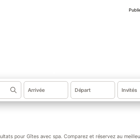
Publi
nces avec spa dans le Finistèr
Arrivée
Départ
Invités
·
Gîtes et locations de vacances
B
sultats pour Gîtes avec spa. Comparez et réservez au meilleur