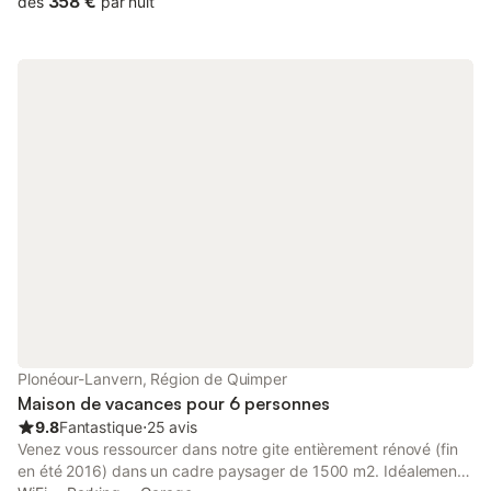
358 €
dès
par nuit
manger, un grand salon avec poêle à pellets et un magnifique
billard en bois américain et une chambre avec TV et un lit
supplémentaire dans une alcôve attenante au salon . L'aile
gauche au RDC comprend une chambre avec un lit pour 2
personnes , une salle d'eau avec douche italienne, un wc séparé
ainsi qu'une chambre avec 4 lits superposés pouvant accueillir
enfants comme adultes. A l'étage, une très belle mezzanine
avec baby-foot et batterie pour les musiciens en herbe dessert
deux chambres avec chacune un lit pour 2 personnes dont une
chambre avec en plus deux lits superposés pour les enfants et
dans l'aile ouest, 2 chambre avec chacune un lit pour 2
personnes , une salle de bain et un wc indépendant. A
l'extérieur, une grande terrasse et de jolis mobiliers de détente
et une grande table ronde en bois, le tout abrité par deux
tonnelles . Sous une dépendance en pierre deux SPA abrités
pour 9 personnes au total (un SPA pour 3 personnes et un SPA
pour 6 personnes) avec douche extérieure. A 25 min de la Baie
Plonéour-Lanvern, Région de Quimper
de Morlaix et de la Côte de Granit Rose, venez profiter en
Maison de vacances pour 6 personnes
famille ou
9.8
Fantastique
⋅
25 avis
Venez vous ressourcer dans notre gite entièrement rénové (fin
en été 2016) dans un cadre paysager de 1500 m2. Idéalement