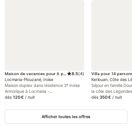
Maison de vacances pour 6 personnes
8.5
(
4
)
Villa pour 14 person
Locmaria-Plouzané, Iroise
Kerlouan, Côte des 
Maison duplex dans résidence 3* Iroise
Séjour en famille Dou
Armorique à Locmaria -
la côte des Légende
Plouzane,Finistère Pour vos vacances
dès
120 €
/
nuit
abers. Nichée à Kerl
dès
350 €
/
nuit
d'été, bienvenue dans cette sublime
plages sauvages et de
résidence de vacances à Locmaria
la Villa Léonie accueil
Plouzané, L'Iroise Armorique. Avec une
personnes dans un c
Afficher toutes les offres
vue à couper le souffle sur la mer d'Iroise,
raffiné. Avec ses 5 c
cette location de vacances à Locmaria
de bain, chacun profi