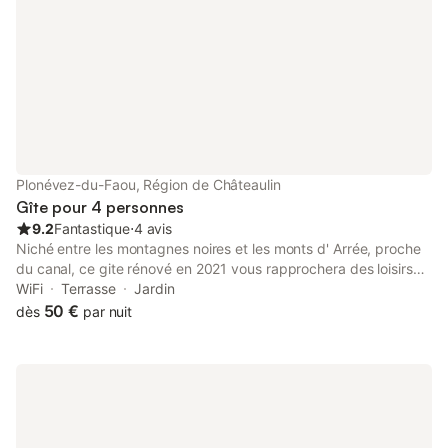
Plonévez-du-Faou, Région de Châteaulin
Gîte pour 4 personnes
9.2
Fantastique
⋅
4 avis
Niché entre les montagnes noires et les monts d' Arrée, proche
du canal, ce gite rénové en 2021 vous rapprochera des loisirs
ruraux : randonnée, forêt, rivière, patrimoine religieux, parc et
WiFi
Terrasse
Jardin
château. Si passionné par la plage les 3 cotes sont à moins
50 €
dès
par nuit
d'une heure du gite. La maison est équipée de tous les éléments
de confort. Elle se compose d'une cuisine équipée, d'un salon,
machine à laver, toilette et à l'étage 2 chambres avec 2 lits de
140 +1 lit de 90, salle de bain et toilette. extérieur : terrasse
privée avec salon de jardin et barbecue Chauffage électrique
Tarif 2025 Haute saison juillet et aout 420 € la semaine Forfait