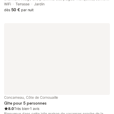
et accueil de qualité. Informations et documentation
WiFi
Terrasse
Jardin
touristiques. Terrasse et espace barbecue à disposition. Draps
50 €
dès
par nuit
et linge de toilette fournis.
Concarneau, Côte de Cornouaille
Gîte pour 5 personnes
8.0
Très bien
⋅
1 avis
Bienvenue dans cette jolie maison de vacances proche de la