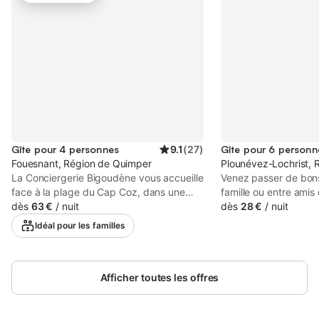
Gîte pour 4 personnes
9.1
(
27
)
Gîte pour 6 personn
Fouesnant, Région de Quimper
Plounévez-Lochrist, 
La Conciergerie Bigoudène vous accueille
Venez passer de bo
face à la plage du Cap Coz, dans une
famille ou entre amis
résidence bien entretenue avec piscine
dès
63 €
/
nuit
CALME et REPOSANT 
dès
28 €
/
nuit
chauffée. Depuis la terrasse, vous
Nous vous accueillon
Idéal pour les familles
profitez de la vue sur la mer, pouvez
une maison récente 
louer un paddle à proximité, partir en
EXCEPTIONNELLE sur 
balade sur le sentier côtier GR34 ou
100 mètres du GR 34 
simplement vous détendre au bord de la
Afficher toutes les offres
Kernic, proche des 
piscine. La réservation s’effectue via une
ce coin de Bretagne 
plateforme, mais La Conciergerie
pour visiter tout le li