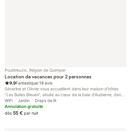
- Matériel de ménage : fer/planche à
Electricité en fonctio
repasser, aspirateur, kit de nettoyage,
consommation 0.25/k
étendoir - Kit bébé disponib
obligatoire 40 € Taxe
1,20€/pers/jour Optio
Pouldreuzic, Région de Quimper
Location de vacances pour 2 personnes
9.9
Fantastique
⋅
18 avis
Séverine et Olivier vous accueillent dans leur maison d'hôtes
"Les Bulles Bleues", située au cœur de la baie d'Audierne, dans
le Finistère Sud en Bretagne. Vous apprécierez le calme et la
WiFi
Jardin
Draps de lit
sérénité des lieux, le décor soigné agrémenté de nombreuses
Annulation gratuite
touches artistiques et le petit déjeuner généreux et gourmand.
55 €
dès
par nuit
Vous pourrez également, à notre table d'hôtes, goûter notre
cuisine simple mais créative, confectionnée à partir des produits
de notre beau Pays Bigouden (les lundis et samedis soirs