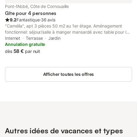
de lit. Pas de WLAN. Les animaux de compagnie ne sont pas
Pont-l'Abbé, Côte de Cornouaille
autorises. Charge des véhicules électri
Gîte pour 4 personnes
9.2
Fantastique
⋅
36 avis
"Camélia", apt 3 pièces 50 m2 au 1er étage. Aménagement
fonctionnel: séjour/salle à manger mansardé avec table pour les
repas et TV (satellite). 1 chambre mansardée avec 1 grand-lit
Internet
Terrasse
Jardin
(140 cm, longueur 190 cm). 1 chambre mansardée avec 2 lits
Annulation gratuite
(90 cm, longueur 190 cm). Petite cuisine ouverte (1 plaque de
58 €
dès
par nuit
cuisson, four, lave-vaisselle, 3 feux, grille-pain, bouilloire
électrique, micro-ondes, cafetière électrique). Douche, WC
séparé. Chauffage électrique. Terrasse. Meubles de terrasse,
Afficher toutes les offres
barbecue (portable), chaises longues (2). A disposition: lave-
linge, lit bébé. Internet (Connexion WIFI, gratuit). Veuillez noter:
logement non-fumeur. Entrée privée, détecteur de fumée.
Autres idées de vacances et types