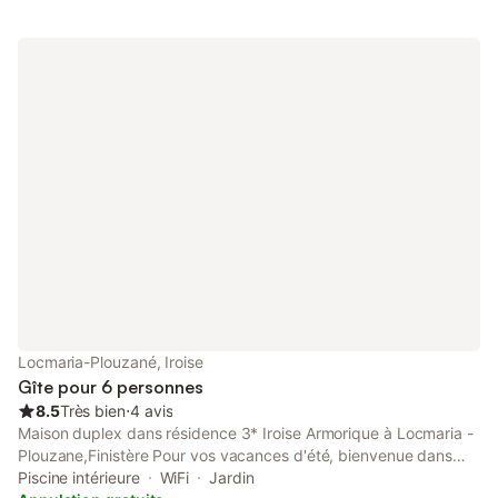
190 cm). 1 chambre avec 1 grand-lit (1 x 140 cm, longueur 190
cm). Chauffage électrique. Terrasse 10 m2, situation sud
terrasse 8 m2, jardin. Meubles de terrasse, barbecue, chaises
longues (2). A disposition: lave-linge, fer à repasser, sèche-
cheveux, bois (en sus). Internet (Connexion WIFI, gratuit).
Veuillez noter: maison non-fumeur. Maximum 1 animal/ chien
autorisé. Détecteur de fumée.
Locmaria-Plouzané, Iroise
Gîte pour 6 personnes
8.5
Très bien
⋅
4 avis
Maison duplex dans résidence 3* Iroise Armorique à Locmaria -
Plouzane,Finistère Pour vos vacances d'été, bienvenue dans
cette sublime résidence de vacances à Locmaria Plouzané,
Piscine intérieure
WiFi
Jardin