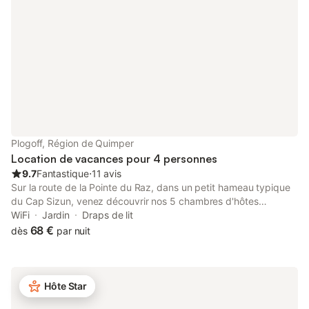
ménage : 50 € Location draps : 10 € Tarif : 2025 Hors saison :
octobre à mai 320 € la semaine ou 46€ la nuit 3 nuits minimum
Electricité 15 kWh par jour gratuit , au delà 0.20 € par kWh
supplémentaire
Plogoff, Région de Quimper
Location de vacances pour 4 personnes
9.7
Fantastique
⋅
11 avis
Sur la route de la Pointe du Raz, dans un petit hameau typique
du Cap Sizun, venez découvrir nos 5 chambres d'hôtes
installées dans les anciennes crèches rénovées du corps de
WiFi
Jardin
Draps de lit
ferme datant de 1855. Les maisonnettes d'hôtes accueillent
68 €
dès
par nuit
entre 2 et 4 personnes. Certaines sont dotées d'une mezzanine.
Toutes nos chambres sont lumineuses et fonctionnelles. Chaque
chambre d'hôtes, en pierres apparentes, est personnalisées et
indépendantes. Le matin, nous vous attendrons avec un petit
Hôte Star
déjeuner, tout fait maison, autour des crêpes chaudes nous