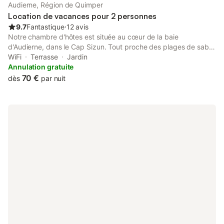
Audierne, Région de Quimper
Location de vacances pour 2 personnes
9.7
Fantastique
⋅
12 avis
Notre chambre d'hôtes est située au cœur de la baie
d'Audierne, dans le Cap Sizun. Tout proche des plages de sable
fin et de la côte sauvage. L'Abri du Marin vous accueillera dans
WiFi
Terrasse
Jardin
une ambiance calme et sereine, ou vous passerez un moment
Annulation gratuite
de détente ou vous pourrez profiter d'une terrasse privative. Un
70 €
dès
par nuit
acompte de 30 % par virement bancaire ou par chèque est
demandé pour confirmation de la réservation, sans cela la
chambre sera remise à la location sur le site.