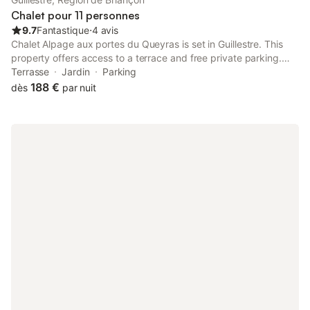
Chalet pour 11 personnes
9.7
Fantastique
⋅
4 avis
Chalet Alpage aux portes du Queyras is set in Guillestre. This
property offers access to a terrace and free private parking.
The property is non-smoking and is situated 32 km from La
Terrasse
Jardin
Parking
Forêt Blanche.
188 €
dès
par nuit