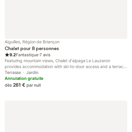
400,
Aiguilles, Région de Briançon
Chalet pour 8 personnes
9.2
Fantastique
⋅
7 avis
Featuring mountain views, Chalet d'alpage Le Lauzeron
provides accommodation with ski-to-door access and a terrace,
around 44 km from La Forêt Blanche. The property features
Terrasse
Jardin
garden views.
Annulation gratuite
261 €
dès
par nuit