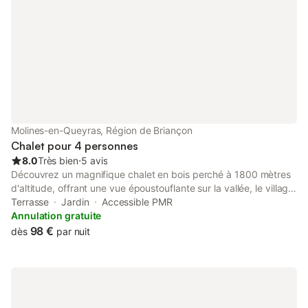
Molines-en-Queyras, Région de Briançon
Chalet pour 4 personnes
8.0
Très bien
⋅
5 avis
Découvrez un magnifique chalet en bois perché à 1800 mètres
d'altitude, offrant une vue époustouflante sur la vallée, le village
et les pistes de la station. Niché en plein cœur des montagnes,
Terrasse
Jardin
Accessible PMR
à quelques pas des sentiers de randonnée, cet endroit est
Annulation gratuite
parfait pour une retraite au calme, bercée par le chant des
98 €
dès
par nuit
marmottes et l'air pur des sommets. Détails pratiques : - Draps
non fournis : Pensez à apporter vos propres draps, tais d'oreiller
et housse de couette pour votre séjour. - Ménage : Le ménage
n'étant pas inclu et n'ayant pas de prestataire pour le faire sur
place, il est à réalisé à chaque fin de séjour par les locataires.