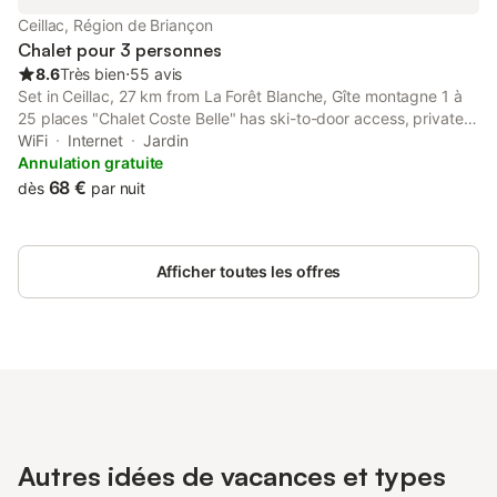
Ceillac, Région de Briançon
Chalet pour 3 personnes
8.6
Très bien
⋅
55 avis
Set in Ceillac, 27 km from La Forêt Blanche, Gîte montagne 1 à
25 places "Chalet Coste Belle" has ski-to-door access, private
parking and rooms with free WiFi access. The property features
WiFi
Internet
Jardin
mountain and garden views, and is 46 km from Serre Chevalier.
Annulation gratuite
68 €
dès
par nuit
Afficher toutes les offres
Autres idées de vacances et types