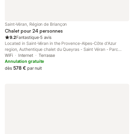
Saint-Véran, Région de Briançon
Chalet pour 24 personnes
9.2
Fantastique
⋅
5 avis
Located in Saint-Véran in the Provence-Alpes-Côte d'Azur
region, Authentique chalet du Queyras - Saint Véran - Parc
naturel du Queyras features a terrace and garden views.
WiFi
Internet
Terrasse
Annulation gratuite
578 €
dès
par nuit