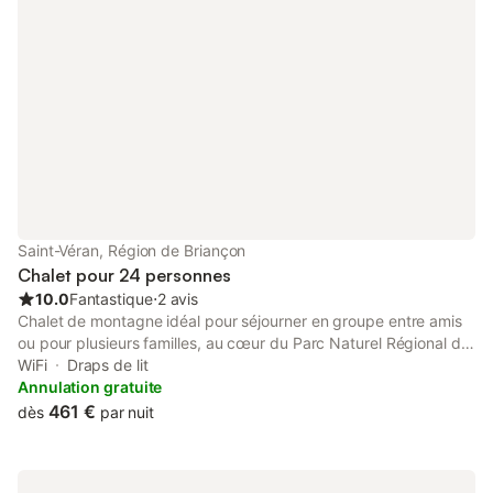
des moments simples et précieux; Randonnée, ski, découverte
des villages et de la nature environnante ou simplement
moments de détente: chaque séjour devient une véritable
parenthèse de ressourcement.
Saint-Véran, Région de Briançon
Chalet pour 24 personnes
10.0
Fantastique
⋅
2 avis
Chalet de montagne idéal pour séjourner en groupe entre amis
ou pour plusieurs familles, au cœur du Parc Naturel Régional du
Queyras. Situé en plein coeur du village de Saint Véran, le plus
WiFi
Draps de lit
haut village d'Europe, là où le coq picore les étoiles ! Ici vous
Annulation gratuite
vivrez une expérience authentique dans un cadre naturel
461 €
dès
par nuit
d'exception. Découvrez une ambiance authentique du Queyras
répartie sur plusieurs niveaux, où chaque détail a été conçu
pour allier convivialité et praticité. Niveau 1 : les espaces