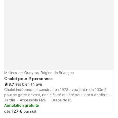
Molines-en-Queyras, Région de Briançon
Chalet pour 9 personnes
8.7
Très bien
⋅
14 avis
Chalet indépendant construit en 1978 avec jardin de 100m2
pour se garer devant, non clôturé et l été petit jardin derrière le
chalet pour manger en extérieur. Altitude : 1970 mètres.
Jardin
Accessible PMR
Draps de lit
Navettes station ski gratuites à 20 mètres matin midi et soir
Annulation gratuite
pendant les vacances scolaires. Au RDC : garage+cave+pièce
127 €
dès
par nuit
aménagée pour matériel de ski montagne. 1er étage : cuisine