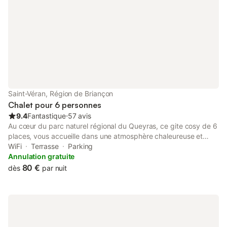
Saint-Véran, Région de Briançon
Chalet pour 6 personnes
9.4
Fantastique
⋅
57 avis
Au cœur du parc naturel régional du Queyras, ce gite cosy de 6
places, vous accueille dans une atmosphère chaleureuse et
authentiquement montagnarde. Ce chalet rénové dans une
WiFi
Terrasse
Parking
ferme traditionnelle du Queyras, allie confort, charme afin
Annulation gratuite
d'offrir un lieu idéal où se retrouver en famille ou entre amis. Ce
80 €
dès
par nuit
lieu a été imaginé pour permettre à chacun de vivre la
montagne autrement, dans un cadre authentique, confortable et
apaisant. Notre souhait est d'offrir a chaque hôte une
parenthèse de sérénité et de bonheur au plus près de la nature.
Ce gite offre un cadre intime et convivial, parfait pour partager