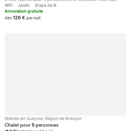
centre du Queyras, proche des commerces, possibilité de
WiFi
Jardin
Draps de lit
garage pour les vélos ou les motos .
Annulation gratuite
126 €
dès
par nuit
Molines-en-Queyras, Région de Briançon
Chalet pour 8 personnes