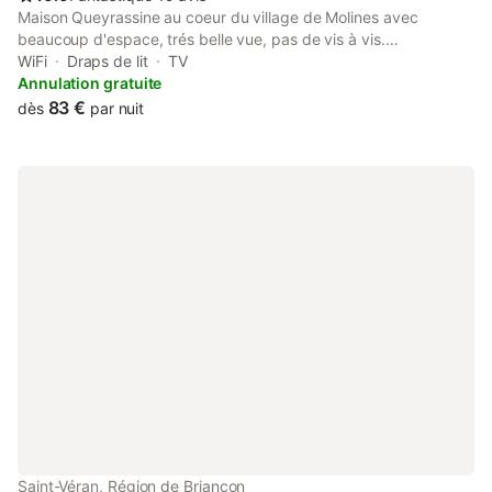
Maison Queyrassine au coeur du village de Molines avec
beaucoup d'espace, trés belle vue, pas de vis à vis.
Appartement 4 pers situé au rez de chaussé de chalet, très au
WiFi
Draps de lit
TV
calme, espace privatif pour stationner, 2 chambres ( 1 avec
Annulation gratuite
grand lit et 1 avec 2 lits superposés ), 1 salle de bain, cuisine
83 €
dès
par nuit
toute équipée, lave linge, salon, ambiance cosy et cocooning,
terrasse extérieure, Nous avons toutes les commodités
(boulangerie, boucherie, mairie , office du tourisme,supérette) à
proximité.
Saint-Véran, Région de Briançon