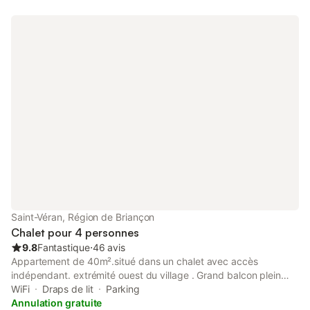
Saint-Véran, Région de Briançon
Chalet pour 4 personnes
9.8
Fantastique
⋅
46 avis
Appartement de 40m².situé dans un chalet avec accès
indépendant. extrémité ouest du village . Grand balcon plein
Sud, mis à disposition, dans une annexe à 3 mètres. Départ
WiFi
Draps de lit
Parking
téleski. 1 chambre (lit 160x200). Coin montagne 2 lits
Annulation gratuite