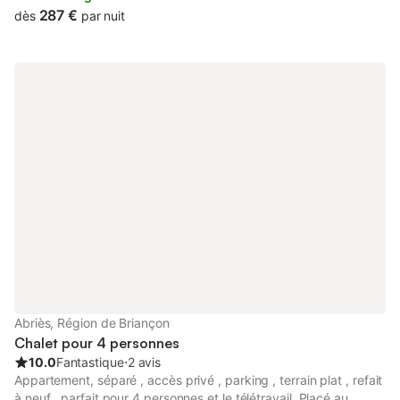
287 €
dès
par nuit
Abriès, Région de Briançon
Chalet pour 4 personnes
10.0
Fantastique
⋅
2 avis
Appartement, séparé , accès privé , parking , terrain plat , refait
à neuf , parfait pour 4 personnes et le télétravail. Placé au