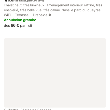
9.8
Fantastique
⋅
34 avis
chalet neuf, très lumineux, aménagement intérieur raffiné, très
ensoleillé, très belle vue, très calme. dans le parc du queyras et
à proximité de la station de molines saint véran. classement 3
WiFi
Terrasse
Draps de lit
étoiles, tout confort. nombreuses possibilités d'activités en hiver
Annulation gratuite
comme en été pour les adultes comme pour les enfants.
86 €
dès
par nuit
marmottes visibles à 10 mètres depuis la terrasse extérieure.
restaurant sympathique à 100 mètres, italie toute proche par le
col agnel.
Guillestre, Région de Briançon