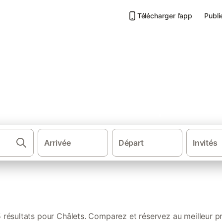
Télécharger l’app
Publi
nos locations authentiques
Arrivée
Départ
Invités
·
·
·
Gîtes et locations de vacances
Alpes
France
Pro
 résultats pour Châlets. Comparez et réservez au meilleur pr