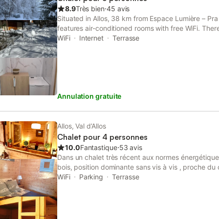
6personnes (plancha, appareil à raclette, fondue, 
8.9
Très bien
⋅
45 avis
disposition). Le poêle à bois se situe au centre de la
Situated in Allos, 38 km from Espace Lumière – Pra
salle à manger. Vous pourrez profitez de la terrass
features air-conditioned rooms with free WiFi. There
magnifique vue à 180° sur les montagnes et les pis
apartment for the convenience of those who stay.
WiFi
Internet
Terrasse
accéder à la chambre familiale de 25 m2, vous des
views.
situé dans l'entrée, celle-ci entièrement en
Annulation gratuite
Allos, Val d’Allos
Chalet pour 4 personnes
10.0
Fantastique
⋅
53 avis
Dans un chalet très récent aux normes énergétiques
bois, position dominante sans vis à vis , proche d
Allos village mais préservant le calme et l’intimité . 
WiFi
Parking
Terrasse
: domaine de l’espace lumière de 1500 à 2400 m d’al
quatre saisons ) dans les Alpes du sud , haut Verdo
une rencontre harmonieuse du massif alpin et du cl
famille plus montagne" Idéal pour les randonnées ,