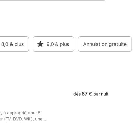
courtoisie.
8,0
& plus
9,0
& plus
Annulation gratuite
87 €
dès
par nuit
, á approprié pour 5
r (TV, DVD, Wifi), une
four etc.., 1 chambre avec 3
 lit de 1,60x 2m’, douche/
les de jardin. Bienvenue á