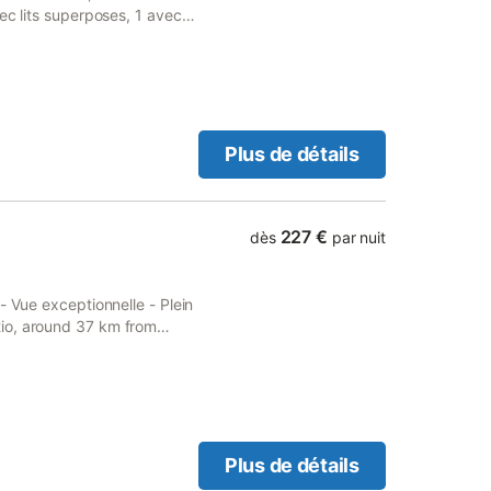
c lits superposes, 1 avec lit
lle ....), piece a vivre (avec
uanderie avec machine a
 par le sol au rdc et 1er
Plus de détails
227 €
dès
par nuit
- Vue exceptionnelle - Plein
io, around 37 km from
Plus de détails