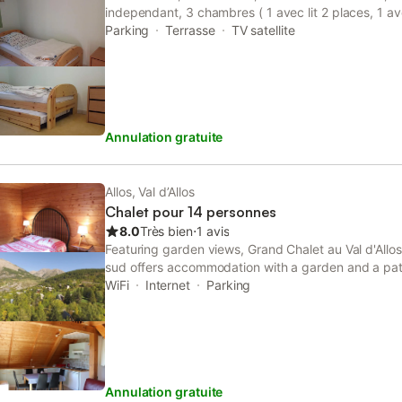
independant, 3 chambres ( 1 avec lit 2 places, 1 ave
tiroir), grande cuisine (four, micro ondes, lave vaisse
Parking
Terrasse
TV satellite
canape lit 2 places) donnant sur terrasse, piece b
laver et etageres. Chauffage electrique + chauffage
etage. Grands placards a skis dans l'entree.
Annulation gratuite
Allos, Val d’Allos
Chalet pour 14 personnes
8.0
Très bien
⋅
1 avis
Featuring garden views, Grand Chalet au Val d'Allos
sud offers accommodation with a garden and a pat
Espace Lumière – Pra Loup.
WiFi
Internet
Parking
Annulation gratuite