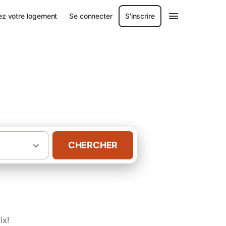
ez votre logement
Se connecter
S'inscrire
CHERCHER
·
vence-Alpes-Côte d'Azur
Châlets à Allos
ix!