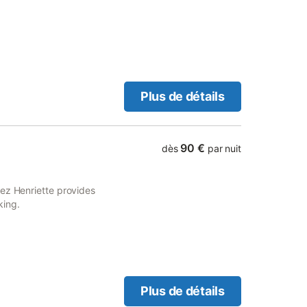
a terrace, free private
Plus de détails
90 €
dès
par nuit
hez Henriette provides
king.
Plus de détails