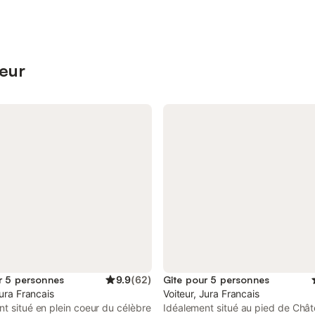
teur
r 5 personnes
9.9
(
62
)
Gîte pour 5 personnes
Jura Francais
Voiteur, Jura Francais
t situé en plein coeur du célèbre
Idéalement situé au pied de Châ