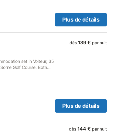
Plus de détails
139 €
dès
par nuit
modation set in Voiteur, 35
 Sorne Golf Course. Both
holiday home free of charge.
Plus de détails
144 €
dès
par nuit