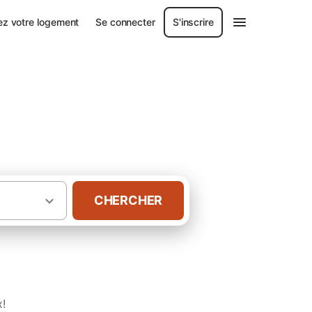
ez votre logement
Se connecter
S'inscrire
CHERCHER
·
·
·
é
Franche-Comté
Jura
Gîtes à Voiteur
x!