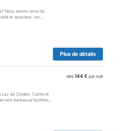
e? Nous serons ravis de
table et spacieux, sur
rrasse privative équipée
d'un chauffage central
ttes propres, de couchages
5 personnes ou 2 couples par
e le gîte ne soit pas en
ommerces" en 10min à pieds
Plus de détails
stributeur billets, épicerie
144 €
dès
par nuit
om Lac de Chalain, Calme et
en and barbecue facilities.
e private parking and free