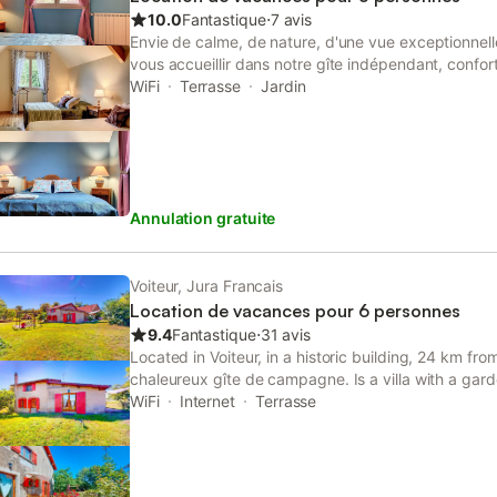
10.0
Fantastique
⋅
7 avis
Envie de calme, de nature, d'une vue exceptionnell
vous accueillir dans notre gîte indépendant, confor
terrain arboré de 3500m2. Vous profiterez d'une te
WiFi
Terrasse
Jardin
d'un barbecue, de téléviseurs dans chaque pièce, 
commun avec notre habitation, de draps et servie
modulables permettant d'accueillir une famille de 
exemple. Le calme oui, mais pas l'isolement! Bien qu
bord de route, vous profiterez d'un accès "tous c
Annulation gratuite
(dont pharmacie, pizzeria, superette, boulangerie, di
fine, tabac presse, Poste...)
Voiteur, Jura Francais
Location de vacances pour 6 personnes
9.4
Fantastique
⋅
31 avis
Located in Voiteur, in a historic building, 24 km fr
chaleureux gîte de campagne. Is a villa with a gard
This property offers access to a terrace, darts, fre
WiFi
Internet
Terrasse
WiFi.