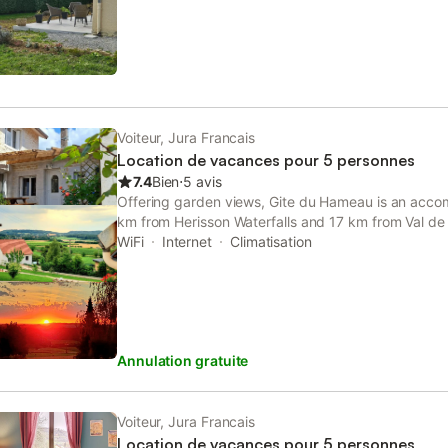
Voiteur, Jura Francais
Location de vacances pour 5 personnes
7.4
Bien
⋅
5 avis
Offering garden views, Gite du Hameau is an accom
km from Herisson Waterfalls and 17 km from Val de
free WiFi and parking on-site are available at the 
WiFi
Internet
Climatisation
Annulation gratuite
Voiteur, Jura Francais
Location de vacances pour 5 personnes