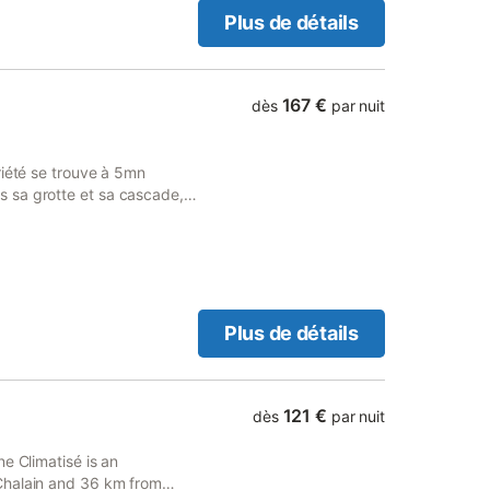
Plus de détails
167 €
dès
par nuit
riété se trouve à 5mn
 sa grotte et sa cascade, à
randonnées, caves et
ou vous y reposer avec vos
les disponibles sur
es des vaches avoisinantes.
Plus de détails
121 €
dès
par nuit
e Climatisé is an
Chalain and 36 km from