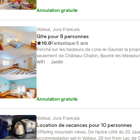
Annulation gratuite
Voiteur, Jura Francais
Gîte pour 8 personnes
10.0
Fantastique
⋅
5 avis
Perché sur les hauteurs de Lons-le-Saunier la prop
seulement de Château-Chalon, Baume les Messieurs
deux pas des lacs, de leurs activités, chemins de 
WiFi
Jardin
fruitières du Jura. Vous pourrez aussi y travailler 
enfants et animaux de compagnie (paniers et gamel
demande). Vous entendrez le soir le son des cloch
Annulation gratuite
Voiteur, Jura Francais
Location de vacances pour 10 personnes
Offering mountain views, De l'autre côté du 20 Jaun
accommodation set in Voiteur, 29 km from Lac de 