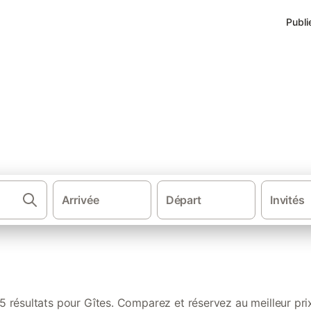
Publi
à Voiteur
Arrivée
Départ
Invités
·
·
Gîtes et locations de vacances
France
Bourgogne-Franche-Comt
5 résultats pour Gîtes. Comparez et réservez au meilleur pri