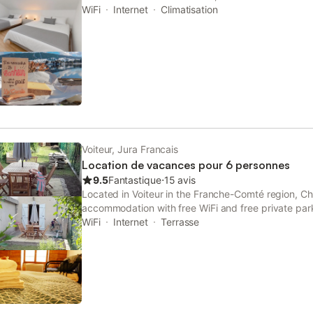
Herisson Waterfalls. This property offers access to 
WiFi
Internet
Climatisation
parking and free WiFi.
Voiteur, Jura Francais
Location de vacances pour 6 personnes
9.5
Fantastique
⋅
15 avis
Located in Voiteur in the Franche-Comté region, C
accommodation with free WiFi and free private par
WiFi
Internet
Terrasse