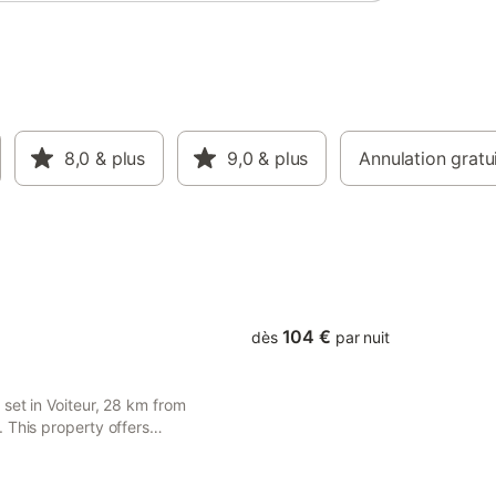
aye,
ont
tes les
u Village
élo est
e au
vous
 être à
8,0
& plus
9,0
& plus
Annulation gratu
e
riétaires
ptiste,
. Nous
104 €
dès
par nuit
set in Voiteur, 28 km from
 This property offers
iFi.