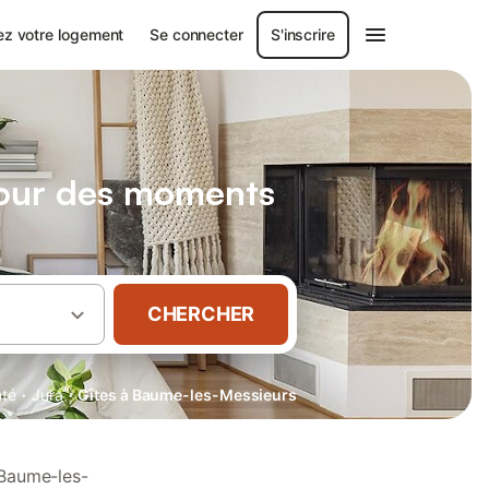
ez votre logement
Se connecter
S'inscrire
pour des moments
CHERCHER
·
·
té
Jura
Gîtes à Baume-les-Messieurs
 Baume-les-