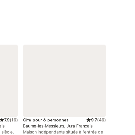
7.9
(
16
)
Gîte pour 6 personnes
9.7
(
46
)
ais
Baume-les-Messieurs, Jura Francais
siècle,
Maison indépendante située à l'entrée de