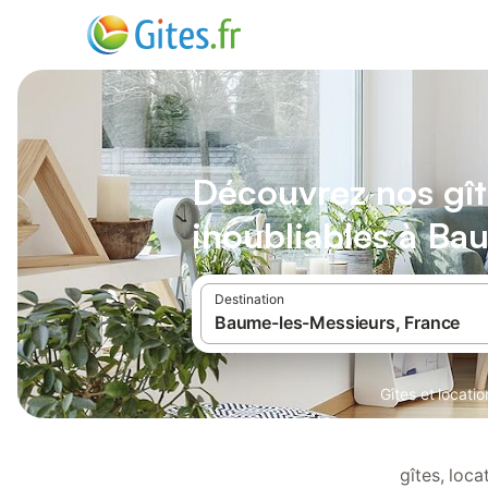
Découvrez nos gît
inoubliables à Ba
Destination
Gîtes et locati
gîtes, loc