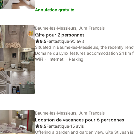
propriété est louée, mais vous n'avez aucun espa
Annulation gratuite
Baume-les-Messieurs, Jura Francais
Gîte pour 2 personnes
9.5
Fantastique
⋅
95 avis
Situated in Baume-les-Messieurs, the recently reno
Domaine du Lynx features accommodation 24 km f
km from Herisson Waterfalls.
WiFi
Internet
Parking
Baume-les-Messieurs, Jura Francais
Location de vacances pour 6 personnes
9.5
Fantastique
⋅
15 avis
Offering a garden and garden view, Gîte St Jean is