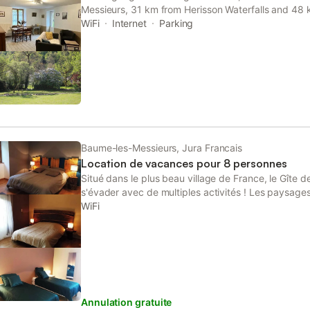
Messieurs, 31 km from Herisson Waterfalls and 48 k
This property offers access to a terrace, free priva
WiFi
Internet
Parking
Baume-les-Messieurs, Jura Francais
Location de vacances pour 8 personnes
Situé dans le plus beau village de France, le Gîte 
s'évader avec de multiples activités ! Les paysage
jurassien, les lacs et les rivières, et les nombreux li
WiFi
possibilité de découvrir la région mais aussi de vo
chemins balisés vous engagent sur les plus belles 
débutants comme les confirmés ! bienvenue dans l
Annulation gratuite