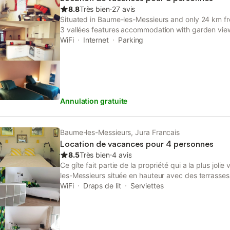
8.8
Très bien
⋅
27 avis
Situated in Baume-les-Messieurs and only 24 km fr
3 vallées features accommodation with garden view
private parking. Featuring a garden, the property is
WiFi
Internet
Parking
de Sorne Golf Course.
Annulation gratuite
Baume-les-Messieurs, Jura Francais
Location de vacances pour 4 personnes
8.5
Très bien
⋅
4 avis
Ce gîte fait partie de la propriété qui a la plus jol
les-Messieurs située en hauteur avec des terrasses
Cette maison bénéficie d'un grand séjour de plain p
WiFi
Draps de lit
Serviettes
jardins, une chambre au rez-de-chaussée et une
à l'étage. Au rez-de-chaussée une salle de bains à
bénéficie d'un emplacement de parking privatif dev
au cœur du village et au calme en même temps. Une