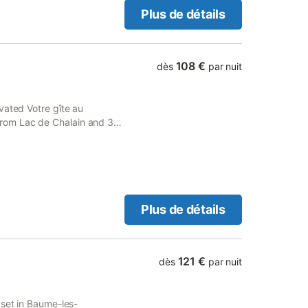
ce ou vue en commun.
Plus de détails
108 €
dès
par nuit
vated Votre gîte au
rom Lac de Chalain and 32
Plus de détails
121 €
dès
par nuit
 set in Baume-les-