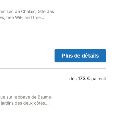
om Lac de Chalain, Gîte des
s, free WiFi and free
 located within 18 km of Val
Plus de détails
173 €
dès
par nuit
ie vue sur l'abbaye de Baume-
 jardins des deux côtés.
ieds sur les deux terrasses
 grande chambre mansardée
 côté de la chambre. Le gîte
ant la propriété. Vous êtes
 autre partie dela