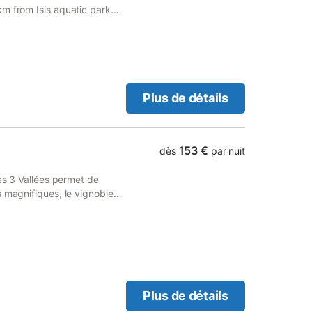
m from Isis aquatic park.
te parking and free WiFi.
Plus de détails
153 €
dès
par nuit
des 3 Vallées permet de
s magnifiques, le vignoble
eux de visite, vous offrent la
us reposer ! Les nombreux
randonnées, pour les
e Jura
Plus de détails