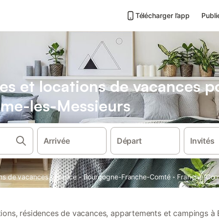
Télécharger l’app
Publi
es et locations de vacances 
ume-les-Messieurs
Arrivée
Départ
Invités
·
·
·
ons de vacances
France
Bourgogne-Franche-Comté
Franche-Com
ations, résidences de vacances, appartements et campings à