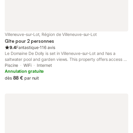
Villeneuve-sur-Lot, Région de Villeneuve-sur-Lot
Gîte pour 2 personnes
9.4
Fantastique
⋅
116 avis
Le Domaine De Dolly is set in Villeneuve-sur-Lot and has a
saltwater pool and garden views. This property offers access to
a terrace, free private parking and free WiFi. Outdoor seating
Piscine
WiFi
Internet
allows guests to enjoy the fresh air.
Annulation gratuite
88 €
dès
par nuit