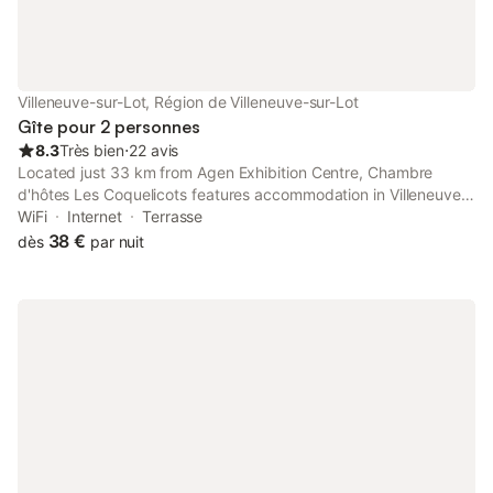
Villeneuve-sur-Lot, Région de Villeneuve-sur-Lot
Gîte pour 2 personnes
8.3
Très bien
⋅
22 avis
Located just 33 km from Agen Exhibition Centre, Chambre
d'hôtes Les Coquelicots features accommodation in Villeneuve-
sur-Lot with access to a garden, barbecue facilities, as well as a
WiFi
Internet
Terrasse
housekeeping service.
38 €
dès
par nuit