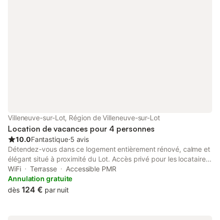
Villeneuve-sur-Lot, Région de Villeneuve-sur-Lot
Location de vacances pour 4 personnes
10.0
Fantastique
⋅
5 avis
Détendez-vous dans ce logement entièrement rénové, calme et
élégant situé à proximité du Lot. Accès privé pour les locataires
sur terrain au bord du Lot avec ponton situé à 250m du gite.
WiFi
Terrasse
Accessible PMR
Situé à la campagne tout en étant à proximité de tous
Annulation gratuite
commerces et à 10 minutes du centre de Villeneuve sur Lot.
124 €
dès
par nuit