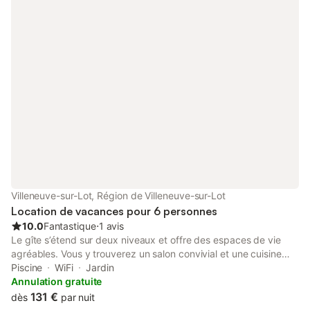
Villeneuve-sur-Lot, Région de Villeneuve-sur-Lot
Location de vacances pour 6 personnes
10.0
Fantastique
⋅
1 avis
Le gîte s’étend sur deux niveaux et offre des espaces de vie
agréables. Vous y trouverez un salon convivial et une cuisine
entièrement équipée. Plusieurs couchages sont disponibles,
Piscine
WiFi
Jardin
dont une chambre parentale et une chambre avec deux lits
Annulation gratuite
simples. Une salle de bain et des WC séparés complètent
131 €
dès
par nuit
l’ensemble, ainsi que des équipements pratiques comme un