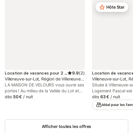
Hôte Star
Location de vacances pour 2 personnes
9.9
(
2
)
Villeneuve-sur-Lot, Région de Villeneuve-sur-Lot
Villeneuve-sur-Lot, R
LA MAISON DE VELOURS vous ouvre ses
Située à Villeneuve-s
portes ! Au milieu de la Vallée du Lot et
Logement Pascal est 
de ses bastides ! Située au centre de
dès
50 €
/
nuit
pour des vacances co
dès
63 €
/
nuit
Villeneuve-sur-Lot, Bastide du XIIIème
reposantes en famille
Idéal pour les fami
siècle, dans une rue calme et à seulement
Spacieuse et bien éq
quelques minutes à pied des commerces
de 110 m² peut accuei
et de la place du marché. La maison
personnes. Elle se c
d'hôtes vous propose 5 chambres tout
Afficher toutes les offres
convivial, d’une cuis
confort, chacune équipée de sa salle
équipée avec lave-vai