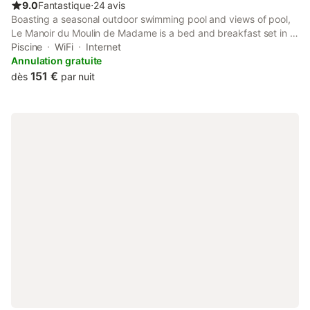
9.0
Fantastique
⋅
24 avis
Boasting a seasonal outdoor swimming pool and views of pool,
Le Manoir du Moulin de Madame is a bed and breakfast set in a
historic building in Villeneuve-sur-Lot, 35 km from Agen
Piscine
WiFi
Internet
Exhibition Centre.
Annulation gratuite
151 €
dès
par nuit