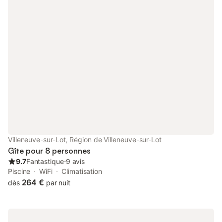
l'atmosphère est chaleureuse et familiale, avec des murs en
pierre d'origine, des poutres apparentes et de généreux
espaces de vie répartis sur trois étages. Une salle à manger
formelle donne le ton pour les dîners, tandis que la salle de jeux
avec sa table de billard ajoute une touche ludique. Deux salons
séparés, dont un avec télévision satellite britannique,
garantissent à chacun un espace pour se détendre. La cuisine
élégante et moderne est entièrement équipée pour préparer
des repas longs et détendus, tandis qu'une buanderie pratique
assure le confort lors de séjours plus longs. Cinq chambres de
caractère et quatre salles de bains bien aménagées offrent un
hébergement confortable pour les groupes et les familles, avec
un espace supplémentaire disponible sur demande. À
l'extérieur, le style de vie du château se déploie : prenez votre
Villeneuve-sur-Lot, Région de Villeneuve-sur-Lot
café du matin sous la pergola du jardin, rassemblez-vous pour
Gîte pour 8 personnes
des déjeuners en plein air sur la terrasse et passez les après-
9.7
Fantastique
⋅
9 avis
midis
Piscine
WiFi
Climatisation
264 €
dès
par nuit