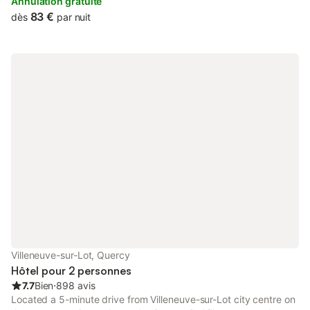
Club.
Annulation gratuite
83 €
dès
par nuit
Villeneuve-sur-Lot, Quercy
Hôtel pour 2 personnes
7.7
Bien
⋅
898 avis
Located a 5-minute drive from Villeneuve-sur-Lot city centre on