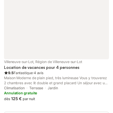
pourrez profiter librement du parc, de la piscine et du pool
house, avec un barbecue disponible sur demande. Et malgré ce
cadre reposant, le centre-ville se trouve à seulement 5 minutes.
Villeneuve-sur-Lot, Région de Villeneuve-sur-Lot
Location de vacances pour 4 personnes
9.5
Fantastique
⋅
4 avis
Maison Moderne de plain pied, très lumineuse Vous y trouverez
2 chambres avec lit double et grand placard Un séjour avec un
canapé et une télévision grand format Une salle à manger avec
Climatisation
Terrasse
Jardin
un table 6 personnes et un buffet Une cuisine comprenant frigo,
Annulation gratuite
lave vaisselle, micro onde, plaque induction, senséo et four
125 €
dès
par nuit
traditionnel Vous trouverez une piscine de 5x3m à l'avant de la
maison Une climatisation est en cours d'installation dans la