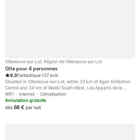
Villeneuve-sur-Lot, Région de Villeneuve-sur-Lot
Gîte pour 4 personnes
9.3
Fantastique
⋅
127 avis
Situated in Villeneuve-sur-Lot, within 33 km of Agen Exhibition
Centre and 34 km of Walibi South-West, Les Apparts de la
Bastide 35A offers accommodation with free WiFi, air
WiFi
Internet
Climatisation
conditioning and a terrace.
Annulation gratuite
68 €
dès
par nuit