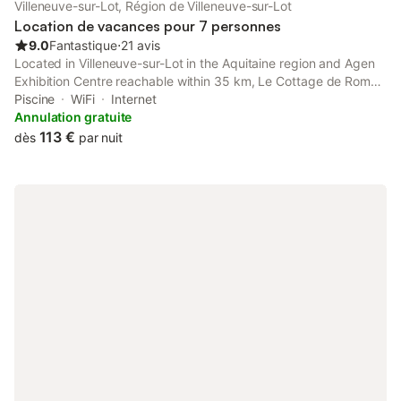
Villeneuve-sur-Lot, Région de Villeneuve-sur-Lot
Location de vacances pour 7 personnes
9.0
Fantastique
⋅
21 avis
Located in Villeneuve-sur-Lot in the Aquitaine region and Agen
Exhibition Centre reachable within 35 km, Le Cottage de Romas
provides accommodation with free WiFi, barbecue facilities, a
Piscine
WiFi
Internet
seasonal outdoor swimming pool and free private parking.
Annulation gratuite
113 €
dès
par nuit