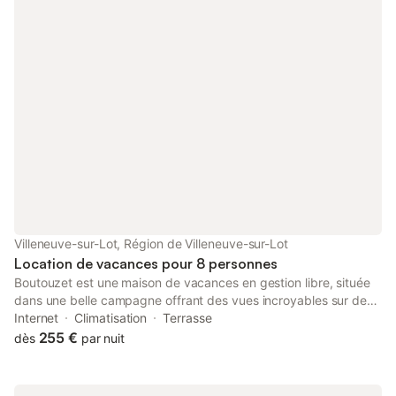
sur demande, tout c
table d’hôtes avec p
disponible pour un s
propriété s’inscrit 
écoresponsable avec t
Villeneuve-sur-Lot, Région de Villeneuve-sur-Lot
Location de vacances pour 8 personnes
Boutouzet est une maison de vacances en gestion libre, située
dans une belle campagne offrant des vues incroyables sur des
collines ondulantes, à 2 km au nord de Villeneuve-sur-Lot, dans
Internet
Climatisation
Terrasse
le Lot-et-Garonne, près de la région de la Dordogne. Ici, vous
255 €
dès
par nuit
pourrez trouver des activités charmantes, des terrasses
ensoleillées et d'innombrables excellents restaurants.
Découvrez notre région préservée avec ses vergers, ses