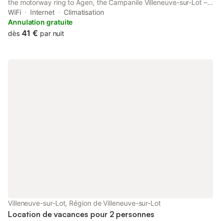
the motorway ring to Agen, the Campanile Villeneuve-sur-Lot –
Pujols offers a tree-filled garden and is the perfect place to
WiFi
Internet
Climatisation
stop-over. Private parking is available on site.
Annulation gratuite
41 €
dès
par nuit
Villeneuve-sur-Lot, Région de Villeneuve-sur-Lot
Location de vacances pour 2 personnes