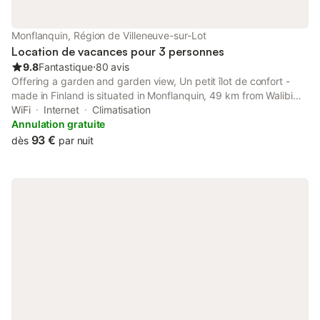
Monflanquin, Région de Villeneuve-sur-Lot
Location de vacances pour 3 personnes
9.8
Fantastique
⋅
80 avis
Offering a garden and garden view, Un petit îlot de confort -
made in Finland is situated in Monflanquin, 49 km from Walibi
South-West and 50 km from Bergerac Train Station. This
WiFi
Internet
Climatisation
property offers access to a patio, free private parking and free
Annulation gratuite
WiFi.
93 €
dès
par nuit