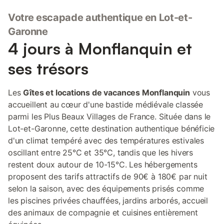
(voir annonce Maison de charme avec piscine et jacuzzi, et ses
Votre escapade authentique en Lot-et-
dépendances 2202671). La maison est constituée : - au Rez de
chaussée, de 2 chambres (lit de 180 cm ou 2 lits simples) avec
Garonne
télé, 1 salle d’eau, 1 salon avec cuisine à l’américaine et bar, 1
4 jours à Monflanquin et
canapé, et - au 1er étage, un accès par 2 escaliers
indépendants à 1 grande chambre avec 3 lits (1 lit de 180 cm
ses trésors
ou 2 de 90 cm plus 1 lit de 90 cm) avec 1 salle d’eau d’une part,
et d’autre part à 1 petite chambre avec 1 lit gigogne (1 lit de 90
cm + 1 lit tiroir de 90 cm) et 1 salle d’eau. A l’extérieur : -
Les
Gîtes et locations de vacances Monflanquin
vous
barbecue - Terrain de pétanques - Table de ping-pong - Piscine
accueillent au cœur d'une bastide médiévale classée
privative, nage à contre courant - dans les dépendances,
parmi les Plus Beaux Villages de France. Située dans le
Lot-et-Garonne, cette destination authentique bénéficie
d'un climat tempéré avec des températures estivales
oscillant entre 25°C et 35°C, tandis que les hivers
restent doux autour de 10-15°C. Les hébergements
proposent des tarifs attractifs de 90€ à 180€ par nuit
selon la saison, avec des équipements prisés comme
les piscines privées chauffées, jardins arborés, accueil
des animaux de compagnie et cuisines entièrement