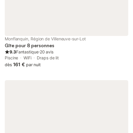
séjour reposant et inoubliable : wifi, piscine, boulodrome et un
grand jardin joliment aménagé. L'appartement de 45m2 avec
entrée privée offre deux chambres avec chacune un lit double
(180x200cm) et (140x200cm), un canapé-lit (140x180cm), des
toilettes et une salle de bain avec baignoire. Il est construit en
partie sous terre, ce qui assure fraîcheur même lors des
journées chaudes. Sur la terrasse privée (semi-couverte) de
Monflanquin, Région de Villeneuve-sur-Lot
20m2, vous trouverez une cuisine d'été avec plancha, plaque
Gîte pour 8 personnes
de cuisson, réfrigérateur, évier et une table à manger pour 4 à 5
9.3
Fantastique
⋅
20 avis
personnes. La
Piscine
WiFi
Draps de lit
161 €
dès
par nuit