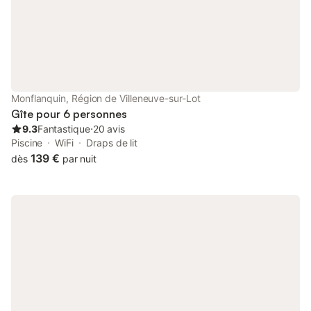
chacun avec son propre marché local,
valent également l
Monflanquin, Région de Villeneuve-sur-Lot
Gîte pour 6 personnes
9.3
Fantastique
⋅
20 avis
Piscine
WiFi
Draps de lit
139 €
dès
par nuit