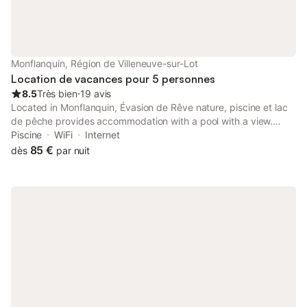
Monflanquin, Région de Villeneuve-sur-Lot
Location de vacances pour 5 personnes
8.5
Très bien
⋅
19 avis
Located in Monflanquin, Évasion de Rêve nature, piscine et lac
de pêche provides accommodation with a pool with a view.
Offering a garden, the property is located within 49 km of
Piscine
WiFi
Internet
Bergerac Train Station.
85 €
dès
par nuit