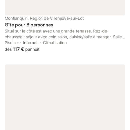
Monflanquin, Région de Villeneuve-sur-Lot
Gîte pour 8 personnes
Situé sur le côté est avec une grande terrasse. Rez-de-
chaussée ; séjour avec coin salon, cuisine/salle à manger. Salle
de bain avec douche et lavabo et WC séparé. Premier étage :
Piscine
Internet
Climatisation
palier avec 3 chambres, première chambre avec lit double
117 €
dès
par nuit
(160x200). Deuxième chambre avec deux lits simples.
Troisième chambre avec lit double (140x200) et une mezzanine
avec 2 lits simples (90x200). Deuxième salle de bain avec
douche et lavabo et un deuxième WC séparé. Informations
supplémentaires sur les prix et offres : Taxe de séjour de 0,85 €
par jour et par personne (adulte) non incluse.