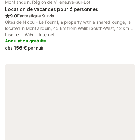
Monflanquin, Région de Villeneuve-sur-Lot
Location de vacances pour 6 personnes
9.0
Fantastique
⋅
9 avis
Gites de Nicou - Le Fournil, a property with a shared lounge, is
located in Monflanquin, 45 km from Walibi South-West, 42 km
from Stade Armandie, as well as 8.7 km from Villeneuve sur Lot
Piscine
WiFi
Internet
Golf Club.
Annulation gratuite
156 €
dès
par nuit